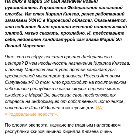
На днях в Марий Эл был назначен новый
руководитель Управления Федеральной налоговой
службы. Им стал Кирилл Князев, ранее работавший
замглавы УФНС в Кировской области. Оказывается,
это событие было принято местной политической
элитой, мягко сказать, прохладно. И, представьте
себе, недоволен кандидатурой сам глава Марий Эл
Леонид Маркелов.
Что это он вдруг восстал против федерального
центра? В чем необычность назначения Кирилла Князева,
и почему Маркелов выступал против кандидатуры,
предложенной министром финансов России Антоном
Силуановым? О том, что происходит на политическом
небосклоне республики и каких скорых перемен можно
ожидать в Марий Эл, высказал свои предположения,
опираясь на информацию от собственных источников,
политолог Иван Юдинцев
в интервью для
ИА
«Федеральные новости».
По словам эксперта, назначение главным налоговиком
республики «кировчанина» Кирилла Князева очень