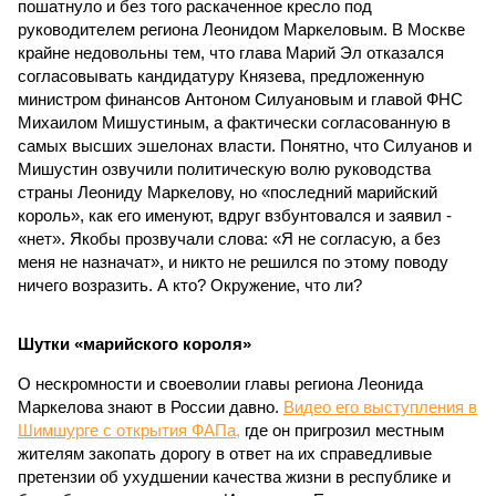
пошатнуло и без того раскаченное кресло под
руководителем региона Леонидом Маркеловым. В Москве
крайне недовольны тем, что глава Марий Эл отказался
согласовывать кандидатуру Князева, предложенную
министром финансов Антоном Силуановым и главой ФНС
Михаилом Мишустиным, а фактически согласованную в
самых высших эшелонах власти. Понятно, что Силуанов и
Мишустин озвучили политическую волю руководства
страны Леониду Маркелову, но «последний марийский
король», как его именуют, вдруг взбунтовался и заявил -
«нет». Якобы прозвучали слова: «Я не согласую, а без
меня не назначат», и никто не решился по этому поводу
ничего возразить. А кто? Окружение, что ли?
Шутки «марийского короля»
О нескромности и своеволии главы региона Леонида
Маркелова знают в России давно.
Видео его выступления в
Шимшурге с открытия ФАПа,
где он пригрозил местным
жителям закопать дорогу в ответ на их справедливые
претензии об ухудшении качества жизни в республике и