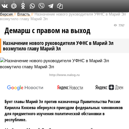
1
1
2
Версия в Чувашии
Версия
//
Власть
//
Назначение нового руководителя УФНС в Марий Эл
возмутило главу Марий Эл
7767
Демарш с правом на выход
Назначение нового руководителя УФНС в Марий Эл
возмутило главу Марий Эл
http://www.nalog.ru
Бунт главы Марий Эл против назначенца Правительства России
Кирилла Князева обернулся приездом федеральных чиновников
для предметного изучения политической обстановки в
республике.