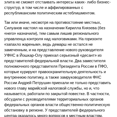
элита не сможет отстаивать интересы каких- либо бизнес-
структур, в том числе и аффилированных с
республиканским политическим истеблишментом.
Так или иначе, несмотря на противостояние местных,
Силуанов настоял на назначении Кирилла Князева (без
«него» назначили), тем самым лишив регионального
управленца контроля над налоговиками. На горизонте
«запахло жареным», ведь демарш не остался не
замеченным, и на представление нового руководителя
УФНС в Йошкар-Олу приехал серьезный «десант» из
представителей федеральной власти. Два заместителя
полномочного представителя Президента России в ПФО,
которые курируют правоохранительную деятельность и
внутреннюю политику, а также замруководителя ФНС
России Андрей Петрушин приехали не только представить
нового главу марийской налоговой службы, но и, что
называется, работали по закрытой повестке. В частности,
обсудили с руководителями территориальных органов
федеральных органов власти общественно-политическую
обстановку в регионе. У представителей федерального
центра оказалось много вопросов к местным властям.