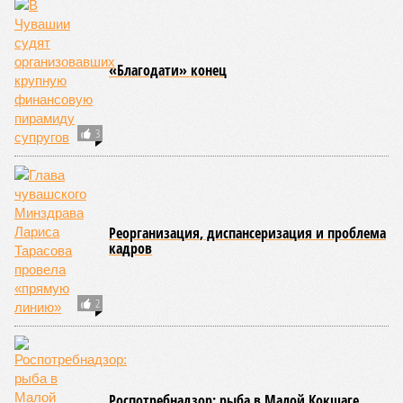
«Благодати» конец
3
Реорганизация, диспансеризация и проблема
кадров
2
Роспотребнадзор: рыба в Малой Кокшаге