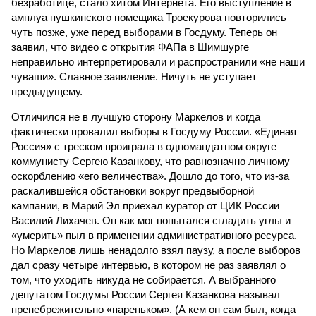
безработице, стало хитом Интернета. Его выступление в
амплуа пушкинского помещика Троекурова повторились
чуть позже, уже перед выборами в Госдуму. Теперь он
заявил, что видео с открытия ФАПа в Шимшурге
неправильно интерпретировали и распространили «не наши
чуваши». Славное заявление. Ничуть не уступает
предыдущему.
Отличился не в лучшую сторону Маркелов и когда
фактически провалил выборы в Госдуму России. «Единая
Россия» с треском проиграла в одномандатном округе
коммунисту Сергею Казанкову, что равнозначно личному
оскорблению «его величества». Дошло до того, что из-за
раскалившейся обстановки вокруг предвыборной
кампании, в Марий Эл приехал куратор от ЦИК России
Василий Лихачев. Он как мог попытался сгладить углы и
«умерить» пыл в применении административного ресурса.
Но Маркелов лишь ненадолго взял паузу, а после выборов
дал сразу четыре интервью, в котором не раз заявлял о
том, что уходить никуда не собирается. А выбранного
депутатом Госдумы России Сергея Казанкова называл
пренебрежительно «пареньком». (А кем он сам был, когда