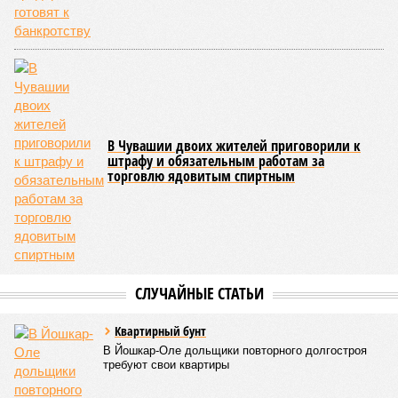
В настоящее время керешу демонстрирует рост
популярности. В 2024 году в столице республики, городе
Чебоксары, на базе спортивной школы № 11 состоялось
торжественное открытие Республиканского центра
единоборств «Керешу». площадка имеет все необходимые
условия для полноценной подготовки спортсменов
высокого класса.
В том же году был проведён первый официальный
чемпионат по керешу, участие в котором приняли
сильнейшие борцы со всех районов Чувашии; турнир
наглядно продемонстрировал динамичный и зрелищный
характер этого вида спорта.
Керешу включён в перечень приоритетных спортивных
дисциплин на территории Чувашской Республики. Кроме
того, данное единоборство уже имеет опыт выхода на
международную арену: оно входило в программу I и II
Всемирных игр национальных видов единоборств, которые
проводились в Чувашии, что говорит о расширении
географии интереса к этой борьбе за пределами региона.