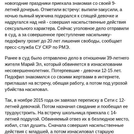
новогодние праздники приехала знакомая со своей 9-
летней дочерью. Отметили встречу: выпили-закусили, а
ночью пьяный мужчина подкрался к спящей девочке и
надругался над ней - совершил насильственные действия
сексуального характера. Сейчас уголовное дело отправили
в суд, а за совершенное преступление насильнику-
педофилу грозит до 20 лет лишения свободы, сообщает
пресс-служба СУ СКР по РМЭ.
Ранее в суд было отправлено дело в отношении 39-летнего
жителя Марий Эл, который обвиняется в изнасиловании
несовершеннолетних. Потерпевшие - девочки 12-15 лет.
Педофил знакомился со своими жертвами в интернете,
приглашал на встречу, обещая работу, а потом под угрозой
убийства насиловал.
Так, в ноябре 2015 года он завязал переписку в Сети с 12-
летней девочкой. Потом назначил свидание и пообещал ее
трудоустроить. На встречу школьница приехала с 14-
летней подругой. Обвиняемый отвез их в безлюдное место,
избил, стал душить. Сначала совершил насильственные
действия с младшей, а потом изнасиловал старшую