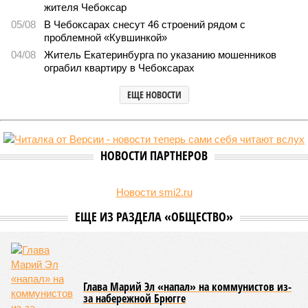
В регионе учреждены удостоверения мастеров спорта по борьбе керешу
(фото: wikimedia commons/Ilsurikat)
В Чувашской Республике последовательно реализуются меры,
направленные на повышение статуса и институциональное
развитие национальной борьбы на поясах керешу.
Региональные власти не ограничились
признанием
данной
дисциплины в качестве приоритетной, но также утвердили
официальную систему спортивных званий и
ведомственных знаков отличия, закрепив
соответствующие положения и образцы наградных
атрибутов на уровне правительства субъекта. Согласно
обнародованным материалам, введены удостоверения и
нагрудные знаки мастера спорта Чувашии международного
класса по керешу, а также мастера спорта Чувашии.