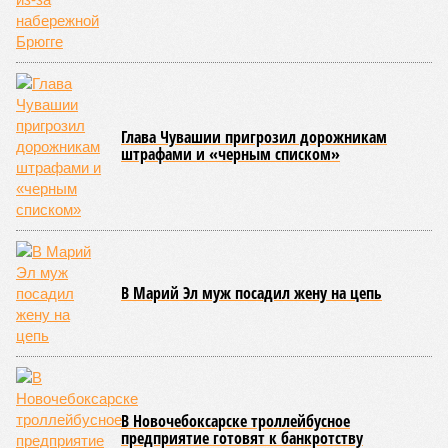
Параллельно с этим разработана полная разрядная сетка
по керешу, охватывающая все ступени от третьего
юношеского разряда до уровня кандидата в мастера
спорта. Такая структура призвана обеспечить системность
в подготовке юных атлетов и создать чёткие ориентиры
для последовательного повышения их квалификации.
Керешу представляет собой традиционное единоборство,
уходящее корнями в культуру чувашского народа. Схватка
проходит следующим образом: соперники располагаются
лицом друг к другу, при этом через пояс каждого из них
перекинуто специальное матерчатое полотенце;
удерживаясь за этот элемент экипировки, борцы вступают
в противоборство, основная задача которого заключается в
том, чтобы опрокинуть противника.
Современная версия чувашской национальной борьбы
была создана в 1990-х годах. С того периода дисциплина
переживает этап активного возрождения, сохраняя при
этом неразрывную связь с многовековыми народными
традициями.