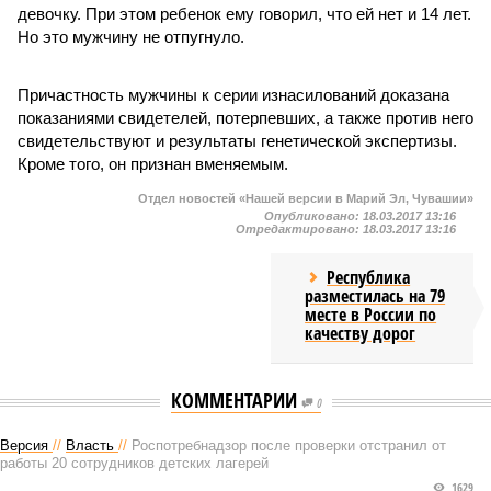
девочку. При этом ребенок ему говорил, что ей нет и 14 лет.
Но это мужчину не отпугнуло.
Причастность мужчины к серии изнасилований доказана
показаниями свидетелей, потерпевших, а также против него
свидетельствуют и результаты генетической экспертизы.
Кроме того, он признан вменяемым.
Отдел новостей «Нашей версии в Марий Эл, Чувашии»
Опубликовано:
18.03.2017 13:16
Отредактировано:
18.03.2017 13:16
Республика
разместилась на 79
месте в России по
качеству дорог
КОММЕНТАРИИ
0
Версия
//
Власть
//
Роспотребнадзор после проверки отстранил от
работы 20 сотрудников детских лагерей
1629