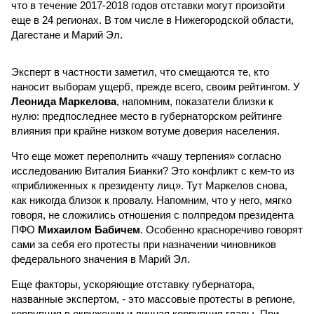
что в течение 2017-2018 годов отставки могут произойти
еще в 24 регионах. В том числе в Нижегородской области,
Дагестане и Марий Эл.
Эксперт в частности заметил, что смещаются те, кто
наносит выборам ущерб, прежде всего, своим рейтингом. У
Леонида Маркелова
, напомним, показатели близки к
нулю: предпоследнее место в губернаторском рейтинге
влияния при крайне низком вотуме доверия населения.
Что еще может переполнить «чашу терпения» согласно
исследованию Виталия Бианки? Это конфликт с кем-то из
«приближенных к президенту лиц». Тут Маркелов снова,
как никогда близок к провалу. Напомним, что у него, мягко
говоря, не сложились отношения с полпредом президента
ПФО
Михаилом Бабичем
. Особенно красноречиво говорят
сами за себя его протесты при назначении чиновников
федерального значения в Марий Эл.
Еще факторы, ускоряющие отставку губернатора,
названные экспертом, - это массовые протесты в регионе,
коррупция в окружении и личная коррупция главы. При