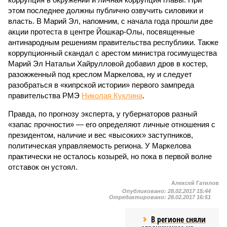
этом последнее должны публично озвучить силовики и
власть. В Марий Эл, напомним, с начала года прошли две
акции протеста в центре Йошкар-Олы, посвященные
антинародным решениям правительства республики. Также
коррупционный скандал с арестом министра госимущества
Марий Эл Натальи Хайрулловой добавил дров в костер,
разожженный под креслом Маркелова, ну и следует
разобраться в «кипрской истории» первого зампреда
правительства РМЭ
Николая Куклина
.
Правда, по прогнозу эксперта, у губернаторов разный
«запас прочности» — его определяют личные отношения с
президентом, наличие и вес «высоких» заступников,
политическая управляемость региона. У Маркелова
практически не осталось козырей, но пока в первой волне
отставок он устоял.
Алексей Гатилов
Опубликовано:
28.02.2017 15:44
Отредактировано:
28.02.2017 16:51
В регионе сняли