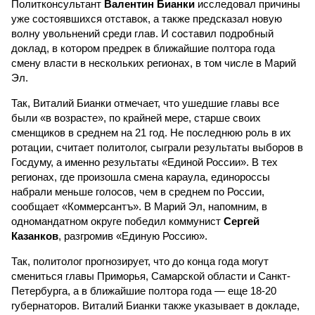
Политконсультант
Валентин Бианки
исследовал причины
уже состоявшихся отставок, а также предсказал новую
волну увольнений среди глав. И составил подробный
доклад, в котором предрек в ближайшие полтора года
смену власти в нескольких регионах, в том числе в Марий
Эл.
Так, Виталий Бианки отмечает, что ушедшие главы все
были «в возрасте», по крайней мере, старше своих
сменщиков в среднем на 21 год. Не последнюю роль в их
ротации, считает политолог, сыграли результаты выборов в
Госдуму, а именно результаты «Единой России». В тех
регионах, где произошла смена караула, единороссы
набрали меньше голосов, чем в среднем по России,
сообщает «Коммерсантъ». В Марий Эл, напомним, в
одномандатном округе победил коммунист
Сергей
Казанков
, разгромив «Единую Россию».
Так, политолог прогнозирует, что до конца года могут
смениться главы Приморья, Самарской области и Санкт-
Петербурга, а в ближайшие полтора года — еще 18-20
губернаторов. Виталий Бианки также указывает в докладе,