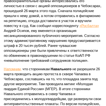
правоохранительные органы интересовались его
личностью в связи с акцией оппозиционеров в Чебоксарах,
прошедшей 26 марта этого года. Сначала полицейские
пришли к нему домой, а потом отправились в филармонию
на репетицию, откуда доставили в участок и вручили
повестку в суд. Как сообщил корреспонденту
«Росбалта»
Андрей Осипов, ему вменяется организация
несанкционированного публичного мероприятия. Согласно
этому административному нарушению предусматривается
штраф в 20 тысяч рублей. Ранее чувашские
оппозиционеры уже были привлечены к ответственности
по обвинению в правонарушении по статье КоАП РФ
«невыполнение требований сотрудников полиции».
Напомним,
что сторонникам
Навального
не разрешили 26
марта проводить акцию протеста в сквере Чапаева в
Чебоксарах, сославшись на то, что площадка занята под
другое мероприятие. Там проводила митинг «Молодая
гвардия Единой России» (МГЕР). В итоге сторонники
Навального отправились в сквер Чапаева и
присоединились к молодогвардейцам, где развернули свои
антиправительственные плакаты. По версии полицейских,