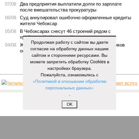
07/08
Два предприятия выплатили долги по зарплате
после вмешательства прокуратуры
06/08
Суд аннулировал ошибочно оформленные кредиты
жителя Чебоксар
05/08
В Чебоксарах снесут 46 строений рядом с
проблемной «Кувшинкой»
Продолжая работу с сайтом вы даете
04/08
Житель Екатеринбурга по указанию мошенников
согласие на обработку данных нашим
ограбил квартиру в Чебоксарах
сайтом и сторонними ресурсами. Вы
можете запретить обработку Cookies в
ЕЩЕ НОВОСТИ
настройках браузера.
Пожалуйста, ознакомьтесь с
«Политикой в отношении обработки
персональных данных»
НОВОСТИ ПАРТНЕРОВ
.
OK
Новости smi2.ru
ЕЩЕ ИЗ РАЗДЕЛА «ОБЩЕСТВО»