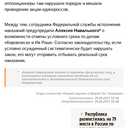
оппозиционеры там нарушали порядок и мешали
проведению акции единороссов.
Между тем, сотрудники Федеральной службы исполнения
наказаний предупредили
Алексея Навального*
о
возможности отмены условного срока по делам
«Кировлеса» и Ив Роше. Согласно законодательству, если
условно осужденный систематически будет нарушать
закон, его могут отправить отбывать реальный срок
наказания.
*
Алексей Навальный внесен в перечень физических лиц, в
отношении которых имеются сведения об их
причастности к экстремистской деятельности или
терроризму.
Отдел новостей «Нашей версии в Марий Эл, Чувашии»
Опубликовано:
30.06.2017 15:36
Отредактировано:
30.06.2017 15:48
Республика
разместилась на 79
месте в России по