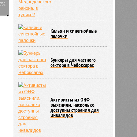
2752
0
Кальян и синегнойные
м
палочки
1593
Бункеры для частного
сектора в Чебоксарах
Активисты из ОНФ
выяснили, насколько
доступны строения для
инвалидов