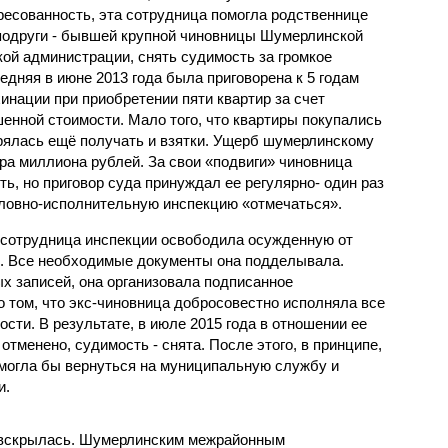
ресованность, эта сотрудница помогла родственнице
подруги - бывшей крупной чиновницы Шумерлинской
кой администрации, снять судимость за громкое
дняя в июне 2013 года была приговорена к 5 годам
инации при приобретении пяти квартир за счет
енной стоимости. Мало того, что квартиры покупались
дрялась ещё получать и взятки. Ущерб шумерлинскому
ра миллиона рублей. За свои «подвиги» чиновница
ь, но приговор суда принуждал ее регулярно- один раз
головно-исполнительную инспекцию «отмечаться».
 сотрудница инспекции освободила осужденную от
и. Все необходимые документы она подделывала.
х записей, она организовала подписанное
том, что экс-чиновница добросовестно исполняла все
сти. В результате, в июле 2015 года в отношении ее
тменено, судимость - снята. После этого, в принципе,
могла бы вернуться на муниципальную службу и
и.
я вскрылась. Шумерлинским межрайонным