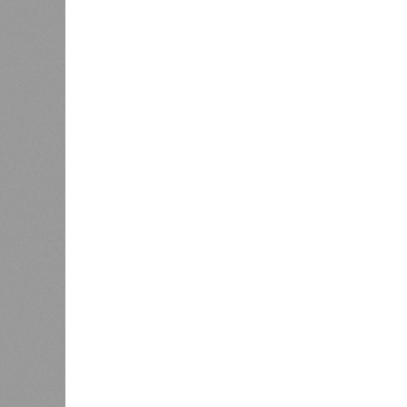
В регионе учреждены удостоверения мастеров 
В регионе учреждены удостоверения
В РАЗДЕЛЕ
В Чуваш
0
направл
После вмешательства
национа
прокуратуры ветерану труда
0
пересчитали выплаты за 5 лет
Регион
дисцип
официа
0
знаков
образц
субъек
удосто
междун