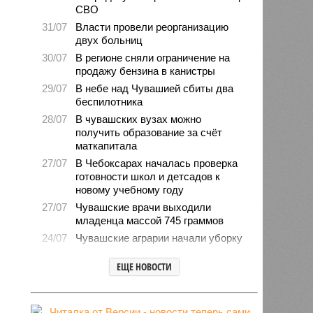
СВО
31/07
Власти провели реорганизацию
двух больниц
30/07
В регионе сняли ограничение на
продажу бензина в канистры
29/07
В небе над Чувашией сбиты два
беспилотника
28/07
В чувашских вузах можно
получить образование за счёт
маткапитала
27/07
В Чебоксарах началась проверка
готовности школ и детсадов к
новому учебному году
27/07
Чувашские врачи выходили
младенца массой 745 граммов
24/07
Чувашские аграрии начали уборку
урожая
ЕЩЕ НОВОСТИ
24/07
Минпромэнерго сообщило об
уменьшении очередей на
заправках
23/07
В Чувашии за 6 месяцев изъято