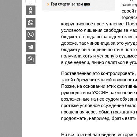
0
Три смерти за три дня
заинте
своей 
городс
коррупционное преступление. После
условного лишения свободы за мах
бюджета города по заведомо завыш
дороже, так чиновница за это уму
бюджету был оценен почти в полто
получила хоть и условную судимост
в две недели, лично являться в у
Поставленная это контролировать,
такой обременительной повинност
Позже, на основании этих фиктивны
руководством УФСИН заключение о 
возложенные на нее судом обязанно
протеже условное осуждение было о
прощенная через обман гражданка 
продолжать, например, брать взятк
Но вся эта неблаговидная истори