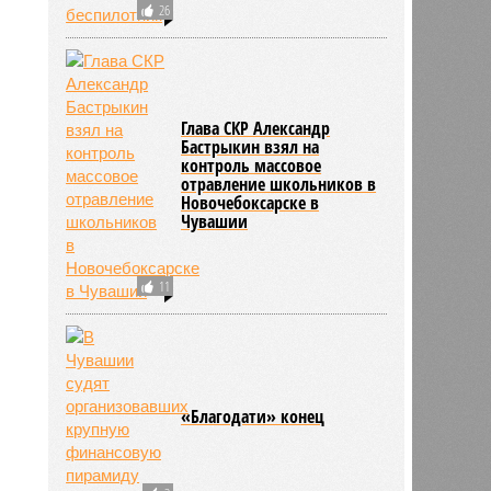
26
Глава СКР Александр
Бастрыкин взял на
нова
контроль массовое
16:10
отравление школьников в
16:10
Новочебоксарске в
Чувашии
11
«Благодати» конец
2061