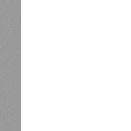
Представители ведомства отметили
избежать возникновения массовых
находившихся в оздоровительных 
Помимо этого, специалистами пров
готовой продукции: из всех отобра
были зафиксированы отклонения по
блюдо не соответствовало установ
Все лагеря перед началом работы 
против клещей, грызунов и насеко
причём в отношении каждого из них
В ходе заседания был также вынес
обеспечение санитарно-эпидемиолог
повышение действенности самой си
было выделено обеспечение оздо
продуктами, а детей – полноценны
обязательном порядке должны рас
(СЭЗ), которое подтверждает соот