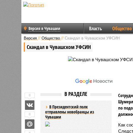
Власть
Общество
Версия в Чувашии
Версия
//
Общество
//
Скандал в Чувашском УФСИН
Скандал в Чувашском УФСИН
В РАЗДЕЛЕ
Сотрудн
0
Шумерли
В Президентский полк
по подо
отправлены новобранцы из
должно
0
Чувашии
Как со
Следст