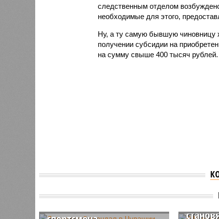
следственным отделом возбуждено 
необходимые для этого, предоста
Ну, а ту самую бывшую чиновницу 
получении субсидии на приобретен
на сумму свыше 400 тысяч рублей.
К
Допинговый скандал в
В Чува
Чувашии -
«едино
подозреваются 33
станов
спортсмена