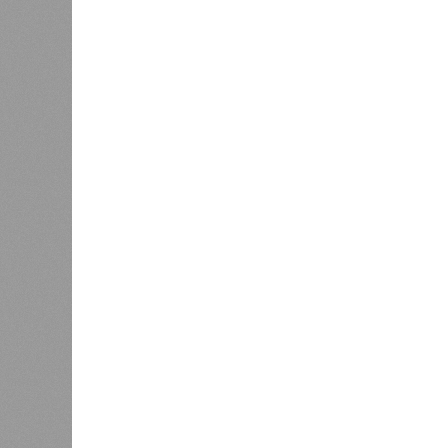
оздоров
Минпромэнерго сообщило об
проведе
1
уменьшении очередей на
заправках
Управл
были 
меропр
сезоне функционирует 299 таких уч
типу. Сотрудники ведомства осуще
визитов, что позволило охватить 
По итогам проведённых мероприят
учреждениях. В адрес администрац
обязывающие устранить выявленны
Среди наиболее часто встречающи
содержание территории и несоблюд
в процессе организации питания де
несвоевременное или неполное про
Особый контроль был направлен на
проверок у 20 человек были обнар
были незамедлительно отстранены 
лечение.