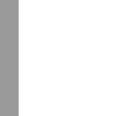
санитарного законодательства. От
запрета на функционирование оздор
заседания обратили внимание на н
продуктов и организаторами питан
предписаний по устранению наруше
медицинских осмотров и гигиениче
К
Версия
//
Общество
//
В регионе учреждены удостоверения 
Заткнуть за пояс