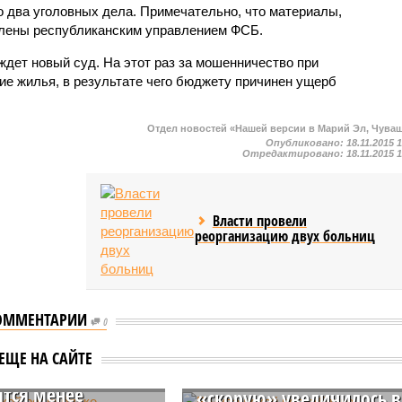
два уголовных дела. Примечательно, что материалы,
влены республиканским управлением ФСБ.
ждет новый суд. На этот раз за мошенничество при
ие жилья, в результате чего бюджету причинен ущерб
Отдел новостей «Нашей версии в Марий Эл, Чува
Опубликовано:
18.11.2015 
Отредактировано:
18.11.2015 
Власти провели
реорганизацию двух больниц
ОММЕНТАРИИ
0
шской республике
В Чувашской республике
ЕЩЕ НА САЙТЕ
россы»
количество нападений н
ятся менее
«скорую» увеличилось в