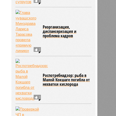
3
Реорганизация,
диспансеризация и
проблема кадров
2
Роспотребнадзор: рыба в
Малой Кокшаге погибла от
нехватки кислорода
3