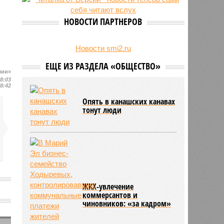
свыше 500 единиц оружия
НОВОСТИ ПАРТНЕРОВ
Новости smi2.ru
ЕЩЕ ИЗ РАЗДЕЛА «ОБЩЕСТВО»
шии»
18:03
18:42
Опять в канашских канавах
тонут люди
ЖКХ-увлечение
коммерсантов и
чиновников: «за кадром»
а