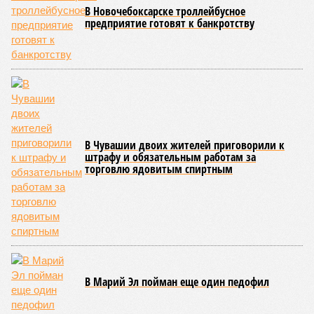
обнародованным материалам, введены удостоверения и
нагрудные знаки мастера спорта Чувашии международного
класса по керешу, а также мастера спорта Чувашии.
Параллельно с этим разработана полная разрядная сетка
по керешу, охватывающая все ступени от третьего
юношеского разряда до уровня кандидата в мастера
спорта. Такая структура призвана обеспечить системность
в подготовке юных атлетов и создать чёткие ориентиры
для последовательного повышения их квалификации.
Керешу представляет собой традиционное единоборство,
уходящее корнями в культуру чувашского народа. Схватка
проходит следующим образом: соперники располагаются
лицом друг к другу, при этом через пояс каждого из них
перекинуто специальное матерчатое полотенце;
удерживаясь за этот элемент экипировки, борцы вступают
в противоборство, основная задача которого заключается в
том, чтобы опрокинуть противника.
Современная версия чувашской национальной борьбы
была создана в 1990-х годах. С того периода дисциплина