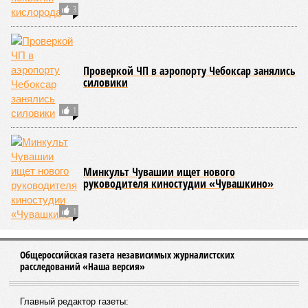
предложений, направленных на обеспечение санитарно-
эпидемиологического благополучия детей в летних лагерях
и на повышение действенности самой системы
оздоровления. В качестве основного приоритета было
выделено обеспечение оздоровительных учреждений
качественными пищевыми продуктами, а детей –
полноценным и сбалансированным питанием. Все лагеря в
обязательном порядке должны располагать санитарно-
эпидемиологическим заключением (СЭЗ), которое
подтверждает соответствие учреждения требованиям
действующего санитарного законодательства. Отсутствие
действующего СЭЗ является основанием для запрета на
функционирование оздоровительной организации. Кроме
того, участники заседания обратили внимание на
необходимость постоянного контроля за поставщиками
продуктов и организаторами питания, за своевременным
исполнением ранее выданных предписаний по устранению
нарушений, а также за соблюдением сроков прохождения
медицинских осмотров и гигиенического обучения
персоналом.
Александра Иванова
Опубликовано:
28.07.2026 16:10