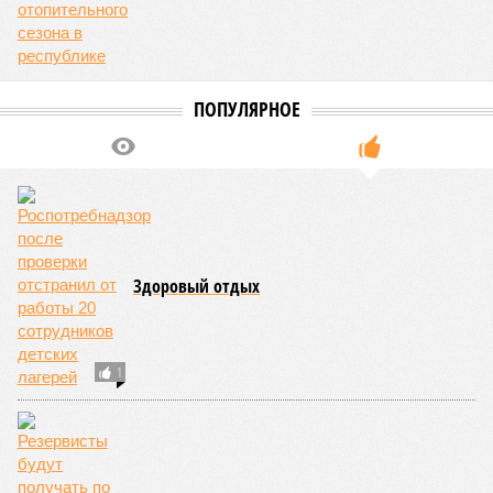
Роспотребнадзор после проверки отстранил от работы 20 сотрудников
детских лагерей (фото: pixnio.com)
Руководитель Управления Роспотребнадзора по Чувашской
Республике Татьяна Гермонова принимала участие в заседании
Межведомственной комиссии, занимающейся вопросами
организации детского отдыха и оздоровления в регионе. В
рамках встречи участники рассматривали текущее состояние
летней оздоровительной кампании 2026 года и промежуточные
итоги её проведения.
Управлением Роспотребнадзора по Республике Татарстан
были обобщены
результаты контрольно-надзорных
мероприятий в детских оздоровительных лагерях. В
нынешнем сезоне функционирует 299 таких учреждений,
причём 14 из них относятся к загородному типу. Сотрудники
ведомства осуществили 105 выездных проверок и
профилактических визитов, что позволило охватить