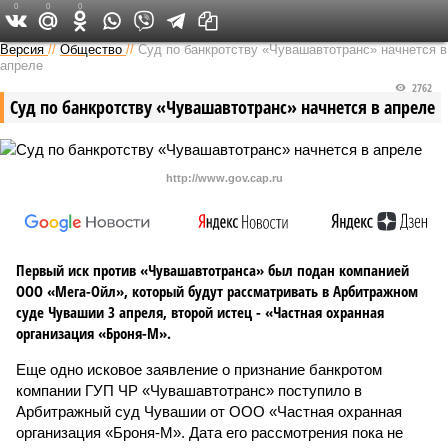
0
0
0
Версия в Чувашии
Версия
//
Общество
//
Суд по банкротству «Чувашавтотранс» начнется в
апреле
2762
Суд по банкротству «Чувашавтотранс» начнется в апреле
http://www.gov.cap.ru
Первый иск против «Чувашавтотранса» был подан компанией
ООО «Мега-Ойл», который будут рассматривать в Арбитражном
суде Чувашии 3 апреля, второй истец - «Частная охранная
организация «Броня-М».
Еще одно исковое заявление о признание банкротом
компании ГУП ЧР «Чувашавтотранс» поступило в
Арбитражный суд Чувашии от ООО «Частная охранная
организация «Броня-М». Дата его рассмотрения пока не