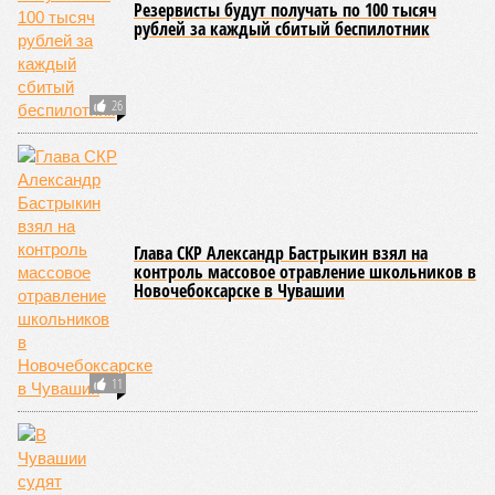
проверочными действиями значительную долю лагерей. По
итогам проведённых мероприятий различные нарушения
были зафиксированы в 33 учреждениях. В адрес
администраций этих объектов были вынесены
предписания, обязывающие устранить выявленные
недостатки.
Среди наиболее часто встречающихся нарушений
оказались следующие: ненадлежащее содержание
территории и несоблюдение санитарно-гигиенических норм
на ней; нарушения в процессе организации питания детей и
при обеспечении питьевого режима; а также
несвоевременное или неполное проведение медицинских
осмотров сотрудников лагерей.
Особый контроль был направлен на персонал,
работающий на пищеблоках. В ходе этих проверок у 20
человек были обнаружены возбудители инфекций –
указанные сотрудники были незамедлительно отстранены
от выполнения своих обязанностей и направлены на
лечение.