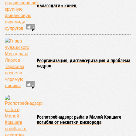
Представители ведомства отметили, что оперативное
принятие указанных мер позволило избежать
возникновения массовых инфекционных заболеваний
среди детей, находившихся в оздоровительных
учреждениях.
Помимо этого, специалистами проводился лабораторный
контроль качества воды и готовой продукции: из всех
отобранных проб воды в двух случаях (что составило
1,9%) были зафиксированы отклонения по
микробиологическим показателям; также одно готовое
блюдо не соответствовало установленным нормам по
показателю калорийности.
Все лагеря перед началом работы смен прошли
обязательную обработку территорий против клещей,
грызунов и насекомых. Питание в учреждениях
обеспечивают 21 оператор, причём в отношении каждого из
них организован постоянный лабораторный мониторинг.
В ходе заседания был также вынесен на обсуждение ряд