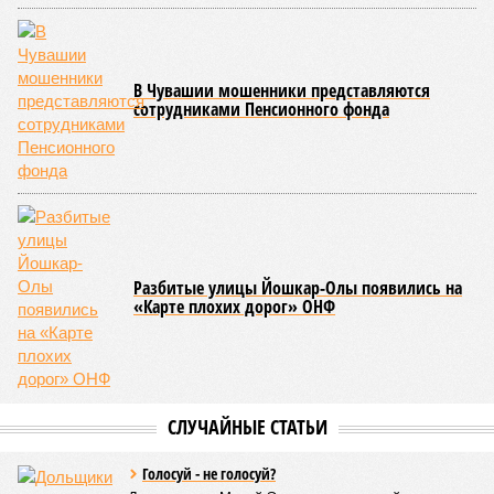
переживает этап активного возрождения, сохраняя при
этом неразрывную связь с многовековыми народными
традициями.
В настоящее время керешу демонстрирует рост
популярности. В 2024 году в столице республики, городе
Чебоксары, на базе спортивной школы № 11 состоялось
торжественное открытие Республиканского центра
единоборств «Керешу». площадка имеет все необходимые
условия для полноценной подготовки спортсменов
высокого класса.
В том же году был проведён первый официальный
чемпионат по керешу, участие в котором приняли
сильнейшие борцы со всех районов Чувашии; турнир
наглядно продемонстрировал динамичный и зрелищный
характер этого вида спорта.
Керешу включён в перечень приоритетных спортивных
дисциплин на территории Чувашской Республики. Кроме
того, данное единоборство уже имеет опыт выхода на
международную арену: оно входило в программу I и II