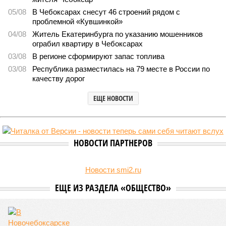
Заткнуть за пояс
В регионе учреждены удостоверения мастеров спорта по
борьбе керешу
В регионе учреждены удостоверения мастеров спорта по борьбе керешу
(фото: wikimedia commons/Ilsurikat)
В Чувашской Республике последовательно реализуются меры,
направленные на повышение статуса и институциональное
развитие национальной борьбы на поясах керешу.
Региональные власти не ограничились
признанием
данной
дисциплины в качестве приоритетной, но также утвердили
официальную систему спортивных званий и
ведомственных знаков отличия, закрепив
соответствующие положения и образцы наградных
атрибутов на уровне правительства субъекта. Согласно