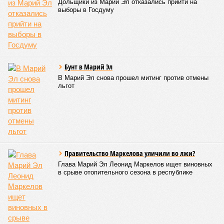
Всемирных игр национальных видов единоборств, которые
проводились в Чувашии, что говорит о расширении
географии интереса к этой борьбе за пределами региона.
Александра Иванова
Опубликовано:
22.07.2026 13:47
Отредактировано:
22.07.2026 13:47
Власти провели
реорганизацию
двух больниц
КОММЕНТАРИИ
0
Версия
//
Власть
//
Роспотребнадзор после проверки отстранил от
работы 20 сотрудников детских лагерей
1562
Здоровый отдых
Роспотребнадзор после проверки отстранил от работы 20
сотрудников детских лагерей