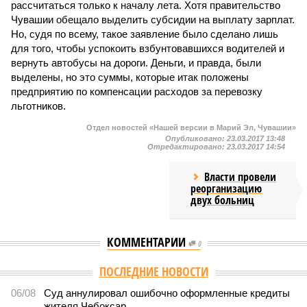
рассчитаться только к началу лета. Хотя правительство
Чувашии обещало выделить субсидии на выплату зарплат.
Но, судя по всему, такое заявление было сделано лишь
для того, чтобы успокоить взбунтовавшихся водителей и
вернуть автобусы на дороги. Деньги, и правда, были
выделены, но это суммы, которые итак положены
предприятию по компенсации расходов за перевозку
льготников.
Отдел новостей «Нашей версии в Марий Эл, Чувашии»
Опубликовано:
23.03.2017 13:48
Отредактировано:
23.03.2017 14:54
Власти провели
реорганизацию
двух больниц
КОММЕНТАРИИ
0
Версия
//
Общество
//
В регионе учреждены удостоверения мастеров
спорта по борьбе керешу
2034