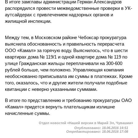
В итоге замглавы администрации Герман Александров
распорядился провести межведомственные проверки в УК-
аутсайдерах с привлечением надзорных органов и
жилищной инспекции.
Между тем, в Московском районе Чебоксар прокуратура
выяснила обоснованность и правильность перерасчета
ООО «Камал» за горячую воду. Выяснилось, что в шести
квартирах дома № 119/1 и одной квартире дома № 119 по
улице Гражданская жильцы переплачивали на 300-600
рублей больше, чем положено. Управляющая компания
необоснованно приписывала им суммы в платежках. Кроме
того, оказалось, что и другие жители получали подобные
квитанции с неверно указанными суммами.
В итоге по представлению и требованию прокуратуры ОАО
«Камал» придется вернуть плательщикам излишне
начисленные суммы.
Отдел новостей «Нашей версии в Марий Эл, Чувашии»
Опубликовано:
18.06.2016 14:51
Отредактировано:
18.06.2016 17:08