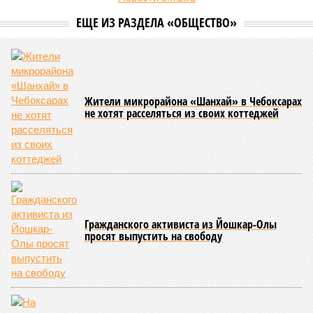
дисциплины в качестве приоритетной, но также утвердили
официальную систему спортивных званий и
ведомственных знаков отличия, закрепив
соответствующие положения и образцы наградных
атрибутов на уровне правительства субъекта. Согласно
обнародованным материалам, введены удостоверения и
нагрудные знаки мастера спорта Чувашии международного
класса по керешу, а также мастера спорта Чувашии.
Параллельно с этим разработана полная разрядная сетка
по керешу, охватывающая все ступени от третьего
юношеского разряда до уровня кандидата в мастера
спорта. Такая структура призвана обеспечить системность
в подготовке юных атлетов и создать чёткие ориентиры
для последовательного повышения их квалификации.
Керешу представляет собой традиционное единоборство,
уходящее корнями в культуру чувашского народа. Схватка
проходит следующим образом: соперники располагаются
лицом друг к другу, при этом через пояс каждого из них
перекинуто специальное матерчатое полотенце;
удерживаясь за этот элемент экипировки, борцы вступают