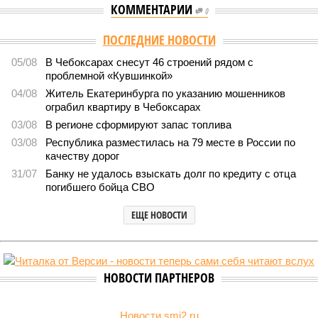
КОММЕНТАРИИ
0
Версия
//
Общество
//
В регионе учреждены удостоверения мастеров
спорта по борьбе керешу
1991
Заткнуть за пояс
В регионе учреждены удостоверения мастеров спорта по
борьбе керешу
В регионе учреждены удостоверения мастеров спорта по борьбе керешу
(фото: wikimedia commons/Ilsurikat)
В Чувашской Республике последовательно реализуются меры,
направленные на повышение статуса и институциональное
развитие национальной борьбы на поясах керешу.
Региональные власти не ограничились
признанием
данной