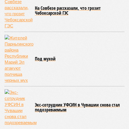
в противоборство, основная задача которого заключается в
том, чтобы опрокинуть противника.
Современная версия чувашской национальной борьбы
была создана в 1990-х годах. С того периода дисциплина
переживает этап активного возрождения, сохраняя при
этом неразрывную связь с многовековыми народными
традициями.
В настоящее время керешу демонстрирует рост
популярности. В 2024 году в столице республики, городе
Чебоксары, на базе спортивной школы № 11 состоялось
торжественное открытие Республиканского центра
единоборств «Керешу». площадка имеет все необходимые
условия для полноценной подготовки спортсменов
высокого класса.
В том же году был проведён первый официальный
чемпионат по керешу, участие в котором приняли
сильнейшие борцы со всех районов Чувашии; турнир
наглядно продемонстрировал динамичный и зрелищный