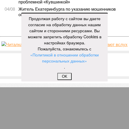
проблемной «Кувшинкой»
04/08
Житель Екатеринбурга по указанию мошенников
ограбил квартиру в Чебоксарах
Продолжая работу с сайтом вы даете
согласие на обработку данных нашим
ЕЩЕ НОВОСТИ
сайтом и сторонними ресурсами. Вы
можете запретить обработку Cookies в
настройках браузера.
Пожалуйста, ознакомьтесь с
НОВОСТИ ПАРТНЕРОВ
«Политикой в отношении обработки
персональных данных»
.
Новости smi2.ru
ЕЩЕ ИЗ РАЗДЕЛА «ОБЩЕСТВО»
OK
Монумент Матери-Покровительнице,
установленный в городе Чебоксары, может
появиться на тысячерублевой купюре