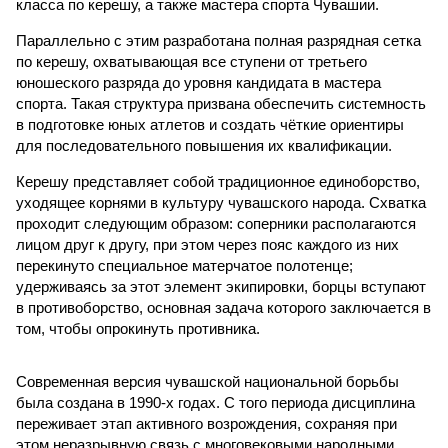
класса по керешу, а также мастера спорта Чувашии.
Параллельно с этим разработана полная разрядная сетка
по керешу, охватывающая все ступени от третьего
юношеского разряда до уровня кандидата в мастера
спорта. Такая структура призвана обеспечить системность
в подготовке юных атлетов и создать чёткие ориентиры
для последовательного повышения их квалификации.
Керешу представляет собой традиционное единоборство,
уходящее корнями в культуру чувашского народа. Схватка
проходит следующим образом: соперники располагаются
лицом друг к другу, при этом через пояс каждого из них
перекинуто специальное матерчатое полотенце;
удерживаясь за этот элемент экипировки, борцы вступают
в противоборство, основная задача которого заключается в
том, чтобы опрокинуть противника.
Современная версия чувашской национальной борьбы
была создана в 1990-х годах. С того периода дисциплина
переживает этап активного возрождения, сохраняя при
этом неразрывную связь с многовековыми народными