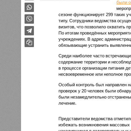
были 
меропр
сезоне функционирует 299 таких уч
типу. Сотрудники ведомства осуще
визитов, что позволило охватить 
По итогам проведённых мероприят
учреждениях. В адрес администрац
обязывающие устранить выявленны
Среди наиболее часто встречающи
содержание территории и несоблюд
в процессе организации питания де
несвоевременное или неполное про
Особый контроль был направлен на
проверок у 20 человек были обнар
были незамедлительно отстранены 
лечение.
Представители ведомства отметили
избежать возникновения массовых
находившихся в оздоровительных 