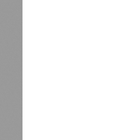
В регионе учреждены удостоверения
В РАЗДЕЛЕ
В Чуваш
0
направл
После вмешательства
национа
прокуратуры ветерану труда
0
пересчитали выплаты за 5 лет
Регион
дисцип
официа
0
Резервисты будут получать по
знаков
100 тысяч рублей за каждый
образц
сбитый беспилотник
субъек
удосто
международного класса по керешу,
Параллельно с этим разработана п
ступени от третьего юношеского ра