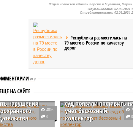
Отдел новостей «Нашей версии в Чувашии, Марий
Опубликовано:
02.09.2024 
Отредактировано:
02.09.2024 
Республика разместилась на
79 месте в России по качеству
дорог
ОММЕНТАРИИ
шии
В Чувашии
0
зпредприятие
администрацию
ЕЩЕ НА САЙТЕ
суд обязали
Новочебоксарска через
ить нарушения
суд обязали поставить н
оохранного
учет бесхозный
4003
дательства
0
коллектор
и сельхозпредприятие,
В Чувашии суд обязал