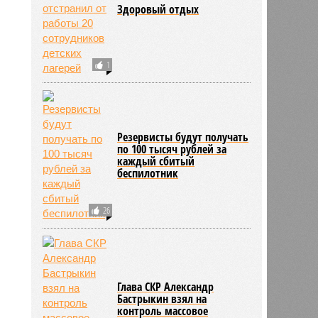
Здоровый отдых
1
Резервисты будут получать
по 100 тысяч рублей за
каждый сбитый
беспилотник
26
Глава СКР Александр
Бастрыкин взял на
контроль массовое