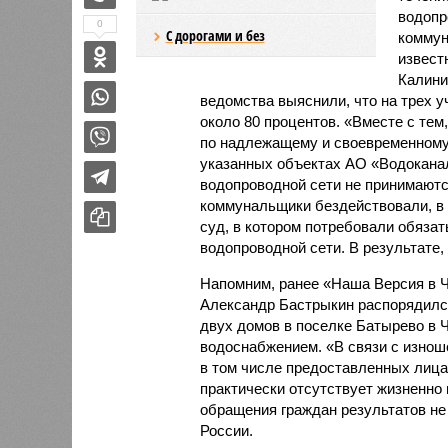
водопр
0
С дорогами и без
коммун
извест
Калини
ведомства выяснили, что на трех у
около 80 процентов. «Вместе с те
по надлежащему и своевременному
указанных объектах АО «Водокана
водопроводной сети не принимаются
коммунальщики бездействовали, в 
суд, в котором потребовали обяза
водопроводной сети. В результате,
Напомним, ранее «Наша Версия в 
Александр Бастрыкин распорядился 
двух домов в поселке Батырево в
водоснабжением. «В связи с изнош
в том числе предоставленных лицам
практически отсутствует жизненн
обращения граждан результатов не
России.