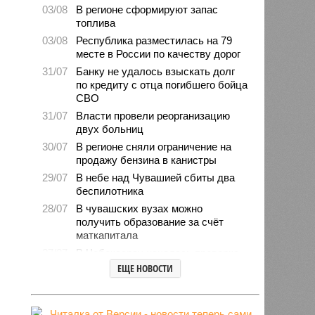
03/08
В регионе сформируют запас
топлива
03/08
Республика разместилась на 79
месте в России по качеству дорог
31/07
Банку не удалось взыскать долг
по кредиту с отца погибшего бойца
СВО
31/07
Власти провели реорганизацию
двух больниц
30/07
В регионе сняли ограничение на
продажу бензина в канистры
29/07
В небе над Чувашией сбиты два
беспилотника
28/07
В чувашских вузах можно
получить образование за счёт
маткапитала
27/07
В Чебоксарах началась проверка
готовности школ и детсадов к
ЕЩЕ НОВОСТИ
новому учебному году
27/07
Чувашские врачи выходили
младенца массой 745 граммов