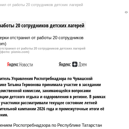
енное в Батыревском
администрацию
нил от работы 20 сотрудников детских лагерей
з суд обязали
Новочебоксарска поставить на
вать систему
учет бесхозный коллектор, чере
дения и прекратить
который сточные воду
работы 20 сотрудников детских лагерей
очищенных сточных
сбрасывались на почву, а затем
в реку Кукшум. Сброс стоков
тоже придется остановить по
решению суда.
тстранил от работы 20 сотрудников детских лагерей
(фото: pixnio.com)
итель Управления Роспотребнадзора по Чувашской
ике Татьяна Гермонова принимала участие в заседании
омственной комиссии, занимающейся вопросами
ации детского отдыха и оздоровления в регионе. В рамках
 участники рассматривали текущее состояние летней
ительной кампании 2026 года и промежуточные итоги её
ния.
ением Роспотребнадзора по Республике Татарстан