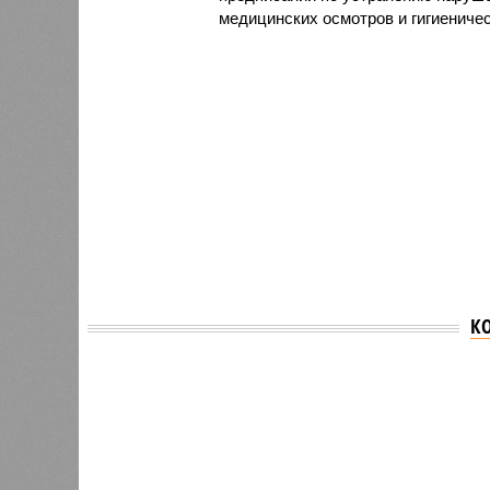
медицинских осмотров и гигиениче
К
Версия
//
Общество
//
В регионе учреждены удостоверения 
Заткнуть за пояс
В регионе учреждены удостоверения мастеров 