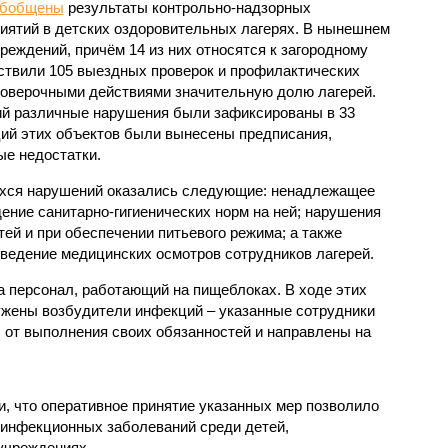
обобщены
результаты контрольно-надзорных
иятий в детских оздоровительных лагерях. В нынешнем
реждений, причём 14 из них относятся к загородному
ствили 105 выездных проверок и профилактических
проверочными действиями значительную долю лагерей.
ий различные нарушения были зафиксированы в 33
ий этих объектов были вынесены предписания,
е недостатки.
хся нарушений оказались следующие: ненадлежащее
ение санитарно-гигиенических норм на ней; нарушения
тей и при обеспечении питьевого режима; а также
ведение медицинских осмотров сотрудников лагерей.
 персонал, работающий на пищеблоках. В ходе этих
ужены возбудители инфекций – указанные сотрудники
от выполнения своих обязанностей и направлены на
, что оперативное принятие указанных мер позволило
 инфекционных заболеваний среди детей,
учреждениях.