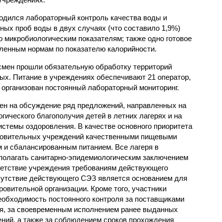
одился лабораторный контроль качества воды и
нных проб воды в двух случаях (что составило 1,9%)
 микробиологическим показателям; также одно готовое
ленным нормам по показателю калорийности.
смен прошли обязательную обработку территорий
мых. Питание в учреждениях обеспечивают 21 оператор,
 организован постоянный лабораторный мониторинг.
ен на обсуждение ряд предложений, направленных на
ического благополучия детей в летних лагерях и на
стемы оздоровления. В качестве основного приоритета
ровительных учреждений качественными пищевыми
м и сбалансированным питанием. Все лагеря в
полагать санитарно-эпидемиологическим заключением
ветствие учреждения требованиям действующего
сутствие действующего СЭЗ является основанием для
овительной организации. Кроме того, участники
еобходимость постоянного контроля за поставщиками
ия, за своевременным исполнением ранее выданных
ний, а также за соблюдением сроков прохождения