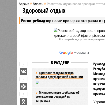
суд обязала администрацию
располож
Версия
//
Власть
//
Роспотребнадзор после проверки отстра
Новочебоксарска
МО, чере
Здоровый отдых
отремонтировать изношенные
организо
сети водоснабжения и
водоотве
Роспотребнадзор после проверки отстранил от 
водоотведения. Процент износа
сброс не
коммуникаций местами достигает
вод.
80 процентов.
Роспотребнадзор после проверки о
В РАЗДЕЛЕ
Руковод
0
Республ
В регионе создали резерв
Межвед
топлива для уборочной кампании
организ
0
встречи
оздоров
Минпромэнерго сообщило об
проведе
1
уменьшении очередей на
заправках
Управл