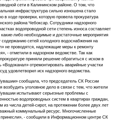
оводной сети в Калининском районе. О том, что
альная инфраструктура сильно изношена стало
но в ходе проверки, которую провела прокуратура
нского района Чебоксар. Сотрудники надзорного
частках водопроводной сети степень износа составляет
м, какие-либо необходимые и достаточные мероприятия
 содержанию сетей холодного водоснабжения на
л» не проводятся, надлежащие меры к ремонту
», - отметили в надзорном ведомстве. Так как
прокуратуре приняли решение обратиться с иском в
ть «Водоканал» отремонтировать аварийные участки
 суд удовлетворил иск надзорного ведомства.
Чувашии» сообщала, что председатель СК России
возбудить уголовное дело в связи с тем, что жители
 Чувашии испытывают серьезные проблемы с
енностью водопроводных систем в квартирах граждан,
 из числа детей-сирот, на протяжении более двух лет
о важный коммунальный ресурс. Многочисленные
 принесли», - сообщили в Информационном центре СК