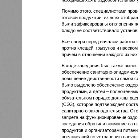
Помимо этого, специалистами пров
готовой продукции: из всех отобра
были зафиксированы отклонения по
блюдо не соответствовало установ
Все лагеря перед началом работы 
против клещей, грызунов и насеко
причём в отношении каждого из них
В ходе заседания был также вынес
обеспечение санитарно-эпидемиолог
повышение действенности самой си
было выделено обеспечение оздо
продуктами, а детей – полноценны
обязательном порядке должны рас
(СЭЗ), которое подтверждает соот
санитарного законодательства. От
запрета на функционирование оздор
заседания обратили внимание на н
продуктов и организаторами питан
предписаний по устранению наруше