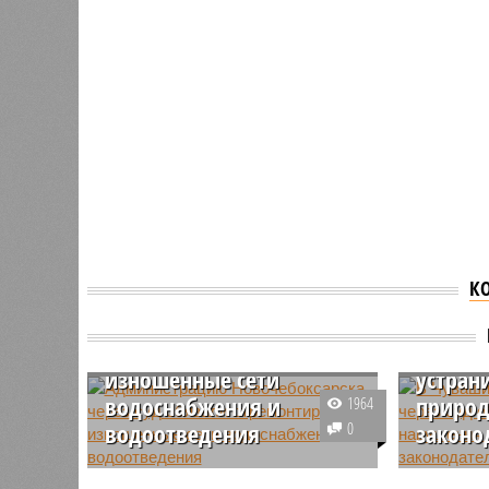
Администрацию
К
Новочебоксарска через
В Чува
суд обязали
сельхо
отремонтировать
через 
изношенные сети
устран
водоснабжения и
природ
1964
водоотведения
0
законо
В Чувашии прокуратура через
В Чуваши