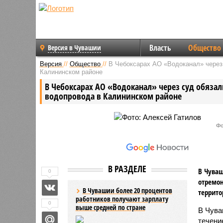
Власть
Общество
Версия в Чувашии
Версия
//
Общество
//
В Чебоксарах АО «Водоканал» через 
Калининском районе
В Чебоксарах АО «Водоканал» через суд обяза
водопровода в Калининском районе
Фо
В РАЗДЕЛЕ
В Чуваш
0
отремон
В Чувашии более 20 процентов
террито
работников получают зарплату
0
выше средней по стране
В Чува
течени