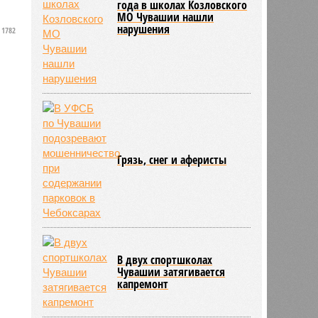
года в школах Козловского
МО Чувашии нашли
нарушения
1782
з
Грязь, снег и аферисты
В двух спортшколах
Чувашии затягивается
капремонт