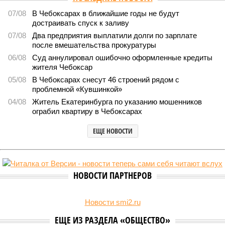
спорта по борьбе керешу
2231
Заткнуть за пояс
В регионе учреждены удостоверения мастеров спорта по
борьбе керешу
В регионе учреждены удостоверения мастеров спорта по борьбе керешу
(фото: wikimedia commons/Ilsurikat)
В Чувашской Республике последовательно реализуются меры,
направленные на повышение статуса и институциональное
развитие национальной борьбы на поясах керешу.
Региональные власти не ограничились
признанием
данной
дисциплины в качестве приоритетной, но также утвердили
официальную систему спортивных званий и
ведомственных знаков отличия, закрепив