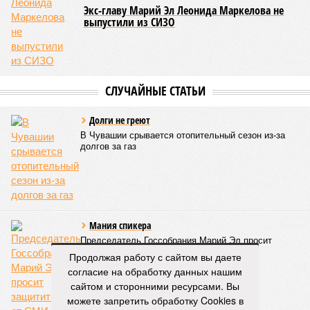
того, данное единоборство уже имеет опыт выхода на
международную арену: оно входило в программу I и II
Всемирных игр национальных видов единоборств, которые
проводились в Чувашии, что говорит о расширении
географии интереса к этой борьбе за пределами региона.
Александра Иванова
Опубликовано:
22.07.2026 13:47
Отредактировано:
22.07.2026 13:47
Республика
разместилась на 79
месте в России по
качеству дорог
КОММЕНТАРИИ
0
ПОСЛЕДНИЕ НОВОСТИ
Продолжая работу с сайтом вы даете
согласие на обработку данных нашим
07/08
В Чебоксарах в ближайшие годы не будут
сайтом и сторонними ресурсами. Вы
достраивать спуск к заливу
можете запретить обработку Cookies в
07/08
Два предприятия выплатили долги по зарплате