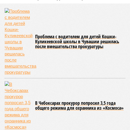
соответствующие положения и образцы наградных
атрибутов на уровне правительства субъекта. Согласно
обнародованным материалам, введены удостоверения и
нагрудные знаки мастера спорта Чувашии международного
класса по керешу, а также мастера спорта Чувашии.
Параллельно с этим разработана полная разрядная сетка
по керешу, охватывающая все ступени от третьего
юношеского разряда до уровня кандидата в мастера
спорта. Такая структура призвана обеспечить системность
в подготовке юных атлетов и создать чёткие ориентиры
для последовательного повышения их квалификации.
Керешу представляет собой традиционное единоборство,
уходящее корнями в культуру чувашского народа. Схватка
проходит следующим образом: соперники располагаются
лицом друг к другу, при этом через пояс каждого из них
перекинуто специальное матерчатое полотенце;
удерживаясь за этот элемент экипировки, борцы вступают
в противоборство, основная задача которого заключается в
том, чтобы опрокинуть противника.