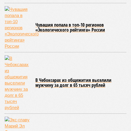
Современная версия чувашской национальной борьбы
была создана в 1990-х годах. С того периода дисциплина
переживает этап активного возрождения, сохраняя при
этом неразрывную связь с многовековыми народными
традициями.
В настоящее время керешу демонстрирует рост
популярности. В 2024 году в столице республики, городе
Чебоксары, на базе спортивной школы № 11 состоялось
торжественное открытие Республиканского центра
единоборств «Керешу». площадка имеет все необходимые
условия для полноценной подготовки спортсменов
высокого класса.
В том же году был проведён первый официальный
чемпионат по керешу, участие в котором приняли
сильнейшие борцы со всех районов Чувашии; турнир
наглядно продемонстрировал динамичный и зрелищный
характер этого вида спорта.
Керешу включён в перечень приоритетных спортивных
дисциплин на территории Чувашской Республики. Кроме