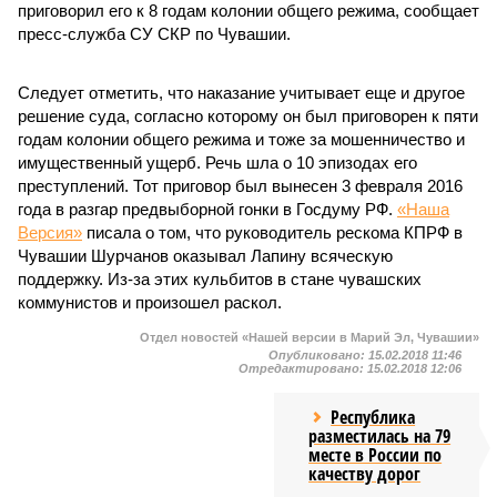
приговорил его к 8 годам колонии общего режима, сообщает
пресс-служба СУ СКР по Чувашии.
Следует отметить, что наказание учитывает еще и другое
решение суда, согласно которому он был приговорен к пяти
годам колонии общего режима и тоже за мошенничество и
имущественный ущерб. Речь шла о 10 эпизодах его
преступлений. Тот приговор был вынесен 3 февраля 2016
года в разгар предвыборной гонки в Госдуму РФ.
«Наша
Версия»
писала о том, что руководитель рескома КПРФ в
Чувашии Шурчанов оказывал Лапину всяческую
поддержку. Из-за этих кульбитов в стане чувашских
коммунистов и произошел раскол.
Отдел новостей «Нашей версии в Марий Эл, Чувашии»
Опубликовано:
15.02.2018 11:46
Отредактировано:
15.02.2018 12:06
Республика
разместилась на 79
месте в России по
качеству дорог