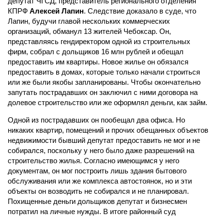
депутат ЧГСД, представитель регионального отделения
КПРФ
Алексей Лапин
. Следствие доказало в суде, что
Лапин, будучи главой нескольких коммерческих
организаций, обманул 13 жителей Чебоксар. Он,
представляясь гендиректором одной из строительных
фирм, собрал с дольщиков 16 млн рублей и обещал
предоставить им квартиры. Новое жилье он обязался
предоставить в домах, которые только начали строиться
или же были якобы запланированы. Чтобы окончательно
запутать пострадавших он заключил с ними договора на
долевое строительство или же оформлял деньги, как займ.
Одной из пострадавших он пообещал два офиса. Но
никаких квартир, помещений и прочих обещанных объектов
недвижимости бывший депутат предоставить не мог и не
собирался, поскольку у него было даже разрешений на
строительство жилья. Согласно имеющимся у него
документам, он мог построить лишь здания бытового
обслуживания или же комплекса автостоянок, но и эти
объекты он возводить не собирался и не планировал.
Похищенные деньги дольщиков депутат и бизнесмен
потратил на личные нужды. В итоге районный суд