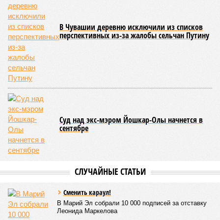
переживает этап активного возрождения, сохраняя при
этом неразрывную связь с многовековыми народными
традициями.
В настоящее время керешу демонстрирует рост
популярности. В 2024 году в столице республики, городе
Чебоксары, на базе спортивной школы № 11 состоялось
торжественное открытие Республиканского центра
единоборств «Керешу». площадка имеет все необходимые
условия для полноценной подготовки спортсменов
высокого класса.
В том же году был проведён первый официальный
чемпионат по керешу, участие в котором приняли
сильнейшие борцы со всех районов Чувашии; турнир
наглядно продемонстрировал динамичный и зрелищный
характер этого вида спорта.
Керешу включён в перечень приоритетных спортивных
дисциплин на территории Чувашской Республики. Кроме
того, данное единоборство уже имеет опыт выхода на
международную арену: оно входило в программу I и II