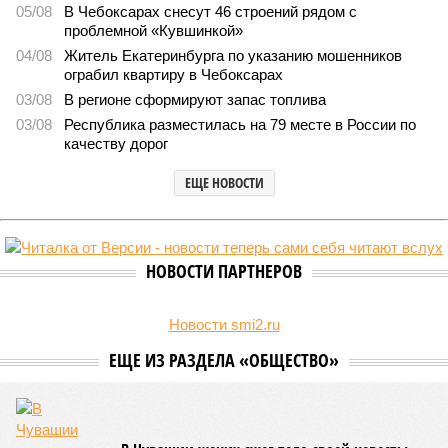
В регионе учреждены удостоверения мастеров спорта по
борьбе керешу
В регионе учреждены удостоверения мастеров спорта по борьбе керешу
(фото: wikimedia commons/Ilsurikat)
В Чувашской Республике последовательно реализуются меры,
направленные на повышение статуса и институциональное
развитие национальной борьбы на поясах керешу.
Региональные власти не ограничились
признанием
данной
дисциплины в качестве приоритетной, но также утвердили
официальную систему спортивных званий и
ведомственных знаков отличия, закрепив
соответствующие положения и образцы наградных
атрибутов на уровне правительства субъекта. Согласно
обнародованным материалам, введены удостоверения и