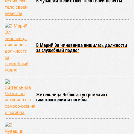
нагрудные знаки мастера спорта Чувашии международного
класса по керешу, а также мастера спорта Чувашии.
Параллельно с этим разработана полная разрядная сетка
по керешу, охватывающая все ступени от третьего
юношеского разряда до уровня кандидата в мастера
спорта. Такая структура призвана обеспечить системность
в подготовке юных атлетов и создать чёткие ориентиры
для последовательного повышения их квалификации.
Керешу представляет собой традиционное единоборство,
уходящее корнями в культуру чувашского народа. Схватка
проходит следующим образом: соперники располагаются
лицом друг к другу, при этом через пояс каждого из них
перекинуто специальное матерчатое полотенце;
удерживаясь за этот элемент экипировки, борцы вступают
в противоборство, основная задача которого заключается в
том, чтобы опрокинуть противника.
Современная версия чувашской национальной борьбы
была создана в 1990-х годах. С того периода дисциплина