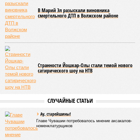
этом неразрывную связь с многовековыми народными
традициями.
В настоящее время керешу демонстрирует рост
популярности. В 2024 году в столице республики, городе
Чебоксары, на базе спортивной школы № 11 состоялось
торжественное открытие Республиканского центра
единоборств «Керешу». площадка имеет все необходимые
условия для полноценной подготовки спортсменов
высокого класса.
В том же году был проведён первый официальный
чемпионат по керешу, участие в котором приняли
сильнейшие борцы со всех районов Чувашии; турнир
наглядно продемонстрировал динамичный и зрелищный
характер этого вида спорта.
Керешу включён в перечень приоритетных спортивных
дисциплин на территории Чувашской Республики. Кроме
того, данное единоборство уже имеет опыт выхода на
международную арену: оно входило в программу I и II
Всемирных игр национальных видов единоборств, которые
проводились в Чувашии, что говорит о расширении