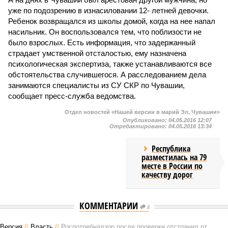
уже по подозрению в изнасиловании 12- летней девочки.
Ребенок возвращался из школы домой, когда на нее напал
насильник. Он воспользовался тем, что поблизости не
было взрослых. Есть информация, что задержанный
страдает умственной отсталостью, ему назначена
психологическая экспертиза, также устанавливаются все
обстоятельства случившегося. А расследованием дела
занимаются специалисты из СУ СКР по Чувашии,
сообщает пресс-служба ведомства.
Отдел новостей «Нашей версии в марий Эл, Чувашии»
Опубликовано:
04.05.2016 12:07
Отредактировано:
04.05.2016 13:34
Республика
разместилась на 79
месте в России по
качеству дорог
КОММЕНТАРИИ
0
Версия
//
Власть
//
Роспотребнадзор после проверки отстранил от