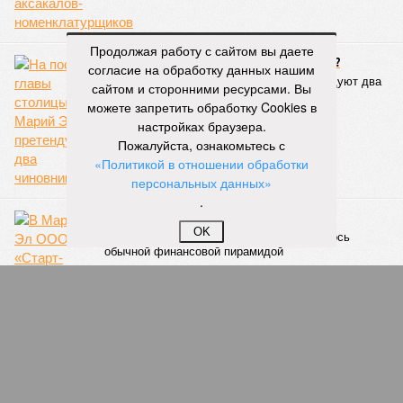
географии интереса к этой борьбе за пределами региона.
Александра Иванова
Продолжая работу с сайтом вы даете
Опубликовано:
22.07.2026 13:47
согласие на обработку данных нашим
Отредактировано:
22.07.2026 13:47
сайтом и сторонними ресурсами. Вы
можете запретить обработку Cookies в
Республика
разместилась на 79
настройках браузера.
месте в России по
Пожалуйста, ознакомьтесь с
качеству дорог
«Политикой в отношении обработки
персональных данных»
.
КОММЕНТАРИИ
0
OK
ПОСЛЕДНИЕ НОВОСТИ
07/08
В Чебоксарах в ближайшие годы не будут
достраивать спуск к заливу
07/08
Два предприятия выплатили долги по зарплате
после вмешательства прокуратуры
06/08
Суд аннулировал ошибочно оформленные кредиты
жителя Чебоксар
05/08
В Чебоксарах снесут 46 строений рядом с