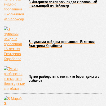
класса по керешу, а также мастера спорта Чувашии.
Параллельно с этим разработана полная разрядная сетка
по керешу, охватывающая все ступени от третьего
юношеского разряда до уровня кандидата в мастера
спорта. Такая структура призвана обеспечить системность
в подготовке юных атлетов и создать чёткие ориентиры
для последовательного повышения их квалификации.
Керешу представляет собой традиционное единоборство,
уходящее корнями в культуру чувашского народа. Схватка
проходит следующим образом: соперники располагаются
лицом друг к другу, при этом через пояс каждого из них
перекинуто специальное матерчатое полотенце;
удерживаясь за этот элемент экипировки, борцы вступают
в противоборство, основная задача которого заключается в
том, чтобы опрокинуть противника.
Современная версия чувашской национальной борьбы
была создана в 1990-х годах. С того периода дисциплина
переживает этап активного возрождения, сохраняя при