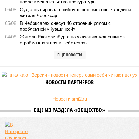
В регионе учреждены удостоверения мастеров спорта по
борьбе керешу
В регионе учреждены удостоверения мастеров спорта по борьбе керешу
(фото: wikimedia commons/Ilsurikat)
В Чувашской Республике последовательно реализуются меры,
направленные на повышение статуса и институциональное
развитие национальной борьбы на поясах керешу.
Региональные власти не ограничились
признанием
данной
дисциплины в качестве приоритетной, но также утвердили
официальную систему спортивных званий и
ведомственных знаков отличия, закрепив
соответствующие положения и образцы наградных
атрибутов на уровне правительства субъекта. Согласно
обнародованным материалам, введены удостоверения и
нагрудные знаки мастера спорта Чувашии международного