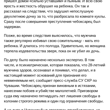
пришел домой «сильно уставшим» и пьяным. И всю свою
ярость и жесткость обрушил на ребенка. Он так и
рассказал на следствии, что задушил непослушную
двухлетнюю дочку за то, что разбросала по комнате куклы.
Сразу после совершения преступления чебоксарец был
задержан.
Позже, во время следствия выяснилось, что мужчина
также регулярно избивал свою сожительницу - мать его
ребенка. И длилось это полгода. Удивительно, но женщина
терпела издевательства зверя, пока он не убил их дочь.
По делу было назначено несколько экспертиз. В том
числе, и психиатрическая, которая показала, что 28-летний
мужчина здоров, осознавал и понимал, что делал, и в
настоящий момент оснований для признания его
невменяемым нет, сообщает пресс-служба СУ СКР по
Чувашии. Чебоксарец признан виновным в истязании,
нанесении побоев и убийстве малолетней. Приговором
суда ему назначено пятнадцать лет лишения свободы в
колонии строгого режима и один год ограничения свободы.
А на днях в Чувашии был арестован другой мужчина, но