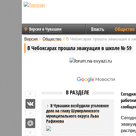
Власть
Общество
Версия в Чувашии
Версия
//
Общество
//
В Чебоксарах прошла эвакуация в ш
В Чебоксарах прошла эвакуация в школе № 59
В РАЗДЕЛЕ
Сегодня
0
работни
В Чувашии возбудили уголовное
сообщен
дело на главу Шумерлинского
0
муниципального округа Льва
Сегодн
Рафинова
эвакуи
распре
0