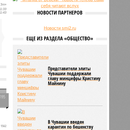
 Эл»
свыше 500 единиц оружия
11:33
НОВОСТИ ПАРТНЕРОВ
11:43
Новости smi2.ru
ЕЩЕ ИЗ РАЗДЕЛА «ОБЩЕСТВО»
Представители элиты
Чувашии поддержали
главу минцифры Кристину
Майнину
2195
0
в
В Чувашии введен
1562
карантин по бешенству
и