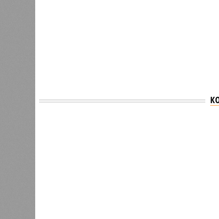
К
Версия
//
Общество
//
В регионе учреждены удостоверения 
Заткнуть за пояс
В регионе учреждены удостоверения мастеров 
В регионе учреждены удостоверения