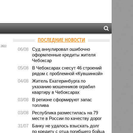
ПОСЛЕДНИЕ НОВОСТИ
2822
06/08
Суд аннулировал ошибочно
оформленные кредиты жителя
Чебоксар
05/08
В Чебоксарах снесут 46 строений
рядом с проблемной «Кувшинкой»
04/08
Житель Екатеринбурга по
указанию мошенников ограбил
квартиру в Чебоксарах
03/08
В регионе сформируют запас
топлива
03/08
Республика разместилась на 79
месте в России по качеству дорог
31/07
Банку не удалось взыскать долг
по кредиту с отца погибшего бойца