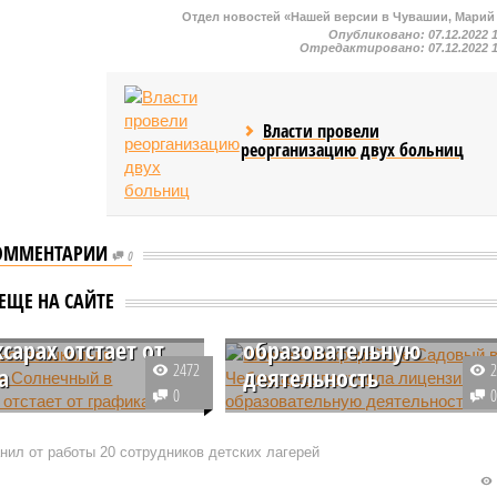
Отдел новостей «Нашей версии в Чувашии, Марий
Опубликовано:
07.12.2022 
Отредактировано:
07.12.2022 
Власти провели
реорганизацию двух больниц
ОММЕНТАРИИ
0
Школа в микрорайоне
ельство школы в
Садовый в Чебоксарах
ЕЩЕ НА САЙТЕ
айоне Солнечный
получила лицензию на
сарах отстает от
образовательную
2472
а
деятельность
0
ьство школы в
Школа в микрорайоне Садовый 
оне Солнечный в городе
Чебоксарах прошла процедуру
нил от работы 20 сотрудников детских лагерей
ы отстает от графика.
получения лицензии на ведение
 «Стройтрест №3»,
образовательной деятельности 