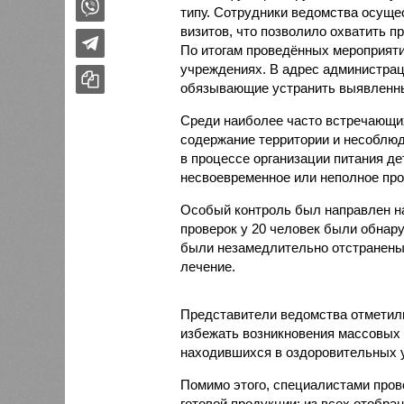
типу. Сотрудники ведомства осуще
визитов, что позволило охватить 
По итогам проведённых мероприят
учреждениях. В адрес администрац
обязывающие устранить выявленны
Среди наиболее часто встречающи
содержание территории и несоблюд
в процессе организации питания де
несвоевременное или неполное про
Особый контроль был направлен на
проверок у 20 человек были обнар
были незамедлительно отстранены 
лечение.
Представители ведомства отметили
избежать возникновения массовых
находившихся в оздоровительных 
Помимо этого, специалистами пров
готовой продукции: из всех отобра