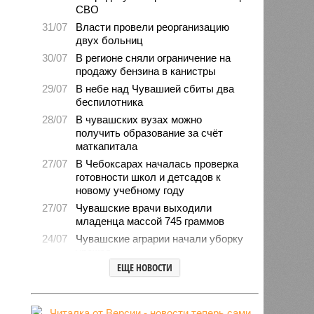
СВО
31/07
Власти провели реорганизацию
двух больниц
30/07
В регионе сняли ограничение на
продажу бензина в канистры
29/07
В небе над Чувашией сбиты два
беспилотника
28/07
В чувашских вузах можно
получить образование за счёт
маткапитала
27/07
В Чебоксарах началась проверка
готовности школ и детсадов к
новому учебному году
27/07
Чувашские врачи выходили
младенца массой 745 граммов
24/07
Чувашские аграрии начали уборку
урожая
ЕЩЕ НОВОСТИ
24/07
Минпромэнерго сообщило об
уменьшении очередей на
заправках
23/07
В Чувашии за 6 месяцев изъято