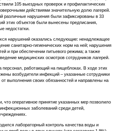
ствили 105 выездных проверок и профилактических
проверочными действиями значительную долю лагерей.
ий различные нарушения были зафиксированы в 33
ий этих объектов были вынесены предписания,
е недостатки.
хся нарушений оказались следующие: ненадлежащее
ение санитарно-гигиенических норм на ней; нарушения
тей и при обеспечении питьевого режима; а также
ведение медицинских осмотров сотрудников лагерей.
 персонал, работающий на пищеблоках. В ходе этих
ужены возбудители инфекций – указанные сотрудники
от выполнения своих обязанностей и направлены на
, что оперативное принятие указанных мер позволило
 инфекционных заболеваний среди детей,
учреждениях.
одился лабораторный контроль качества воды и
нных проб воды в двух случаях (что составило 1,9%)