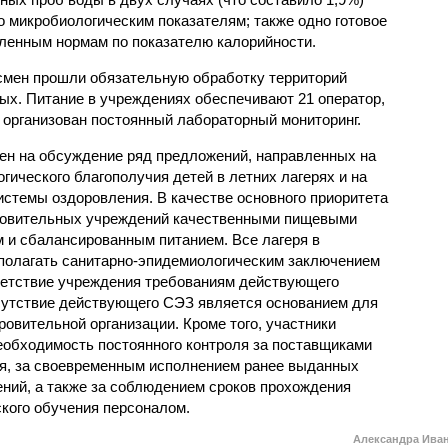
 микробиологическим показателям; также одно готовое
ленным нормам по показателю калорийности.
смен прошли обязательную обработку территорий
мых. Питание в учреждениях обеспечивают 21 оператор,
 организован постоянный лабораторный мониторинг.
ен на обсуждение ряд предложений, направленных на
ического благополучия детей в летних лагерях и на
стемы оздоровления. В качестве основного приоритета
ровительных учреждений качественными пищевыми
м и сбалансированным питанием. Все лагеря в
полагать санитарно-эпидемиологическим заключением
ветствие учреждения требованиям действующего
сутствие действующего СЭЗ является основанием для
овительной организации. Кроме того, участники
еобходимость постоянного контроля за поставщиками
ия, за своевременным исполнением ранее выданных
ний, а также за соблюдением сроков прохождения
ского обучения персоналом.
Александра Ива