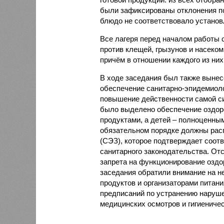
были зафиксированы отклонения по
блюдо не соответствовало установ
Все лагеря перед началом работы 
против клещей, грызунов и насеко
причём в отношении каждого из них
В ходе заседания был также вынес
обеспечение санитарно-эпидемиолог
повышение действенности самой си
было выделено обеспечение оздо
продуктами, а детей – полноценны
обязательном порядке должны рас
(СЭЗ), которое подтверждает соот
санитарного законодательства. От
запрета на функционирование оздор
заседания обратили внимание на н
продуктов и организаторами питан
предписаний по устранению наруше
медицинских осмотров и гигиениче