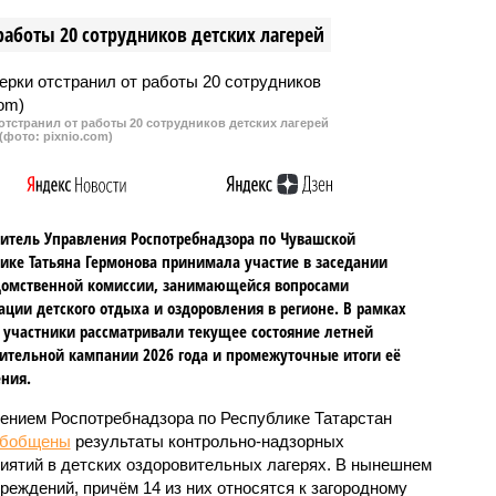
является генеральным
положительное санитарно-
работы 20 сотрудников детских лагерей
ком, объявлено
эпидемиологическое заключение
ское предостережение.
тстранил от работы 20 сотрудников детских лагерей
(фото: pixnio.com)
итель Управления Роспотребнадзора по Чувашской
ике Татьяна Гермонова принимала участие в заседании
омственной комиссии, занимающейся вопросами
ации детского отдыха и оздоровления в регионе. В рамках
 участники рассматривали текущее состояние летней
ительной кампании 2026 года и промежуточные итоги её
ния.
ением Роспотребнадзора по Республике Татарстан
обобщены
результаты контрольно-надзорных
иятий в детских оздоровительных лагерях. В нынешнем
реждений, причём 14 из них относятся к загородному