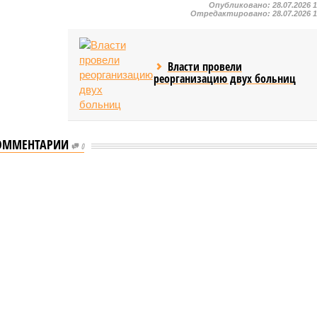
Опубликовано:
28.07.2026 
Отредактировано:
28.07.2026 
Власти провели
реорганизацию двух больниц
ОММЕНТАРИИ
0
мастеров спорта по борьбе керешу
спорта по борьбе керешу
 мастеров спорта по борьбе керешу (фото: wikimedia
commons/Ilsurikat)