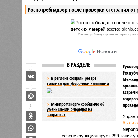
на школу в микрорайоне
которая 
Роспотребнадзор после проверки отстранил от 
Солнечный в Чебоксарах прошла
подрядчи
госэкспертизу. Объект строится
прокурор
по концессионному соглашению
с ООО «Прошкола».
Роспотребнадзор после проверки о
В РАЗДЕЛЕ
Руковод
0
Республ
В регионе создали резерв
Межвед
топлива для уборочной кампании
организ
0
встречи
оздоров
Минпромэнерго сообщило об
проведе
1
уменьшении очередей на
заправках
Управл
были 
меропр
сезоне функционирует 299 таких уч