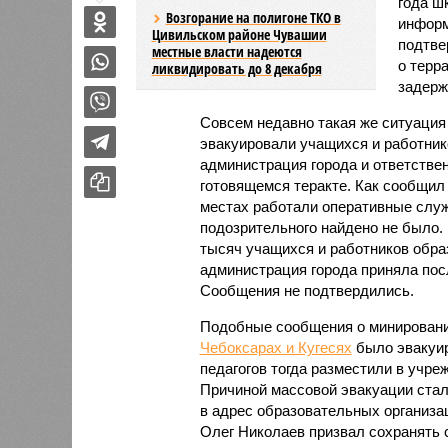
года ш
Возгорание на полигоне ТКО в
информ
Цивильском районе Чувашии
подтве
местные власти надеются
о терр
ликвидировать до 8 декабря
задерж
Совсем недавно такая же ситуация
эвакуировали учащихся и работник
администрация города и ответстве
готовящемся теракте. Как сообщил
местах работали оперативные служ
подозрительного найдено не было.
тысяч учащихся и работников обра
администрация города приняла пос
Сообщения не подтвердились.
Подобные сообщения о минировании
Чебоксарах и Кугесях
было эвакуир
педагогов тогда разместили в учре
Причиной массовой эвакуации ста
в адрес образовательных организац
Олег Николаев призвал сохранять с