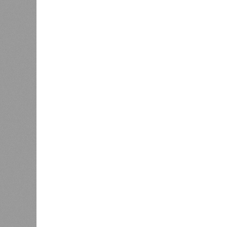
В РАЗДЕЛЕ
В Чуваш
0
направл
После вмешательства
национа
прокуратуры ветерану труда
0
пересчитали выплаты за 5 лет
Регион
дисцип
официа
0
Резервисты будут получать по
знаков
100 тысяч рублей за каждый
образц
сбитый беспилотник
субъек
удосто
международного класса по керешу,
Параллельно с этим разработана п
ступени от третьего юношеского ра
структура призвана обеспечить сис
ориентиры для последовательного
Керешу представляет собой традиц
чувашского народа. Схватка прохо