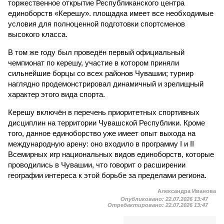
торжественное открытие Республиканского центра
единоборств «Керешу». площадка имеет все необходимые
условия для полноценной подготовки спортсменов
высокого класса.
В том же году был проведён первый официальный
чемпионат по керешу, участие в котором приняли
сильнейшие борцы со всех районов Чувашии; турнир
наглядно продемонстрировал динамичный и зрелищный
характер этого вида спорта.
Керешу включён в перечень приоритетных спортивных
дисциплин на территории Чувашской Республики. Кроме
того, данное единоборство уже имеет опыт выхода на
международную арену: оно входило в программу I и II
Всемирных игр национальных видов единоборств, которые
проводились в Чувашии, что говорит о расширении
географии интереса к этой борьбе за пределами региона.
Александра Иванова
Опубликовано:
22.07.2026 13:47
Отредактировано:
22.07.2026 13:47