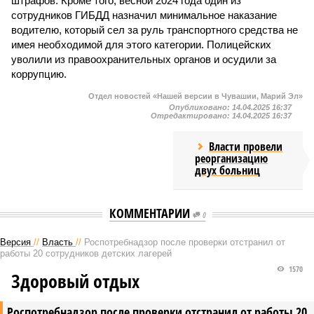
штрафов. Кроме того, весной 2024 года один из
сотрудников ГИБДД назначил минимальное наказание
водителю, который сел за руль транспортного средства не
имея необходимой для этого категории. Полицейских
уволили из правоохранительных органов и осудили за
коррупцию.
Отдел новостей «Нашей версии в Чувашии, Марий Эл»
Опубликовано:
14.04.2025 16:37
Отредактировано:
14.04.2025 16:37
Власти провели
реорганизацию
двух больниц
КОММЕНТАРИИ
0
Версия
//
Власть
//
Роспотребнадзор после проверки отстранил от
работы 20 сотрудников детских лагерей
1570
Здоровый отдых
Роспотребнадзор после проверки отстранил от работы 20