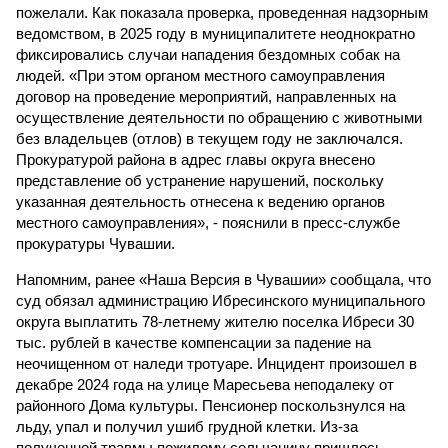
пожелали. Как показала проверка, проведенная надзорным
ведомством, в 2025 году в муниципалитете неоднократно
фиксировались случаи нападения бездомных собак на
людей. «При этом органом местного самоуправления
договор на проведение мероприятий, направленных на
осуществление деятельности по обращению с животными
без владельцев (отлов) в текущем году не заключался.
Прокуратурой района в адрес главы округа внесено
представление об устранение нарушений, поскольку
указанная деятельность отнесена к ведению органов
местного самоуправления», - пояснили в пресс-службе
прокуратуры Чувашии.
Напомним, ранее «Наша Версия в Чувашии» сообщала, что
суд обязал администрацию Ибресинского муниципального
округа выплатить 78-летнему жителю поселка Ибреси 30
тыс. рублей в качестве компенсации за падение на
неочищенном от наледи тротуаре. Инцидент произошел в
декабре 2024 года на улице Маресьева неподалеку от
районного Дома культуры. Пенсионер поскользнулся на
льду, упал и получил ушиб грудной клетки. Из-за
полученной травмы пожилому сельчанину пришлось