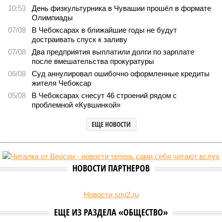
2375
Заткнуть за пояс
В регионе учреждены удостоверения мастеров спорта по
борьбе керешу
В регионе учреждены удостоверения мастеров спорта по борьбе керешу
(фото: wikimedia commons/Ilsurikat)
В Чувашской Республике последовательно реализуются меры,
направленные на повышение статуса и институциональное
развитие национальной борьбы на поясах керешу.
Региональные власти не ограничились
признанием
данной
дисциплины в качестве приоритетной, но также утвердили
официальную систему спортивных званий и
ведомственных знаков отличия, закрепив