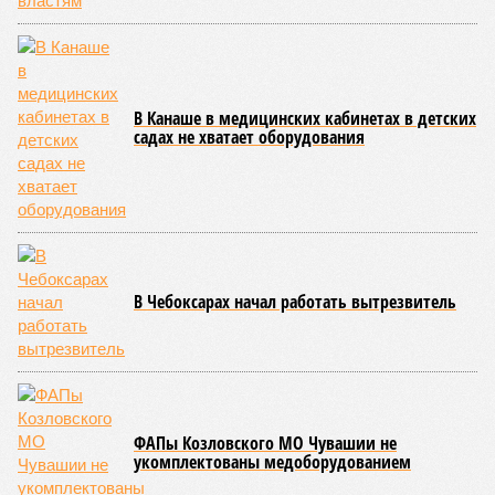
Современная версия чувашской национальной борьбы
была создана в 1990-х годах. С того периода дисциплина
переживает этап активного возрождения, сохраняя при
этом неразрывную связь с многовековыми народными
традициями.
В настоящее время керешу демонстрирует рост
популярности. В 2024 году в столице республики, городе
Чебоксары, на базе спортивной школы № 11 состоялось
торжественное открытие Республиканского центра
единоборств «Керешу». площадка имеет все необходимые
условия для полноценной подготовки спортсменов
высокого класса.
В том же году был проведён первый официальный
чемпионат по керешу, участие в котором приняли
сильнейшие борцы со всех районов Чувашии; турнир
наглядно продемонстрировал динамичный и зрелищный
характер этого вида спорта.
Керешу включён в перечень приоритетных спортивных
дисциплин на территории Чувашской Республики. Кроме