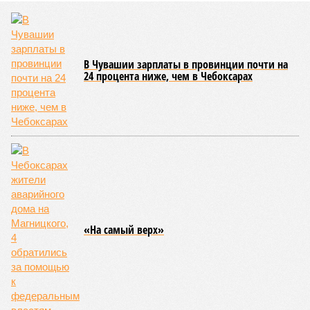
соответствующие положения и образцы наградных
атрибутов на уровне правительства субъекта. Согласно
обнародованным материалам, введены удостоверения и
нагрудные знаки мастера спорта Чувашии международного
класса по керешу, а также мастера спорта Чувашии.
Параллельно с этим разработана полная разрядная сетка
по керешу, охватывающая все ступени от третьего
юношеского разряда до уровня кандидата в мастера
спорта. Такая структура призвана обеспечить системность
в подготовке юных атлетов и создать чёткие ориентиры
для последовательного повышения их квалификации.
Керешу представляет собой традиционное единоборство,
уходящее корнями в культуру чувашского народа. Схватка
проходит следующим образом: соперники располагаются
лицом друг к другу, при этом через пояс каждого из них
перекинуто специальное матерчатое полотенце;
удерживаясь за этот элемент экипировки, борцы вступают
в противоборство, основная задача которого заключается в
том, чтобы опрокинуть противника.