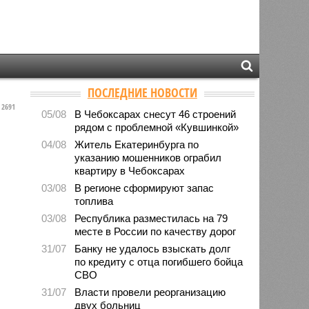
ПОСЛЕДНИЕ НОВОСТИ
2691
05/08
В Чебоксарах снесут 46 строений
рядом с проблемной «Кувшинкой»
04/08
Житель Екатеринбурга по
указанию мошенников ограбил
квартиру в Чебоксарах
03/08
В регионе сформируют запас
топлива
03/08
Республика разместилась на 79
месте в России по качеству дорог
31/07
Банку не удалось взыскать долг
по кредиту с отца погибшего бойца
СВО
31/07
Власти провели реорганизацию
двух больниц