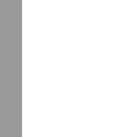
Представители ведомства отметили
избежать возникновения массовых
находившихся в оздоровительных 
Помимо этого, специалистами пров
готовой продукции: из всех отобра
были зафиксированы отклонения по
блюдо не соответствовало установ
Все лагеря перед началом работы 
против клещей, грызунов и насеко
причём в отношении каждого из них
В ходе заседания был также вынес
обеспечение санитарно-эпидемиолог
повышение действенности самой си
было выделено обеспечение оздо
продуктами, а детей – полноценны
обязательном порядке должны рас
(СЭЗ), которое подтверждает соот
санитарного законодательства. От
запрета на функционирование оздор