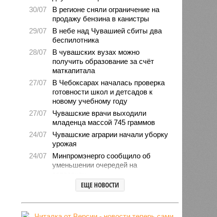
30/07
В регионе сняли ограничение на
продажу бензина в канистры
29/07
В небе над Чувашией сбиты два
беспилотника
28/07
В чувашских вузах можно
получить образование за счёт
маткапитала
27/07
В Чебоксарах началась проверка
готовности школ и детсадов к
новому учебному году
27/07
Чувашские врачи выходили
младенца массой 745 граммов
24/07
Чувашские аграрии начали уборку
урожая
24/07
Минпромэнерго сообщило об
уменьшении очередей на
заправках
ЕЩЕ НОВОСТИ
23/07
В Чувашии за 6 месяцев изъято
свыше 500 единиц оружия
22/07
Резервисты будут получать по 100
тысяч рублей за каждый сбитый