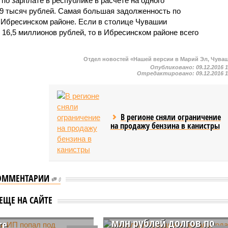
о зарплате в республике в расчете на одного
4,9 тысяч рублей. Самая большая задолженность по
в Ибресинском районе. Если в столице Чувашии
16,5 миллионов рублей, то в Ибресинском районе всего
Отдел новостей «Нашей версии в Марий Эл, Чува
Опубликовано:
09.12.2016 
Отредактировано:
09.12.2016 
В регионе сняли ограничение
на продажу бензина в канистры
ОММЕНТАРИИ
0
Жителям Чувашии с
шии ИП попал под
ЕЩЕ НА САЙТЕ
начала года вернули 20
вие за долги по
млн рублей долгов по
те