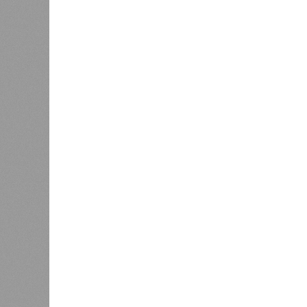
В регионе учреждены удостоверения мастеров 
В регионе учреждены удостоверения
В РАЗДЕЛЕ
В Чуваш
0
направл
После вмешательства
национа
прокуратуры ветерану труда
0
пересчитали выплаты за 5 лет
Регион
дисцип
официа
0
знаков
образц
субъек
удосто
междун
Чуваши