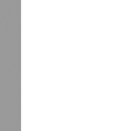
Минпромэнерго сообщило об
проведе
1
уменьшении очередей на
заправках
Управл
были 
меропр
сезоне функционирует 299 таких уч
типу. Сотрудники ведомства осуще
визитов, что позволило охватить 
По итогам проведённых мероприят
учреждениях. В адрес администрац
обязывающие устранить выявленны
Среди наиболее часто встречающи
содержание территории и несоблюд
в процессе организации питания де
несвоевременное или неполное про
Особый контроль был направлен на
проверок у 20 человек были обнар
были незамедлительно отстранены 
лечение.