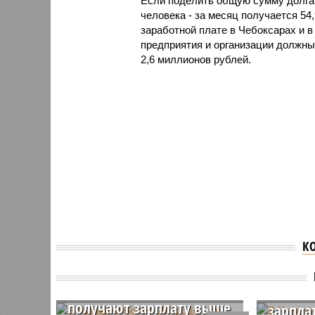
Если поделить общую сумму долга п
человека - за месяц получается 5
заработной плате в Чебоксарах и 
предприятия и организации должны 
2,6 миллионов рублей.
К
В Чувашии более 20
В Чува
процентов работников
следст
получают зарплату выше
зарпла