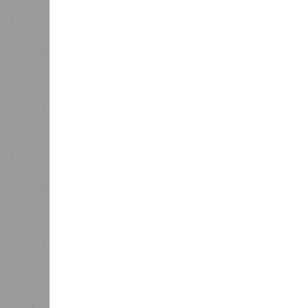
заседания обратили внимание на н
продуктов и организаторами питан
предписаний по устранению наруше
медицинских осмотров и гигиениче
К
Версия
//
Общество
//
В регионе учреждены удостоверения 
Заткнуть за пояс