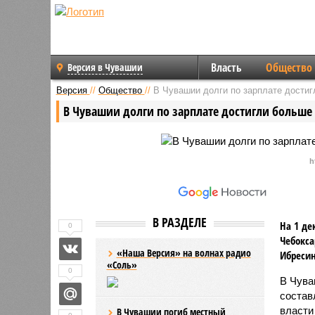
Власть
Общество
Версия в Чувашии
Версия
//
Общество
//
В Чувашии долги по зарплате достиг
В Чувашии долги по зарплате достигли больше
h
В РАЗДЕЛЕ
На 1 де
0
Чебокса
«Наша Версия» на волнах радио
Ибресин
«Соль»
0
В Чува
состав
власти
В Чувашии погиб местный