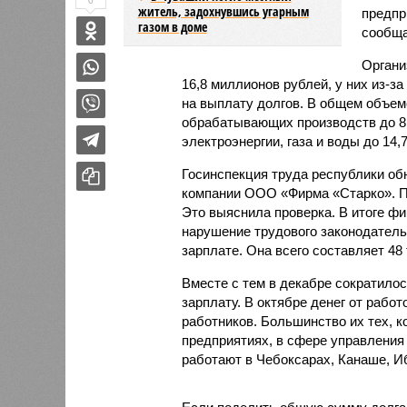
0
житель, задохнувшись угарным
предпр
газом в доме
сообща
Органи
16,8 миллионов рублей, у них из-з
на выплату долгов. В общем объем
обрабатывающих производств до 81
электроэнергии, газа и воды до 14,
Госинспекция труда республики об
компании ООО «Фирма «Старко». По
Это выяснила проверка. В итоге ф
нарушение трудового законодатель
зарплате. Она всего составляет 48
Вместе с тем в декабре сократило
зарплату. В октябре денег от работ
работников. Большинство их тех, 
предприятиях, в сфере управлени
работают в Чебоксарах, Канаше, И