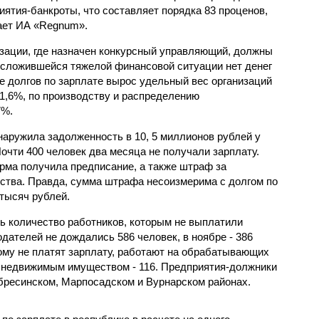
иятия-банкроты, что составляет порядка 83 проценов,
ет ИА «Regnum».
зации, где назначен конкурсный управляющий, должны
а сложившейся тяжелой финансовой ситуации нет денег
е долгов по зарплате вырос удельный вес организаций
,6%, по производству и распределению
7%.
наружила задолженность в 10, 5 миллионов рублей у
чти 400 человек два месяца не получали зарплату.
ирма получила предписание, а также штраф за
ства. Правда, сумма штрафа несоизмерима с долгом по
 тысяч рублей.
сь количество работников, которым не выплатили
одателей не дождались 586 человек, в ноябре - 386
кому не платят зарплату, работают на обрабатывающих
я недвижимым имуществом - 116. Предприятия-должники
бресинском, Марпосадском и Вурнарском районах.