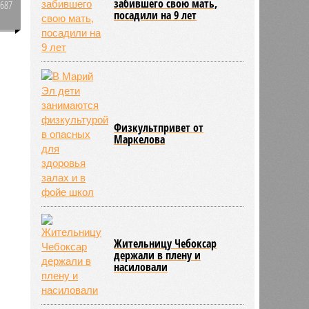
забившего свою мать,
2687
посадили на 9 лет
0
1441
Физкультпривет от
Маркелова
Жительницу Чебоксар
держали в плену и
насиловали