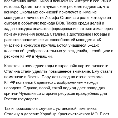
воспитанию школьников и повысит их интерес к событиям
истории. Кроме того, в чувашском рескоме надеются, что
конкурс школьных сочинений привлечет внимание
молодежи к личности Иосифа Сталина и роли, которую он
сыграл в событиях периода ВОв. Также среди целей и
задач конкурса значатся формирование патриотизма через
призму изучения вклада Сталина в достижение Победы и
развитие аналитических способностей молодежи. «К
участию в конкурсе приглашаются учащиеся 5–11-х
классов общеобразовательных учреждений», - сообщили в
рескоме КПРФ в Чувашии.
Кажется, в последние годы в «красной» партии личности
Сталина стали уделять повышенное внимание. Ему ставят
памятники и бюсты. Пару лет назад на стене рескома
КПРФ появился барельеф с изображением «вождя
народов». Однако, порой, такой подход дает повод для
критики Чувашии со стороны ресурсов враждебных для
России государств.
Так и произошло в случае с установкой памятника
Сталину в деревне Хорабыр Красночетайского МО. Бюст