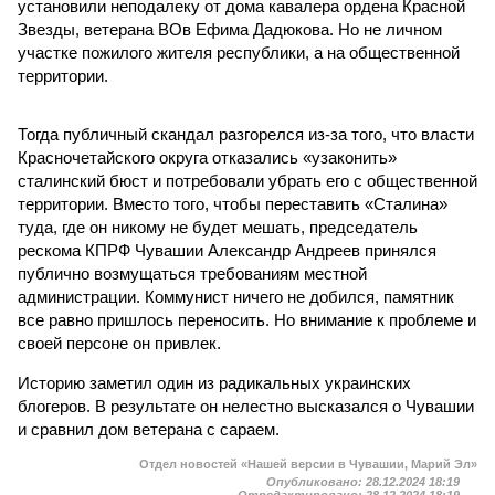
установили неподалеку от дома кавалера ордена Красной
Звезды, ветерана ВОв Ефима Дадюкова. Но не личном
участке пожилого жителя республики, а на общественной
территории.
Тогда публичный скандал разгорелся из-за того, что власти
Красночетайского округа отказались «узаконить»
сталинский бюст и потребовали убрать его с общественной
территории. Вместо того, чтобы переставить «Сталина»
туда, где он никому не будет мешать, председатель
рескома КПРФ Чувашии Александр Андреев принялся
публично возмущаться требованиям местной
администрации. Коммунист ничего не добился, памятник
все равно пришлось переносить. Но внимание к проблеме и
своей персоне он привлек.
Историю заметил один из радикальных украинских
блогеров. В результате он нелестно высказался о Чувашии
и сравнил дом ветерана с сараем.
Отдел новостей «Нашей версии в Чувашии, Марий Эл»
Опубликовано:
28.12.2024 18:19