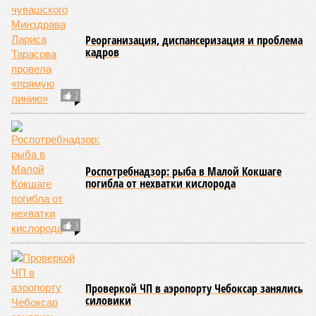
Реорганизация, диспансеризация и проблема
кадров
2
Роспотребнадзор: рыба в Малой Кокшаге
погибла от нехватки кислорода
3
Проверкой ЧП в аэропорту Чебоксар занялись
силовики