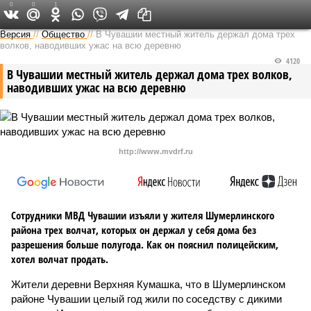
0
0
1
Версия в Чувашии
Версия
//
Общество
//
В Чувашии местный житель держал дома трех
волков, наводивших ужас на всю деревню
4120
В Чувашии местный житель держал дома трех волков,
наводивших ужас на всю деревню
http://www.mvdrf.ru
Сотрудники МВД Чувашии изъяли у жителя Шумерлинского
района трех волчат, которых он держал у себя дома без
разрешения больше полугода. Как он пояснил полицейским,
хотел волчат продать.
Жители деревни Верхняя Кумашка, что в Шумерлинском
районе Чувашии целый год жили по соседству с дикими