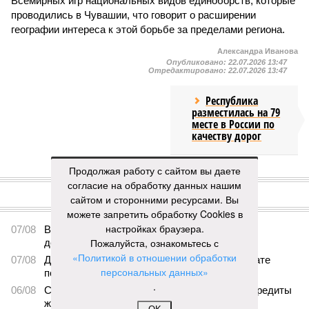
Всемирных игр национальных видов единоборств, которые
проводились в Чувашии, что говорит о расширении
географии интереса к этой борьбе за пределами региона.
Александра Иванова
Опубликовано:
22.07.2026 13:47
Отредактировано:
22.07.2026 13:47
Республика
разместилась на 79
месте в России по
качеству дорог
Продолжая работу с сайтом вы даете
КОММЕНТАРИИ
0
согласие на обработку данных нашим
сайтом и сторонними ресурсами. Вы
ПОСЛЕДНИЕ НОВОСТИ
можете запретить обработку Cookies в
настройках браузера.
07/08
В Чебоксарах в ближайшие годы не будут
Пожалуйста, ознакомьтесь с
достраивать спуск к заливу
«Политикой в отношении обработки
07/08
Два предприятия выплатили долги по зарплате
персональных данных»
после вмешательства прокуратуры
.
06/08
Суд аннулировал ошибочно оформленные кредиты
жителя Чебоксар