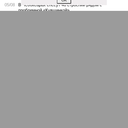
OK
05/08
В Чебоксарах снесут 46 строений рядом с
проблемной «Кувшинкой»
04/08
Житель Екатеринбурга по указанию мошенников
ограбил квартиру в Чебоксарах
ЕЩЕ НОВОСТИ
НОВОСТИ ПАРТНЕРОВ
Новости smi2.ru
ЕЩЕ ИЗ РАЗДЕЛА «ОБЩЕСТВО»
Врио главы Марий Эл рассекретил папку,
переданную ему Владимиром Путиным