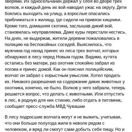
зверями. Их односельчанин держал у себя во дворе трех
волков, и каждый день их вой наводил ужас на округу. Дети
боялись выходить на улицу, а взрослые опасались
приближаться к жилищу, где сидели на привязи хищники.
Кроме того, домашняя скотина, заслышав дикий вой,
становилась неуправляема. Даже куры перестали нестись.
На днях, не выдержав, жители деревни пожаловались в
полицию на беспокойных соседей. Выяснилось, что
мужчина год назад принес из леса трех волчат, которых
обнаружил в лесу перед Новым годом. Видимо, кутята
остались без матери, раз охотник спокойно забрал из
логова и принес домой. Как он пояснил полицейским,
волчат он забрал с корыстным умыслом. Хотел продать
их. Никакого разрешения на содержание диких животных у
охотника, конечно, не было. Волков у него забрали, теперь
решается вопрос, что делать с животными. Или отпустить
в лес, в родную для них стихию, либо отдать в питомник,
сообщает пресс-служба МВД Чувашии
В лесу подросшие волчата могут и не выжить, учитывая,
что они больше полугода жили в неволе рядом с
человеком, и вряд ли смогут сами добыть себе пищу. Но и