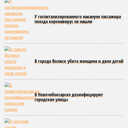
атрибутов на уровне правительства субъекта. Согласно
обнародованным материалам, введены удостоверения и
нагрудные знаки мастера спорта Чувашии международного
класса по керешу, а также мастера спорта Чувашии.
Параллельно с этим разработана полная разрядная сетка
по керешу, охватывающая все ступени от третьего
юношеского разряда до уровня кандидата в мастера
спорта. Такая структура призвана обеспечить системность
в подготовке юных атлетов и создать чёткие ориентиры
для последовательного повышения их квалификации.
Керешу представляет собой традиционное единоборство,
уходящее корнями в культуру чувашского народа. Схватка
проходит следующим образом: соперники располагаются
лицом друг к другу, при этом через пояс каждого из них
перекинуто специальное матерчатое полотенце;
удерживаясь за этот элемент экипировки, борцы вступают
в противоборство, основная задача которого заключается в
том, чтобы опрокинуть противника.