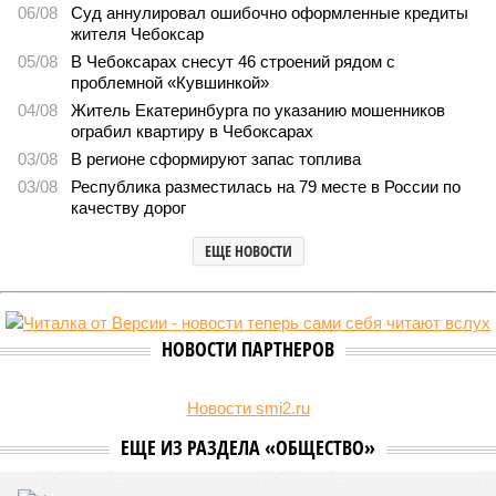
2084
Заткнуть за пояс
В регионе учреждены удостоверения мастеров спорта по
борьбе керешу
В регионе учреждены удостоверения мастеров спорта по борьбе керешу
(фото: wikimedia commons/Ilsurikat)
В Чувашской Республике последовательно реализуются меры,
направленные на повышение статуса и институциональное
развитие национальной борьбы на поясах керешу.
Региональные власти не ограничились
признанием
данной
дисциплины в качестве приоритетной, но также утвердили
официальную систему спортивных званий и
ведомственных знаков отличия, закрепив
соответствующие положения и образцы наградных