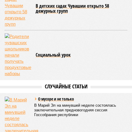
Современная версия чувашской национальной борьбы
была создана в 1990-х годах. С того периода дисциплина
переживает этап активного возрождения, сохраняя при
этом неразрывную связь с многовековыми народными
традициями.
В настоящее время керешу демонстрирует рост
популярности. В 2024 году в столице республики, городе
Чебоксары, на базе спортивной школы № 11 состоялось
торжественное открытие Республиканского центра
единоборств «Керешу». площадка имеет все необходимые
условия для полноценной подготовки спортсменов
высокого класса.
В том же году был проведён первый официальный
чемпионат по керешу, участие в котором приняли
сильнейшие борцы со всех районов Чувашии; турнир
наглядно продемонстрировал динамичный и зрелищный
характер этого вида спорта.
Керешу включён в перечень приоритетных спортивных
дисциплин на территории Чувашской Республики. Кроме