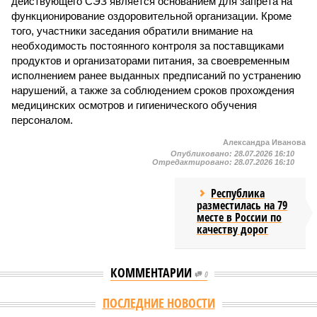
действующего СЭЗ является основанием для запрета на
функционирование оздоровительной организации. Кроме
того, участники заседания обратили внимание на
необходимость постоянного контроля за поставщиками
продуктов и организаторами питания, за своевременным
исполнением ранее выданных предписаний по устранению
нарушений, а также за соблюдением сроков прохождения
медицинских осмотров и гигиенического обучения
персоналом.
Александра Иванова
Опубликовано:
28.07.2026 16:10
Отредактировано:
28.07.2026 16:10
Республика
разместилась на 79
месте в России по
качеству дорог
КОММЕНТАРИИ
0
Версия
//
Общество
//
В регионе учреждены удостоверения мастеров
спорта по борьбе керешу