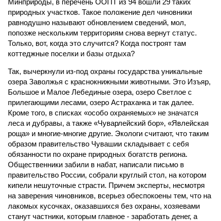
Минприроды, в перечень ООПТ из 94 вошли 29 таких
природных участков. Такое положение дел чиновники
равнодушно называют обновлением сведений, мол,
попозже нескольким территориям снова вернут статус.
Только, вот, когда это случится? Когда построят там
коттеджные поселки и базы отдыха?
Так, вычеркнули из-под охраны государства уникальные
озера Заволжья с краснокнижными животными. Это Изъяр,
Большое и Малое Лебединые озера, озеро Светлое с
прилегающими лесами, озеро Астраханка и так далее.
Кроме того, в списках «особо охраняемых» не значатся
леса и дубравы, а также «Чуварлейский бор», «Явлейская
роща» и многие-многие другие. Экологи считают, что таким
образом правительство Чувашии складывает с себя
обязанности по охране природных богатств региона.
Общественники забили в набат, написали письмо в
правительство России, собрали круглый стол, на котором
кипели нешуточные страсти. Причем эксперты, несмотря
на заверения чиновников, всерьез обеспокоены тем, что на
лакомых кусочках, оказавшихся без охраны, хозяевами
станут частники, которым главное - заработать денег, а