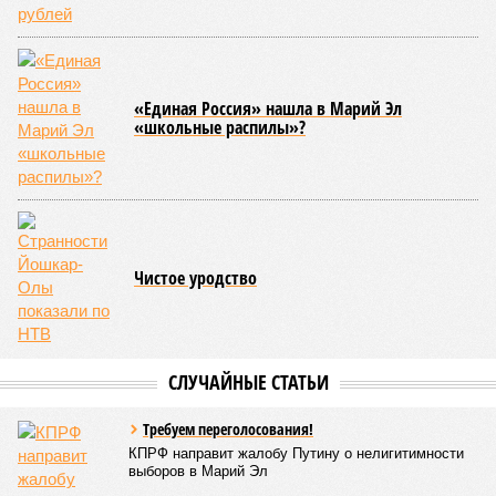
была создана в 1990-х годах. С того периода дисциплина
переживает этап активного возрождения, сохраняя при
этом неразрывную связь с многовековыми народными
традициями.
В настоящее время керешу демонстрирует рост
популярности. В 2024 году в столице республики, городе
Чебоксары, на базе спортивной школы № 11 состоялось
торжественное открытие Республиканского центра
единоборств «Керешу». площадка имеет все необходимые
условия для полноценной подготовки спортсменов
высокого класса.
В том же году был проведён первый официальный
чемпионат по керешу, участие в котором приняли
сильнейшие борцы со всех районов Чувашии; турнир
наглядно продемонстрировал динамичный и зрелищный
характер этого вида спорта.
Керешу включён в перечень приоритетных спортивных
дисциплин на территории Чувашской Республики. Кроме
того, данное единоборство уже имеет опыт выхода на