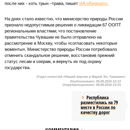
после них - хоть трын –трава, пишет
ИА «Regnum».
На днях стало известно, что минисерство природы России
признало недопустимым решения о ликвидации 67 ООПТ
региональными властями; что постановление
правительства Чувашии не было отправлено на
рассмотрение в Москву, чтобы «согласовать некоторые
моменты». Министерство природы России потребовало
отменить скандальное решение, восстановив прежний
статус лесам и озерам, и вернуть их под охрану
государства.
Отдел новостей «Нашей версии в Марий Эл, Чувашии»
Опубликовано:
05.05.2016 12:13
Отредактировано:
05.05.2016 13:23
Республика
разместилась на 79
месте в России по
качеству дорог