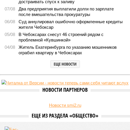
Заткнуть за пояс
В регионе учреждены удостоверения мастеров спорта по
борьбе керешу
В регионе учреждены удостоверения мастеров спорта по борьбе керешу
(фото: wikimedia commons/Ilsurikat)
В Чувашской Республике последовательно реализуются меры,
направленные на повышение статуса и институциональное
развитие национальной борьбы на поясах керешу.
Региональные власти не ограничились
признанием
данной
дисциплины в качестве приоритетной, но также утвердили
официальную систему спортивных званий и
ведомственных знаков отличия, закрепив
соответствующие положения и образцы наградных
атрибутов на уровне правительства субъекта. Согласно