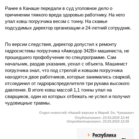
Ранее в Канаше передали в суд уголовное дело о
причинении тяжкого вреда здоровью работнику. На него
упал ковш погрузчика весом с тонну. На скамье
подсудимых директор организации и 24-летний сотрудник.
По версии следствия, директор допустил к ремонту
гидросистемы погрузчика «Амкодор 342В» машиниста, не
прошедшего профобучение по спецпрограмме. Сам
начальник, раздав указания, уехал с объекта. Машинист
погрузчика знал, что под стрелой и ковшом погрузчика
находятся двое работников, которые занимались сваркой,
отсоединил от гидрораспределителя три рукава высокого
давления. В итоге ковш массой 1,1 тонны упал на
сварщиков, один из которых отбежать не успел и получил
чудовищные травмы.
Отдел новостей «Нашей версии в Марий Эл, Чувашии»
Опубликовано:
23.03.2018 12:44
Отредактировано:
23.03.2018 12:55
Республика