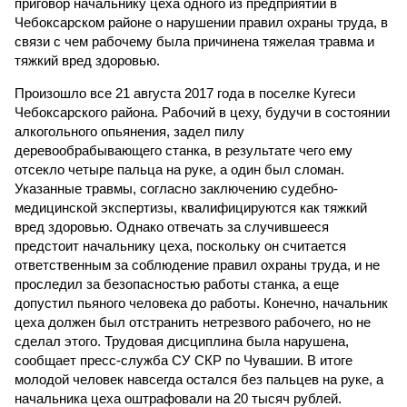
приговор начальнику цеха одного из предприятий в
Чебоксарском районе о нарушении правил охраны труда, в
связи с чем рабочему была причинена тяжелая травма и
тяжкий вред здоровью.
Произошло все 21 августа 2017 года в поселке Кугеси
Чебоксарского района. Рабочий в цеху, будучи в состоянии
алкогольного опьянения, задел пилу
деревообрабывающего станка, в результате чего ему
отсекло четыре пальца на руке, а один был сломан.
Указанные травмы, согласно заключению судебно-
медицинской экспертизы, квалифицируются как тяжкий
вред здоровью. Однако отвечать за случившееся
предстоит начальнику цеха, поскольку он считается
ответственным за соблюдение правил охраны труда, и не
проследил за безопасностью работы станка, а еще
допустил пьяного человека до работы. Конечно, начальник
цеха должен был отстранить нетрезвого рабочего, но не
сделал этого. Трудовая дисциплина была нарушена,
сообщает пресс-служба СУ СКР по Чувашии. В итоге
молодой человек навсегда остался без пальцев на руке, а
начальника цеха оштрафовали на 20 тысяч рублей.