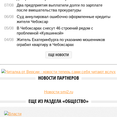
В регионе учреждены удостоверения мастеров спорта по
борьбе керешу
В регионе учреждены удостоверения мастеров спорта по борьбе керешу
(фото: wikimedia commons/Ilsurikat)
В Чувашской Республике последовательно реализуются меры,
направленные на повышение статуса и институциональное
развитие национальной борьбы на поясах керешу.
Региональные власти не ограничились
признанием
данной
дисциплины в качестве приоритетной, но также утвердили
официальную систему спортивных званий и
ведомственных знаков отличия, закрепив
соответствующие положения и образцы наградных
атрибутов на уровне правительства субъекта. Согласно