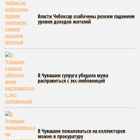
обнародованным материалам, введены удостоверения и
нагрудные знаки мастера спорта Чувашии международного
класса по керешу, а также мастера спорта Чувашии.
Параллельно с этим разработана полная разрядная сетка
по керешу, охватывающая все ступени от третьего
юношеского разряда до уровня кандидата в мастера
спорта. Такая структура призвана обеспечить системность
в подготовке юных атлетов и создать чёткие ориентиры
для последовательного повышения их квалификации.
Керешу представляет собой традиционное единоборство,
уходящее корнями в культуру чувашского народа. Схватка
проходит следующим образом: соперники располагаются
лицом друг к другу, при этом через пояс каждого из них
перекинуто специальное матерчатое полотенце;
удерживаясь за этот элемент экипировки, борцы вступают
в противоборство, основная задача которого заключается в
том, чтобы опрокинуть противника.
Современная версия чувашской национальной борьбы
была создана в 1990-х годах. С того периода дисциплина