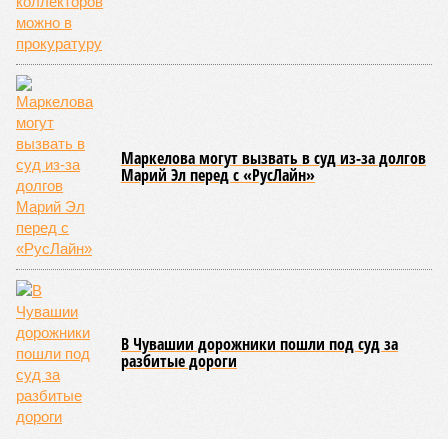
переживает этап активного возрождения, сохраняя при
этом неразрывную связь с многовековыми народными
традициями.
В настоящее время керешу демонстрирует рост
популярности. В 2024 году в столице республики, городе
Чебоксары, на базе спортивной школы № 11 состоялось
торжественное открытие Республиканского центра
единоборств «Керешу». площадка имеет все необходимые
условия для полноценной подготовки спортсменов
высокого класса.
В том же году был проведён первый официальный
чемпионат по керешу, участие в котором приняли
сильнейшие борцы со всех районов Чувашии; турнир
наглядно продемонстрировал динамичный и зрелищный
характер этого вида спорта.
Керешу включён в перечень приоритетных спортивных
дисциплин на территории Чувашской Республики. Кроме
того, данное единоборство уже имеет опыт выхода на
международную арену: оно входило в программу I и II