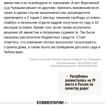
амнистию и их освободили от наказания. А вот Верховный
суд Чувашии решил по другому: признать виновными всех
троих в одном случае мошенничества: руководителя
приговорить к 2 годам 1 месяцу лишения свободы условно,
главбух и начальник отдела кадров получили по году и 10
месяцев условно. Кроме того, всем троим исключили
решение об амнистии и погашении судимости. Так были
наказаны расхитители бюджетных средств. Стоит
отметить, что компания «Алза» выполнлат госконтракты,
строила дома, а также была застройщиком детского сада в
Чебоксарах.
Отдел новостей «Нашей версии в Марий Эл, Чувашии»
Опубликовано:
09.03.2016 13:47
Отредактировано:
09.03.2016 14:03
Республика
разместилась на 79
месте в России по
качеству дорог
КОММЕНТАРИИ
0