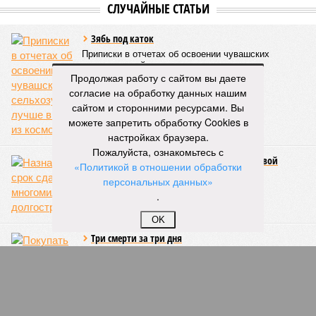
Всемирных игр национальных видов единоборств, которые
проводились в Чувашии, что говорит о расширении
географии интереса к этой борьбе за пределами региона.
Александра Иванова
Опубликовано:
22.07.2026 13:47
Продолжая работу с сайтом вы даете
Отредактировано:
22.07.2026 13:47
согласие на обработку данных нашим
сайтом и сторонними ресурсами. Вы
Республика
разместилась на 79
можете запретить обработку Cookies в
месте в России по
настройках браузера.
качеству дорог
Пожалуйста, ознакомьтесь с
«Политикой в отношении обработки
персональных данных»
КОММЕНТАРИИ
0
.
ПОСЛЕДНИЕ НОВОСТИ
OK
07/08
В Чебоксарах в ближайшие годы не будут
достраивать спуск к заливу
07/08
Два предприятия выплатили долги по зарплате
после вмешательства прокуратуры
06/08
Суд аннулировал ошибочно оформленные кредиты