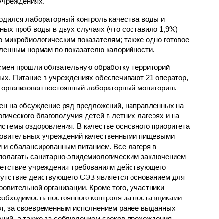
учреждениях.
одился лабораторный контроль качества воды и
нных проб воды в двух случаях (что составило 1,9%)
 микробиологическим показателям; также одно готовое
ленным нормам по показателю калорийности.
смен прошли обязательную обработку территорий
мых. Питание в учреждениях обеспечивают 21 оператор,
 организован постоянный лабораторный мониторинг.
ен на обсуждение ряд предложений, направленных на
ического благополучия детей в летних лагерях и на
стемы оздоровления. В качестве основного приоритета
ровительных учреждений качественными пищевыми
м и сбалансированным питанием. Все лагеря в
полагать санитарно-эпидемиологическим заключением
ветствие учреждения требованиям действующего
сутствие действующего СЭЗ является основанием для
овительной организации. Кроме того, участники
еобходимость постоянного контроля за поставщиками
ия, за своевременным исполнением ранее выданных
ний, а также за соблюдением сроков прохождения