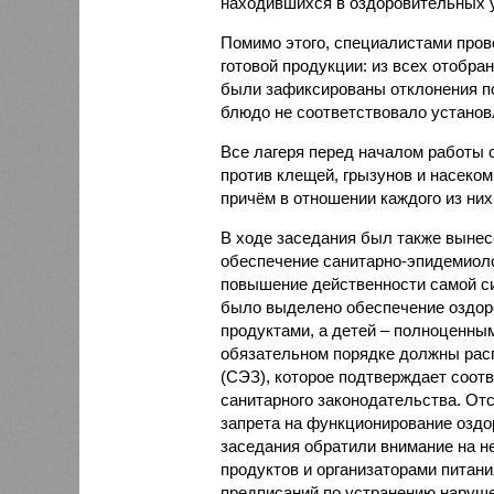
находившихся в оздоровительных 
Помимо этого, специалистами пров
готовой продукции: из всех отобра
были зафиксированы отклонения по
блюдо не соответствовало установ
Все лагеря перед началом работы 
против клещей, грызунов и насеко
причём в отношении каждого из них
В ходе заседания был также вынес
обеспечение санитарно-эпидемиолог
повышение действенности самой си
было выделено обеспечение оздо
продуктами, а детей – полноценны
обязательном порядке должны рас
(СЭЗ), которое подтверждает соот
санитарного законодательства. От
запрета на функционирование оздор
заседания обратили внимание на н
продуктов и организаторами питан
предписаний по устранению наруше