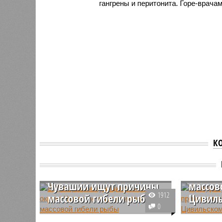
гангрены и перитонита. Горе-врачам
К
В Урмарском
Прокур
муниципальном округе
выясня
Чувашии ищут причины
массов
1912
массовой гибели рыбы
Цивил
0
В Урмарском муниципальном
В Чуваши