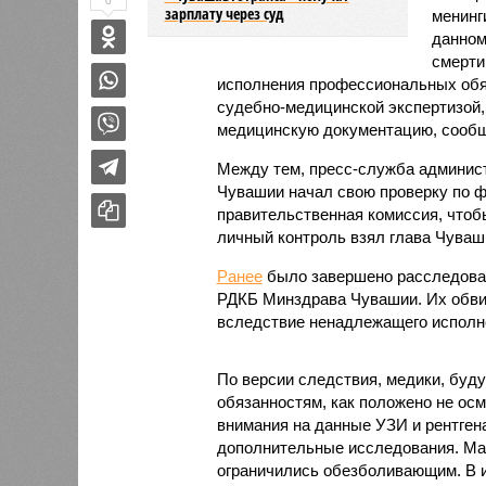
0
зарплату через суд
менинг
данном
смерти
исполнения профессиональных обя
судебно-медицинской экспертизой,
медицинскую документацию, сообщ
Между тем, пресс-служба админист
Чувашии начал свою проверку по ф
правительственная комиссия, чтоб
личный контроль взял глава Чуваш
Ранее
было завершено расследован
РДКБ Минздрава Чувашии. Их обви
вследствие ненадлежащего исполн
По версии следствия, медики, буду
обязанностям, как положено не осм
внимания на данные УЗИ и рентгена
дополнительные исследования. Мал
ограничились обезболивающим. В и