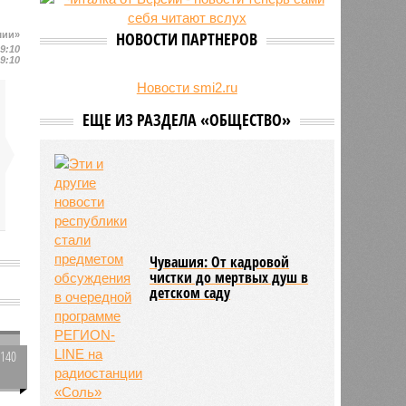
свыше 500 единиц оружия
НОВОСТИ ПАРТНЕРОВ
шии»
09:10
09:10
Новости smi2.ru
ЕЩЕ ИЗ РАЗДЕЛА «ОБЩЕСТВО»
Чувашия: От кадровой
чистки до мертвых душ в
и
детском саду
2140
0