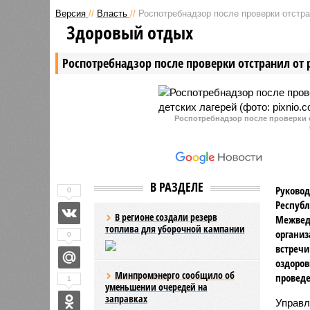
округе Чувашии зафиксирован
один слу
Версия
//
Власть
//
Роспотребнадзор после проверки отстра
факт массовой гибели рыбы. В
рыбы. На
Здоровый отдых
республиканском министерстве
произоше
природных ресурсов и экологии
Тюрары Ц
Роспотребнадзор после проверки отстранил от 
обещают выяснить причины ЧП в
муниципа
ближайшее время.
Роспотребнадзор после проверки о
В РАЗДЕЛЕ
Руковод
0
Республ
В регионе создали резерв
Межвед
топлива для уборочной кампании
организ
0
встречи
оздоров
Минпромэнерго сообщило об
проведе
1
уменьшении очередей на
заправках
Управл