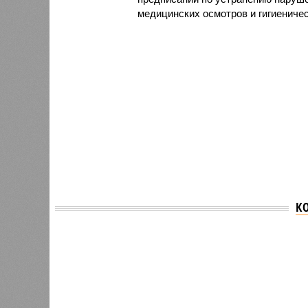
медицинских осмотров и гигиениче
К
Версия
//
Общество
//
В регионе учреждены удостоверения 
Заткнуть за пояс
В регионе учреждены удостоверения мастеров 