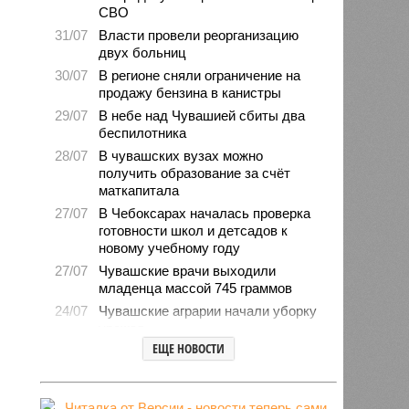
СВО
31/07
Власти провели реорганизацию
двух больниц
30/07
В регионе сняли ограничение на
продажу бензина в канистры
29/07
В небе над Чувашией сбиты два
беспилотника
28/07
В чувашских вузах можно
получить образование за счёт
маткапитала
27/07
В Чебоксарах началась проверка
готовности школ и детсадов к
новому учебному году
27/07
Чувашские врачи выходили
младенца массой 745 граммов
24/07
Чувашские аграрии начали уборку
урожая
ЕЩЕ НОВОСТИ
24/07
Минпромэнерго сообщило об
уменьшении очередей на
заправках
23/07
В Чувашии за 6 месяцев изъято