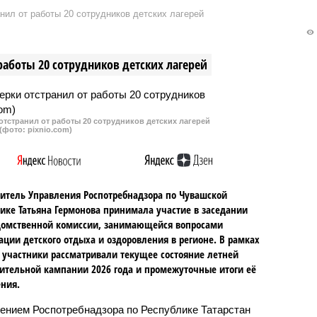
чай массовой гибели
эвакуировали пациентов и
нил от работы 20 сотрудников детских лагерей
 этот раз замор
персонал нескольких больниц.
л в водоеме деревни
Причиной экстренных
ивильского
мероприятий могли стать спам-
работы 20 сотрудников детских лагерей
льного округа.
сообщения о минировании
медучреждений.
тстранил от работы 20 сотрудников детских лагерей
(фото: pixnio.com)
итель Управления Роспотребнадзора по Чувашской
ике Татьяна Гермонова принимала участие в заседании
омственной комиссии, занимающейся вопросами
ации детского отдыха и оздоровления в регионе. В рамках
 участники рассматривали текущее состояние летней
ительной кампании 2026 года и промежуточные итоги её
ния.
ением Роспотребнадзора по Республике Татарстан