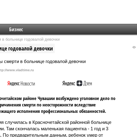
Бизнес
 в больнице годовалой девочки
ице годовалой девочки
ttp://www.vladtime.ru
очетайском районе Чувашии возбуждено уголовное дело по
ричинения смерти по неосторожности вследствие
ежащего исполнения профессиональных обязанностей.
ия случилась в Красночетайской районной больнице
и. Там скончалась маленькая пациентка - 1 год и 3
. По предварительным данным, ребенок умер от