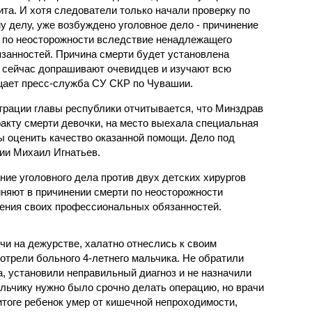
ита. И хотя следователи только начали проверку по
у делу, уже возбуждено уголовное дело - причинение
 по неосторожности вследствие ненадлежащего
занностей. Причина смерти будет установлена
 сейчас допрашивают очевидцев и изучают всю
ает пресс-служба СУ СКР по Чувашии.
рации главы республики отчитывается, что Минздрав
акту смерти девочки, на место выехала специальная
ы оценить качество оказанной помощи. Дело под
ии Михаил Игнатьев.
ие уголовного дела против двух детских хирургов
няют в причинении смерти по неосторожности
ения своих профессиональных обязанностей.
чи на дежурстве, халатно отнеслись к своим
отрели больного 4-летнего мальчика. Не обратили
, установили неправильный диагноз и не назначили
ьчику нужно было срочно делать операцию, но врачи
тоге ребенок умер от кишечной непроходимости,