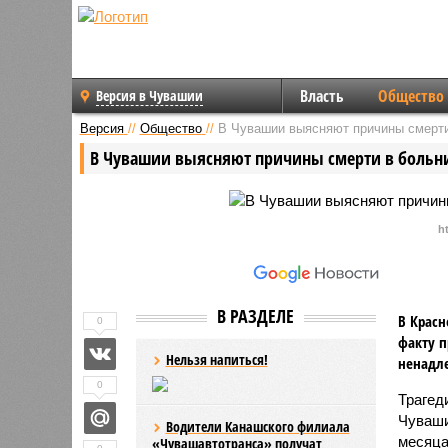
Власть
Общество
Версия в Чувашии
Версия
//
Общество
//
В Чувашии выясняют причины смерти
В Чувашии выясняют причины смерти в больн
h
В РАЗДЕЛЕ
В Красн
0
факту п
Нельзя напиться!
ненадл
0
Трагед
Чуваши
Водители Канашского филиала
месяца
«Чувашавтотранса» получат