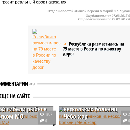
 грозит реальный срок наказания.
Отдел новостей «Нашей версии в Марий Эл, Чува
Опубликовано:
27.03.2017 
Отредактировано:
27.03.2017 
Республика разместилась на
79 месте в России по качеству
дорог
ОММЕНТАРИИ
0
атура Чувашии
В Чувашии эвакуировал
ЕЩЕ НА САЙТЕ
ет причины
пациентов и медиков из
ой гибели рыбы в
нескольких больниц
1987
ьском МО
Чебоксар
0
и зафиксирован еще
В городе Чебоксары в Чувашии