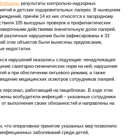
обобщены
результаты контрольно-надзорных
иятий в детских оздоровительных лагерях. В нынешнем
реждений, причём 14 из них относятся к загородному
ствили 105 выездных проверок и профилактических
проверочными действиями значительную долю лагерей.
ий различные нарушения были зафиксированы в 33
ий этих объектов были вынесены предписания,
е недостатки.
хся нарушений оказались следующие: ненадлежащее
ение санитарно-гигиенических норм на ней; нарушения
тей и при обеспечении питьевого режима; а также
ведение медицинских осмотров сотрудников лагерей.
 персонал, работающий на пищеблоках. В ходе этих
ужены возбудители инфекций – указанные сотрудники
от выполнения своих обязанностей и направлены на
, что оперативное принятие указанных мер позволило
 инфекционных заболеваний среди детей,