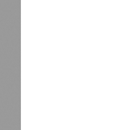
В регионе учреждены удостоверения
В РАЗДЕЛЕ
В Чуваш
0
направл
После вмешательства
национа
прокуратуры ветерану труда
0
пересчитали выплаты за 5 лет
Регион
дисцип
официа
0
Резервисты будут получать по
знаков
100 тысяч рублей за каждый
образц
сбитый беспилотник
субъек
удосто
международного класса по керешу,
Параллельно с этим разработана п
ступени от третьего юношеского ра