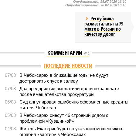
Опубликовано:
28.07.2026 16:10
Отредактировано:
28.07.2026 16:10
Республика
разместилась на 79
месте в России по
качеству дорог
КОММЕНТАРИИ
0
Версия
//
Общество
//
В регионе учреждены удостоверения мастеров
спорта по борьбе керешу
2141
Заткнуть за пояс
В регионе учреждены удостоверения мастеров спорта по
борьбе керешу
В регионе учреждены удостоверения мастеров спорта по борьбе керешу
(фото: wikimedia commons/Ilsurikat)