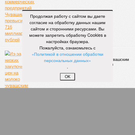
НОВОСТИ ПАРТНЕРОВ
Продолжая работу с сайтом вы даете
согласие на обработку данных нашим
сайтом и сторонними ресурсами. Вы
Новости smi2.ru
можете запретить обработку Cookies в
ЕЩЕ ИЗ РАЗДЕЛА «ВЛАСТЬ»
настройках браузера.
Пожалуйста, ознакомьтесь с
«Политикой в отношении обработки
персональных данных»
.
В Чувашии приняты новые меры
противодействия распространению
коронавируса
OK
В Чувашии начал действовать режим