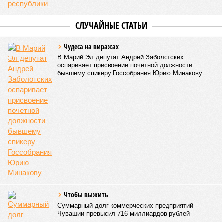
месте в России по
качеству дорог
КОММЕНТАРИИ
0
ПОСЛЕДНИЕ НОВОСТИ
07/08
В Чебоксарах в ближайшие годы не будут
достраивать спуск к заливу
07/08
Два предприятия выплатили долги по зарплате
после вмешательства прокуратуры
06/08
Суд аннулировал ошибочно оформленные кредиты
жителя Чебоксар
05/08
В Чебоксарах снесут 46 строений рядом с
проблемной «Кувшинкой»
04/08
Житель Екатеринбурга по указанию мошенников
ограбил квартиру в Чебоксарах
ЕЩЕ НОВОСТИ