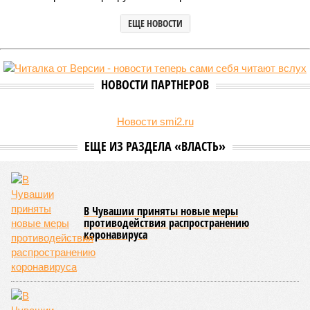
В Чувашской Республике последовательно реализуются меры,
направленные на повышение статуса и институциональное
развитие национальной борьбы на поясах керешу.
Региональные власти не ограничились
признанием
данной
дисциплины в качестве приоритетной, но также утвердили
официальную систему спортивных званий и
ведомственных знаков отличия, закрепив
соответствующие положения и образцы наградных
атрибутов на уровне правительства субъекта. Согласно
обнародованным материалам, введены удостоверения и
нагрудные знаки мастера спорта Чувашии международного
класса по керешу, а также мастера спорта Чувашии.
Параллельно с этим разработана полная разрядная сетка
по керешу, охватывающая все ступени от третьего
юношеского разряда до уровня кандидата в мастера
спорта. Такая структура призвана обеспечить системность
в подготовке юных атлетов и создать чёткие ориентиры