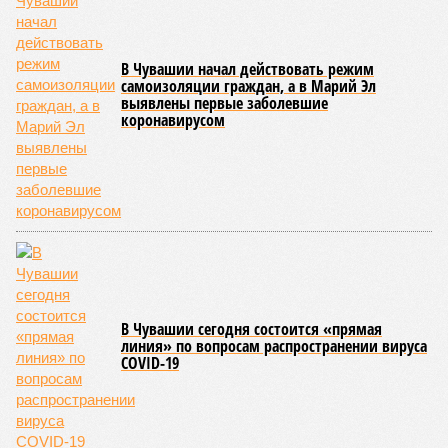
для последовательного повышения их квалификации.
Керешу представляет собой традиционное единоборство,
уходящее корнями в культуру чувашского народа. Схватка
проходит следующим образом: соперники располагаются
лицом друг к другу, при этом через пояс каждого из них
перекинуто специальное матерчатое полотенце;
удерживаясь за этот элемент экипировки, борцы вступают
в противоборство, основная задача которого заключается в
том, чтобы опрокинуть противника.
Современная версия чувашской национальной борьбы
была создана в 1990-х годах. С того периода дисциплина
переживает этап активного возрождения, сохраняя при
этом неразрывную связь с многовековыми народными
традициями.
В настоящее время керешу демонстрирует рост
популярности. В 2024 году в столице республики, городе
Чебоксары, на базе спортивной школы № 11 состоялось
торжественное открытие Республиканского центра