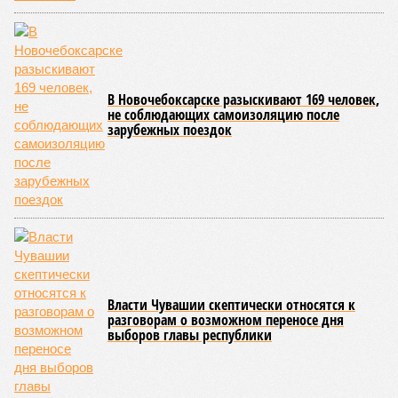
единоборств «Керешу». площадка имеет все необходимые
условия для полноценной подготовки спортсменов
высокого класса.
В том же году был проведён первый официальный
чемпионат по керешу, участие в котором приняли
сильнейшие борцы со всех районов Чувашии; турнир
наглядно продемонстрировал динамичный и зрелищный
характер этого вида спорта.
Керешу включён в перечень приоритетных спортивных
дисциплин на территории Чувашской Республики. Кроме
того, данное единоборство уже имеет опыт выхода на
международную арену: оно входило в программу I и II
Всемирных игр национальных видов единоборств, которые
проводились в Чувашии, что говорит о расширении
географии интереса к этой борьбе за пределами региона.
Александра Иванова
Опубликовано:
22.07.2026 13:47
Отредактировано:
22.07.2026 13:47
Республика
разместилась на 79