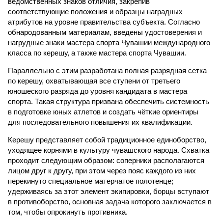
ведомственных знаков отличия, закрепив
соответствующие положения и образцы наградных
атрибутов на уровне правительства субъекта. Согласно
обнародованным материалам, введены удостоверения и
нагрудные знаки мастера спорта Чувашии международного
класса по керешу, а также мастера спорта Чувашии.
Параллельно с этим разработана полная разрядная сетка
по керешу, охватывающая все ступени от третьего
юношеского разряда до уровня кандидата в мастера
спорта. Такая структура призвана обеспечить системность
в подготовке юных атлетов и создать чёткие ориентиры
для последовательного повышения их квалификации.
Керешу представляет собой традиционное единоборство,
уходящее корнями в культуру чувашского народа. Схватка
проходит следующим образом: соперники располагаются
лицом друг к другу, при этом через пояс каждого из них
перекинуто специальное матерчатое полотенце;
удерживаясь за этот элемент экипировки, борцы вступают
в противоборство, основная задача которого заключается в
том, чтобы опрокинуть противника.