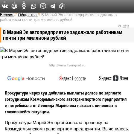
0
0
0
Версия в Чувашии
Версия
//
Общество
//
В Марий Эл автопредприятие задолжало
работникам почти три миллиона рублей
2614
В Марий Эл автопредприятие задолжало работникам
почти три миллиона рублей
http://www.tverigrad.ru
Прокуратура через суд добилась выплаты долгов по зарплате
сотрудникам Козмодемьянского автотранспортного предприятия
и потребовала от Леонида Маркелова наказать виновных в
сложившейся ситуации.
Прокуратура Марий Эл организовала проверку на
Козмодемьянском транспортном предприятии. Выяснилось,