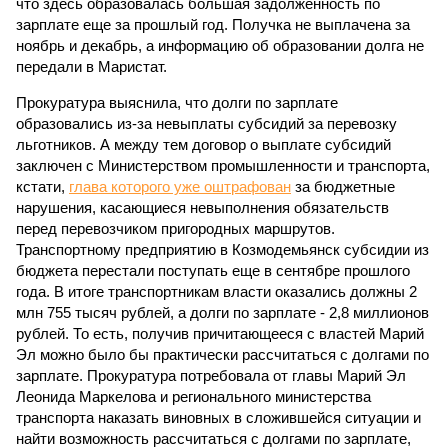
что здесь образовалась большая задолженность по
зарплате еще за прошлый год. Получка не выплачена за
ноябрь и декабрь, а информацию об образовании долга не
передали в Маристат.
Прокуратура выяснила, что долги по зарплате
образовались из-за невыплаты субсидий за перевозку
льготников. А между тем договор о выплате субсидий
заключен с Министерством промышленности и транспорта,
кстати,
глава которого уже оштрафован
за бюджетные
нарушения, касающиеся невыполнения обязательств
перед перевозчиком пригородных маршрутов.
Транспортному предприятию в Козмодемьянск субсидии из
бюджета перестали поступать еще в сентябре прошлого
года. В итоге транспортникам власти оказались должны 2
млн 755 тысяч рублей, а долги по зарплате - 2,8 миллионов
рублей. То есть, получив причитающееся с властей Марий
Эл можно было бы практически рассчитаться с долгами по
зарплате. Прокуратура потребовала от главы Марий Эл
Леонида Маркелова и регионального министерства
транспорта наказать виновных в сложившейся ситуации и
найти возможность рассчитаться с долгами по зарплате,