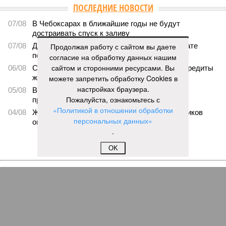
ПОСЛЕДНИЕ НОВОСТИ
07/08
В Чебоксарах в ближайшие годы не будут
достраивать спуск к заливу
07/08
Два предприятия выплатили долги по зарплате
Продолжая работу с сайтом вы даете
после вмешательства прокуратуры
согласие на обработку данных нашим
сайтом и сторонними ресурсами. Вы
06/08
Суд аннулировал ошибочно оформленные кредиты
жителя Чебоксар
можете запретить обработку Cookies в
настройках браузера.
05/08
В Чебоксарах снесут 46 строений рядом с
Пожалуйста, ознакомьтесь с
проблемной «Кувшинкой»
«Политикой в отношении обработки
04/08
Житель Екатеринбурга по указанию мошенников
персональных данных»
ограбил квартиру в Чебоксарах
.
ЕЩЕ НОВОСТИ
OK
НОВОСТИ ПАРТНЕРОВ
Новости smi2.ru