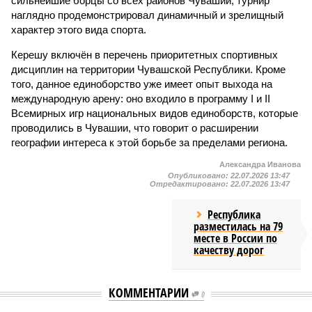
сильнейшие борцы со всех районов Чувашии; турнир
наглядно продемонстрировал динамичный и зрелищный
характер этого вида спорта.
Керешу включён в перечень приоритетных спортивных
дисциплин на территории Чувашской Республики. Кроме
того, данное единоборство уже имеет опыт выхода на
международную арену: оно входило в программу I и II
Всемирных игр национальных видов единоборств, которые
проводились в Чувашии, что говорит о расширении
географии интереса к этой борьбе за пределами региона.
Александра Иванова
Опубликовано:
22.07.2026 13:47
Отредактировано:
22.07.2026 13:47
Республика
разместилась на 79
месте в России по
качеству дорог
КОММЕНТАРИИ
0