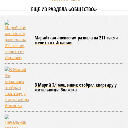
итоги её проведения.
Управлением Роспотребнадзора по Республике Татарстан
были обобщены
результаты контрольно-надзорных
мероприятий в детских оздоровительных лагерях. В
нынешнем сезоне функционирует 299 таких учреждений,
причём 14 из них относятся к загородному типу. Сотрудники
ведомства осуществили 105 выездных проверок и
профилактических визитов, что позволило охватить
проверочными действиями значительную долю лагерей. По
итогам проведённых мероприятий различные нарушения
были зафиксированы в 33 учреждениях. В адрес
администраций этих объектов были вынесены
предписания, обязывающие устранить выявленные
недостатки.
Среди наиболее часто встречающихся нарушений
оказались следующие: ненадлежащее содержание
территории и несоблюдение санитарно-гигиенических норм
на ней; нарушения в процессе организации питания детей и
при обеспечении питьевого режима; а также
несвоевременное или неполное проведение медицинских