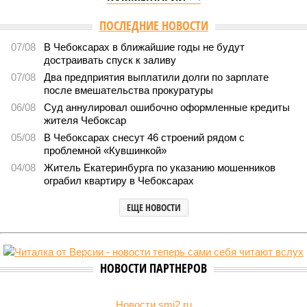
Версия
//
Власть
//
Роспотребнадзор после проверки отстранил от
работы 20 сотрудников детских лагерей
1774
Здоровый отдых
Роспотребнадзор после проверки отстранил от работы 20
сотрудников детских лагерей
Роспотребнадзор после проверки отстранил от работы 20 сотрудников
детских лагерей (фото: pixnio.com)
Руководитель Управления Роспотребнадзора по Чувашской
Республике Татьяна Гермонова принимала участие в заседании
Межведомственной комиссии, занимающейся вопросами
организации детского отдыха и оздоровления в регионе. В
рамках встречи участники рассматривали текущее состояние
летней оздоровительной кампании 2026 года и промежуточные