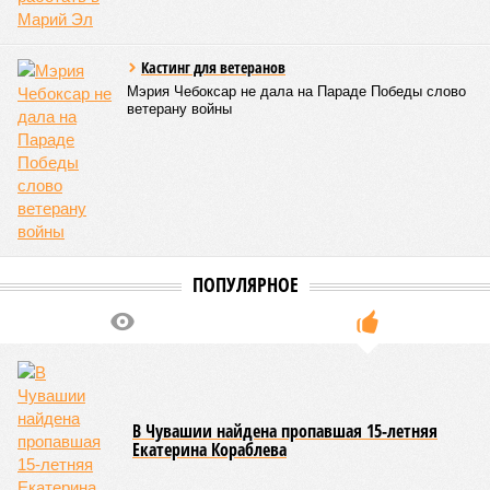
того, участники заседания обратили внимание на
необходимость постоянного контроля за поставщиками
продуктов и организаторами питания, за своевременным
исполнением ранее выданных предписаний по устранению
нарушений, а также за соблюдением сроков прохождения
медицинских осмотров и гигиенического обучения
персоналом.
Александра Иванова
Опубликовано:
28.07.2026 16:10
Отредактировано:
28.07.2026 16:10
Республика
разместилась на 79
месте в России по
качеству дорог
КОММЕНТАРИИ
0
Версия
//
Общество
//
В регионе учреждены удостоверения мастеров
спорта по борьбе керешу
2194