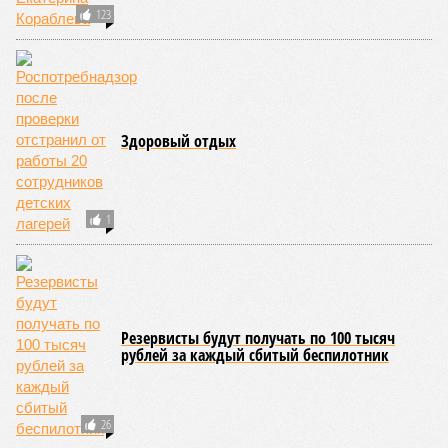
Заткнуть за пояс
В регионе учреждены удостоверения мастеров спорта по
борьбе керешу
В регионе учреждены удостоверения мастеров спорта по борьбе керешу
(фото: wikimedia commons/Ilsurikat)
В Чувашской Республике последовательно реализуются меры,
направленные на повышение статуса и институциональное
развитие национальной борьбы на поясах керешу.
Региональные власти не ограничились
признанием
данной
дисциплины в качестве приоритетной, но также утвердили
официальную систему спортивных званий и
ведомственных знаков отличия, закрепив
соответствующие положения и образцы наградных
атрибутов на уровне правительства субъекта. Согласно