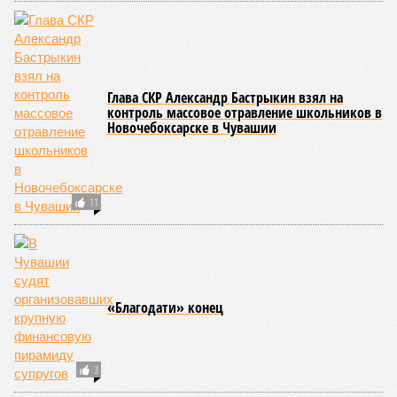
обнародованным материалам, введены удостоверения и
нагрудные знаки мастера спорта Чувашии международного
класса по керешу, а также мастера спорта Чувашии.
Параллельно с этим разработана полная разрядная сетка
по керешу, охватывающая все ступени от третьего
юношеского разряда до уровня кандидата в мастера
спорта. Такая структура призвана обеспечить системность
в подготовке юных атлетов и создать чёткие ориентиры
для последовательного повышения их квалификации.
Керешу представляет собой традиционное единоборство,
уходящее корнями в культуру чувашского народа. Схватка
проходит следующим образом: соперники располагаются
лицом друг к другу, при этом через пояс каждого из них
перекинуто специальное матерчатое полотенце;
удерживаясь за этот элемент экипировки, борцы вступают
в противоборство, основная задача которого заключается в
том, чтобы опрокинуть противника.
Современная версия чувашской национальной борьбы
была создана в 1990-х годах. С того периода дисциплина