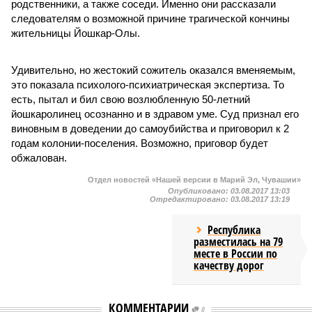
родственники, а также соседи. Именно они рассказали
следователям о возможной причине трагической кончины
жительницы Йошкар-Олы.
Удивительно, но жестокий сожитель оказался вменяемым,
это показала психолого-психиатрическая экспертиза. То
есть, пытал и бил свою возлюбленную 50-летний
йошкаролинец осознанно и в здравом уме. Суд признал его
виновным в доведении до самоубийства и приговорил к 2
годам колонии-поселения. Возможно, приговор будет
обжалован.
Отдел новостей «Нашей версии в Марий Эл, Чувашии»
Опубликовано:
03.08.2017 13:03
Отредактировано:
03.08.2017 13:19
Республика
разместилась на 79
месте в России по
качеству дорог
КОММЕНТАРИИ
0