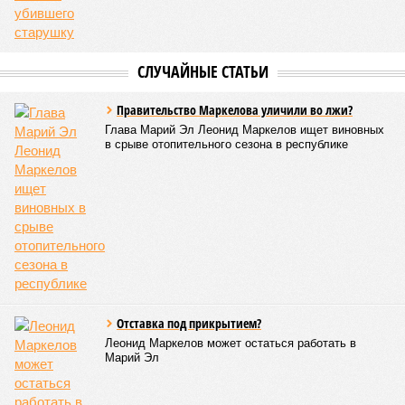
показателю калорийности.
Все лагеря перед началом работы смен прошли
обязательную обработку территорий против клещей,
грызунов и насекомых. Питание в учреждениях
обеспечивают 21 оператор, причём в отношении каждого из
них организован постоянный лабораторный мониторинг.
В ходе заседания был также вынесен на обсуждение ряд
предложений, направленных на обеспечение санитарно-
эпидемиологического благополучия детей в летних лагерях
и на повышение действенности самой системы
оздоровления. В качестве основного приоритета было
выделено обеспечение оздоровительных учреждений
качественными пищевыми продуктами, а детей –
полноценным и сбалансированным питанием. Все лагеря в
обязательном порядке должны располагать санитарно-
эпидемиологическим заключением (СЭЗ), которое
подтверждает соответствие учреждения требованиям
действующего санитарного законодательства. Отсутствие
действующего СЭЗ является основанием для запрета на
функционирование оздоровительной организации. Кроме