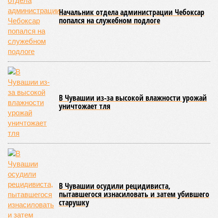
осмотров сотрудников лагерей.
Особый контроль был направлен на персонал,
работающий на пищеблоках. В ходе этих проверок у 20
человек были обнаружены возбудители инфекций –
указанные сотрудники были незамедлительно отстранены
от выполнения своих обязанностей и направлены на
лечение.
Представители ведомства отметили, что оперативное
принятие указанных мер позволило избежать
возникновения массовых инфекционных заболеваний
среди детей, находившихся в оздоровительных
учреждениях.
Помимо этого, специалистами проводился лабораторный
контроль качества воды и готовой продукции: из всех
отобранных проб воды в двух случаях (что составило
1,9%) были зафиксированы отклонения по
микробиологическим показателям; также одно готовое
блюдо не соответствовало установленным нормам по