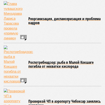
переживает этап активного возрождения, сохраняя при
этом неразрывную связь с многовековыми народными
традициями.
В настоящее время керешу демонстрирует рост
популярности. В 2024 году в столице республики, городе
Чебоксары, на базе спортивной школы № 11 состоялось
торжественное открытие Республиканского центра
единоборств «Керешу». площадка имеет все необходимые
условия для полноценной подготовки спортсменов
высокого класса.
В том же году был проведён первый официальный
чемпионат по керешу, участие в котором приняли
сильнейшие борцы со всех районов Чувашии; турнир
наглядно продемонстрировал динамичный и зрелищный
характер этого вида спорта.
Керешу включён в перечень приоритетных спортивных
дисциплин на территории Чувашской Республики. Кроме
того, данное единоборство уже имеет опыт выхода на
международную арену: оно входило в программу I и II