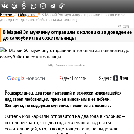
0
0
0
Версия в Чувашии
Версия
//
Общество
//
В Марий Эл мужчину отправили в колонию за
доведение до самоубийства сожительницы
2582
В Марий Эл мужчину отправили в колонию за доведение
до самоубийства сожительницы
http://www.dvnovosti.ru
Йошкаролинец, два года пытавший и всячески издевавшийся
над своей любовницей, признан виновным в ее гибели.
Женщина, не выдержав мучений, покончила с жизнью.
Житель Йошкар-Олы отправится на два года в колонию –
поселение за то, что два года издевался над своей
сожительницей, что, в конце концов, она, не выдержав