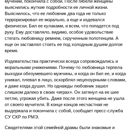
мучений, покончила с собой. После гибели женщины
выяснились жуткие подробности ее личной жизни.
Выяснилось, что ее любовник два года не только
терроризировал ее морально, а еще и издевался
физически. Бил ее кулаками, и всем, что попадется под
руку. Ему доставляло, видимо, особое удовольствие
стегать любовницу ремнем, скрученным полотенцем. А
еще он заставлял стоять ее под холодным душем долгое
время.
Издевательства практически всегда сопровождались и
моральными унижениями. Почему-то любовница терпела
выходки обезумевшего мужчины, и когда он бил ее, и когда
унижал, плевал в лицо, оскорблял нецензурными словами,
и даже когда душил. Но однажды любовник зашел
слишком далеко в своих «играх». Он затянул на ее шее
петлю, угрожая убить. Даже после этого женщина не ушла
от своего мучителя. В конце концов несчастная не
выдержала и покончила с собой, сообщает пресс-служба
СУ СКР по РМЭ.
Свидетелями этой семейной драмы были знакомые и