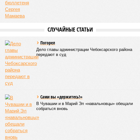
дисциплин на территории Чувашской Республики. Кроме
того, данное единоборство уже имеет опыт выхода на
международную арену: оно входило в программу I и II
Всемирных игр национальных видов единоборств, которые
проводились в Чувашии, что говорит о расширении
географии интереса к этой борьбе за пределами региона.
Александра Иванова
Опубликовано:
22.07.2026 13:47
Отредактировано:
22.07.2026 13:47
Республика
разместилась на 79
месте в России по
качеству дорог
КОММЕНТАРИИ
0
Версия
//
Власть
//
Роспотребнадзор после проверки отстранил от
работы 20 сотрудников детских лагерей
1680
Здоровый отдых