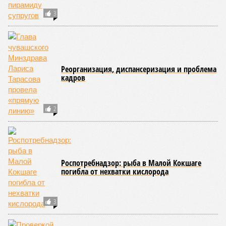
Помимо этого, специалистами проводился лабораторный
контроль качества воды и готовой продукции: из всех
отобранных проб воды в двух случаях (что составило
1,9%) были зафиксированы отклонения по
микробиологическим показателям; также одно готовое
блюдо не соответствовало установленным нормам по
показателю калорийности.
Все лагеря перед началом работы смен прошли
обязательную обработку территорий против клещей,
грызунов и насекомых. Питание в учреждениях
обеспечивают 21 оператор, причём в отношении каждого из
них организован постоянный лабораторный мониторинг.
В ходе заседания был также вынесен на обсуждение ряд
предложений, направленных на обеспечение санитарно-
эпидемиологического благополучия детей в летних лагерях
и на повышение действенности самой системы
оздоровления. В качестве основного приоритета было
выделено обеспечение оздоровительных учреждений
качественными пищевыми продуктами, а детей –