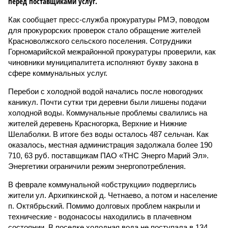
перед поставщиками услуг.
Как сообщает пресс-служба прокуратуры РМЭ, поводом
для прокурорских проверок стало обращение жителей
Красноволжского сельского поселения. Сотрудники
Горномарийской межрайонной прокуратуры проверили, как
чиновники муниципалитета исполняют букву закона в
сфере коммунальных услуг.
Перебои с холодной водой начались после новогодних
каникул. Почти сутки три деревни были лишены подачи
холодной воды. Коммунальные проблемы свалились на
жителей деревень Красногорка, Верхние и Нижние
Шелаболки. В итоге без воды осталось 487 сельчан. Как
оказалось, местная администрация задолжала более 190
710, 63 руб. поставщикам ПАО «ТНС Энерго Марий Эл».
Энергетики ограничили режим энергопотребления.
В феврале коммунальной «обструкции» подверглись
жители ул. Архипкинской д. Четнаево, а потом и население
п. Октябрьский. Помимо долговых проблем накрыли и
технические - водонасосы находились в плачевном
состоянии. В поселке холодная вода не поступала в 134