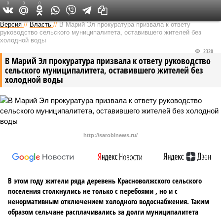
0
0
0
Версия в Чувашии
Версия
//
Власть
//
В Марий Эл прокуратура призвала к ответу
руководство сельского муниципалитета, оставившего жителей без
холодной воды
2320
В Марий Эл прокуратура призвала к ответу руководство
сельского муниципалитета, оставившего жителей без
холодной воды
http://saroblnews.ru/
В этом году жители ряда деревень Красноволжского сельского
поселения столкнулись не только с перебоями , но и с
ненормативным отключением холодного водоснабжения. Таким
образом сельчане расплачивались за долги муниципалитета