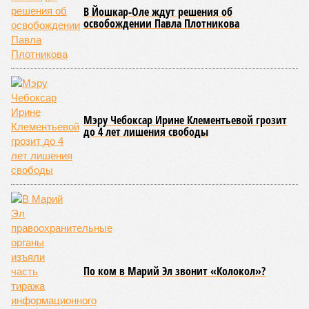
Современная версия чувашской национальной борьбы
была создана в 1990-х годах. С того периода дисциплина
переживает этап активного возрождения, сохраняя при
этом неразрывную связь с многовековыми народными
традициями.
В настоящее время керешу демонстрирует рост
популярности. В 2024 году в столице республики, городе
Чебоксары, на базе спортивной школы № 11 состоялось
торжественное открытие Республиканского центра
единоборств «Керешу». площадка имеет все необходимые
условия для полноценной подготовки спортсменов
высокого класса.
В том же году был проведён первый официальный
чемпионат по керешу, участие в котором приняли
сильнейшие борцы со всех районов Чувашии; турнир
наглядно продемонстрировал динамичный и зрелищный
характер этого вида спорта.
Керешу включён в перечень приоритетных спортивных