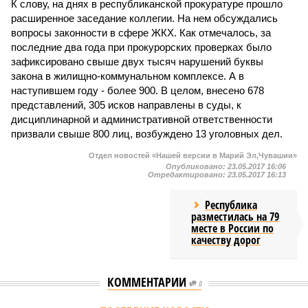
К слову, на днях в республиканской прокуратуре прошло
расширенное заседание коллегии. На нем обсуждались
вопросы законности в сфере ЖКХ. Как отмечалось, за
последние два года при прокурорских проверках было
зафиксировано свыше двух тысяч нарушений буквы
закона в жилищно-коммунальном комплексе. А в
наступившем году - более 900. В целом, внесено 678
представлений, 305 исков направлены в суды, к
дисциплинарной и административной ответственности
призвали свыше 800 лиц, возбуждено 13 уголовных дел.
Отдел новостей «Нашей версии в Марий Эл,Чувашии»
Опубликовано:
23.05.2017 16:06
Отредактировано:
23.05.2017 16:13
Республика
разместилась на 79
месте в России по
качеству дорог
КОММЕНТАРИИ
0