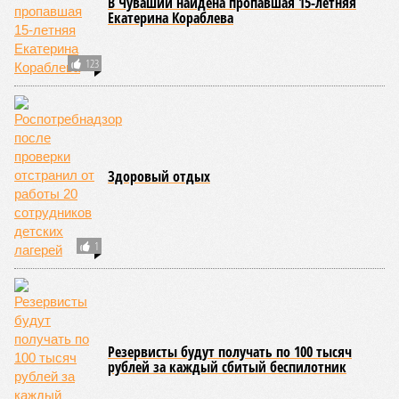
Руководитель Управления Роспотребнадзора по Чувашской
Республике Татьяна Гермонова принимала участие в заседании
Межведомственной комиссии, занимающейся вопросами
организации детского отдыха и оздоровления в регионе. В
рамках встречи участники рассматривали текущее состояние
летней оздоровительной кампании 2026 года и промежуточные
итоги её проведения.
Управлением Роспотребнадзора по Республике Татарстан
были обобщены
результаты контрольно-надзорных
мероприятий в детских оздоровительных лагерях. В
нынешнем сезоне функционирует 299 таких учреждений,
причём 14 из них относятся к загородному типу. Сотрудники
ведомства осуществили 105 выездных проверок и
профилактических визитов, что позволило охватить
проверочными действиями значительную долю лагерей. По
итогам проведённых мероприятий различные нарушения
были зафиксированы в 33 учреждениях. В адрес
администраций этих объектов были вынесены
предписания, обязывающие устранить выявленные