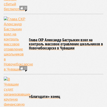
недостатки.
Среди наиболее часто встречающихся нарушений
оказались следующие: ненадлежащее содержание
территории и несоблюдение санитарно-гигиенических норм
на ней; нарушения в процессе организации питания детей и
при обеспечении питьевого режима; а также
несвоевременное или неполное проведение медицинских
осмотров сотрудников лагерей.
Особый контроль был направлен на персонал,
работающий на пищеблоках. В ходе этих проверок у 20
человек были обнаружены возбудители инфекций –
указанные сотрудники были незамедлительно отстранены
от выполнения своих обязанностей и направлены на
лечение.
Представители ведомства отметили, что оперативное
принятие указанных мер позволило избежать
возникновения массовых инфекционных заболеваний
среди детей, находившихся в оздоровительных
учреждениях.