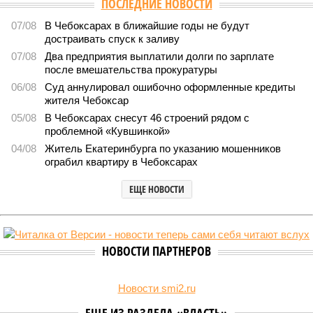
Версия
//
Общество
//
В регионе учреждены удостоверения мастеров
спорта по борьбе керешу
2127
Заткнуть за пояс
В регионе учреждены удостоверения мастеров спорта по
борьбе керешу
В регионе учреждены удостоверения мастеров спорта по борьбе керешу
(фото: wikimedia commons/Ilsurikat)
В Чувашской Республике последовательно реализуются меры,
направленные на повышение статуса и институциональное
развитие национальной борьбы на поясах керешу.
Региональные власти не ограничились
признанием
данной
дисциплины в качестве приоритетной, но также утвердили
официальную систему спортивных званий и
ведомственных знаков отличия, закрепив