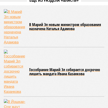
соответствующие положения и образцы наградных
атрибутов на уровне правительства субъекта. Согласно
обнародованным материалам, введены удостоверения и
нагрудные знаки мастера спорта Чувашии международного
класса по керешу, а также мастера спорта Чувашии.
Параллельно с этим разработана полная разрядная сетка
по керешу, охватывающая все ступени от третьего
юношеского разряда до уровня кандидата в мастера
спорта. Такая структура призвана обеспечить системность
в подготовке юных атлетов и создать чёткие ориентиры
для последовательного повышения их квалификации.
Керешу представляет собой традиционное единоборство,
уходящее корнями в культуру чувашского народа. Схватка
проходит следующим образом: соперники располагаются
лицом друг к другу, при этом через пояс каждого из них
перекинуто специальное матерчатое полотенце;
удерживаясь за этот элемент экипировки, борцы вступают
в противоборство, основная задача которого заключается в
том, чтобы опрокинуть противника.