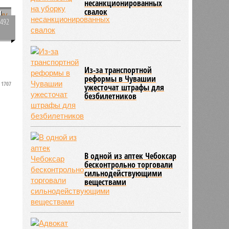
несанкционированных
д
свалок
3492
0
е
Из-за транспортной
реформы в Чувашии
1707
ужесточат штрафы для
безбилетников
В одной из аптек Чебоксар
бесконтрольно торговали
сильнодействующими
веществами