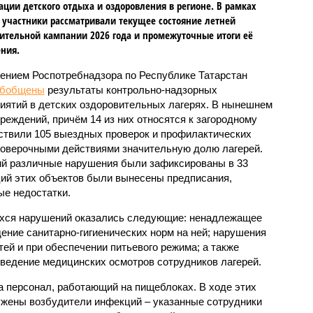
ации детского отдыха и оздоровления в регионе. В рамках
 участники рассматривали текущее состояние летней
ительной кампании 2026 года и промежуточные итоги её
ния.
ением Роспотребнадзора по Республике Татарстан
обобщены
результаты контрольно-надзорных
иятий в детских оздоровительных лагерях. В нынешнем
реждений, причём 14 из них относятся к загородному
ствили 105 выездных проверок и профилактических
проверочными действиями значительную долю лагерей.
ий различные нарушения были зафиксированы в 33
ий этих объектов были вынесены предписания,
е недостатки.
хся нарушений оказались следующие: ненадлежащее
ение санитарно-гигиенических норм на ней; нарушения
тей и при обеспечении питьевого режима; а также
ведение медицинских осмотров сотрудников лагерей.
 персонал, работающий на пищеблоках. В ходе этих
ужены возбудители инфекций – указанные сотрудники