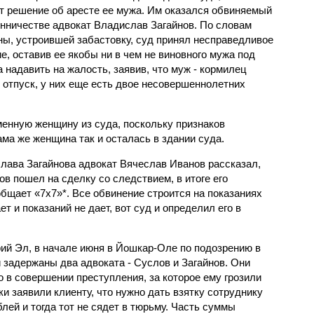
т решение об аресте ее мужа. Им оказался обвиняемый
нничестве адвокат Владислав Загайнов. По словам
ы, устроившей забастовку, суд принял несправедливое
е, оставив ее якобы ни в чем не виновного мужа под
 надавить на жалость, заявив, что муж - кормилец
 отпуск, у них еще есть двое несовершеннолетних
енную женщину из суда, поскольку признаков
ма же женщина так и осталась в здании суда.
ава Загайнова адвокат Вячеслав Иванов рассказал,
в пошел на сделку со следствием, в итоге его
бщает «7х7»*. Все обвинение строится на показаниях
ет и показаний не дает, вот суд и определил его в
й Эл, в начале июня в Йошкар-Оле по подозрению в
задержаны два адвоката - Суслов и Загайнов. Они
 в совершении преступления, за которое ему грозили
 заявили клиенту, что нужно дать взятку сотруднику
лей и тогда тот не сядет в тюрьму. Часть суммы