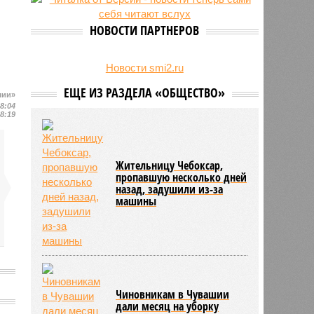
24/07
Чувашские аграрии начали уборку
урожая
НОВОСТИ ПАРТНЕРОВ
Новости smi2.ru
ЕЩЕ ИЗ РАЗДЕЛА «ОБЩЕСТВО»
шии»
18:04
18:19
Жительницу Чебоксар,
пропавшую несколько дней
назад, задушили из-за
машины
Чиновникам в Чувашии
дали месяц на уборку
в