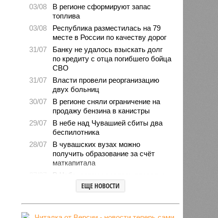
03/08
В регионе сформируют запас
топлива
03/08
Республика разместилась на 79
месте в России по качеству дорог
31/07
Банку не удалось взыскать долг
по кредиту с отца погибшего бойца
СВО
31/07
Власти провели реорганизацию
двух больниц
30/07
В регионе сняли ограничение на
продажу бензина в канистры
29/07
В небе над Чувашией сбиты два
беспилотника
28/07
В чувашских вузах можно
получить образование за счёт
маткапитала
27/07
В Чебоксарах началась проверка
готовности школ и детсадов к
ЕЩЕ НОВОСТИ
новому учебному году
27/07
Чувашские врачи выходили
младенца массой 745 граммов