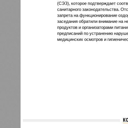
(СЭЗ), которое подтверждает соот
санитарного законодательства. От
запрета на функционирование оздор
заседания обратили внимание на н
продуктов и организаторами питан
предписаний по устранению наруше
медицинских осмотров и гигиениче
К