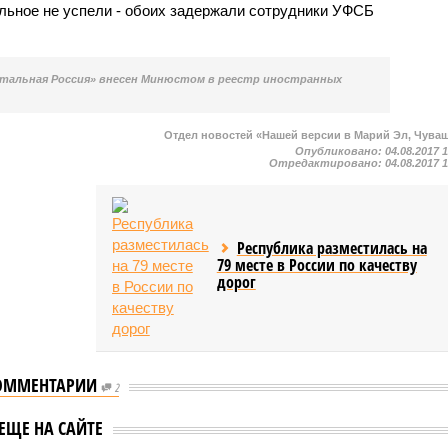
альное не успели - обоих задержали сотрудники УФСБ
тальная Россия» внесен Минюстом в реестр иностранных
Отдел новостей «Нашей версии в Марий Эл, Чува
Опубликовано:
04.08.2017 
Отредактировано:
04.08.2017 
Республика разместилась на
79 месте в России по качеству
дорог
ОММЕНТАРИИ
2
й Эл обвиняемая
В Марий Эл будут судить
ЕЩЕ НА САЙТЕ
ремизме
мужчину, обвиняемого 