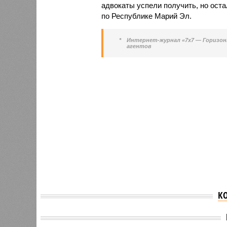
адвокаты успели получить, но ост
по Республике Марий Эл.
*
Интернет-журнал «7х7 — Горизон
агентов
К
В Марий Эл взят под
домашний арест
В Мари
сотрудник Росреестра,
в экст