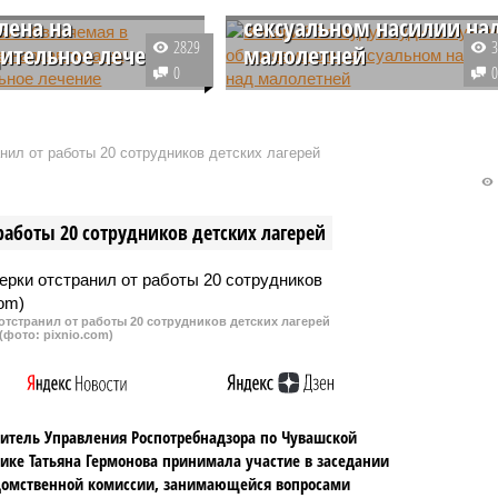
лена на
сексуальном насилии на
2829
ительное лечение
малолетней
0
Эл суд признал
Пенсионер из Марий Эл дважды
мой и отправил на
удовлетворял свои сексуальны
ельное лечение
потребности при помощи 11-
нил от работы 20 сотрудников детских лагерей
цу республики, которая
летней внучки своей
а захватить здания
сожительницы. Ему грозит
государственной власти
реальный срок лишения
работы 20 сотрудников детских лагерей
а также к применению
свободы.
по отношению к
анителям и
ителям одной из
тстранил от работы 20 сотрудников детских лагерей
ьностей.
(фото: pixnio.com)
итель Управления Роспотребнадзора по Чувашской
ике Татьяна Гермонова принимала участие в заседании
омственной комиссии, занимающейся вопросами