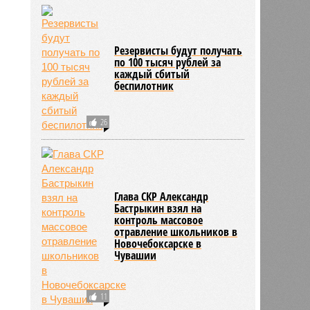
2146
Резервисты будут получать
по 100 тысяч рублей за
каждый сбитый
беспилотник
26
Глава СКР Александр
Бастрыкин взял на
контроль массовое
отравление школьников в
Новочебоксарске в
Чувашии
11