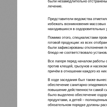
были незамедлительно отстранены 
лечение.
Представители ведомства отметили
избежать возникновения массовых
находившихся в оздоровительных 
Помимо этого, специалистами пров
готовой продукции: из всех отобра
были зафиксированы отклонения по
блюдо не соответствовало установ
Все лагеря перед началом работы 
против клещей, грызунов и насеко
причём в отношении каждого из них
В ходе заседания был также вынес
обеспечение санитарно-эпидемиолог
повышение действенности самой си
было выделено обеспечение оздо
продуктами, а детей – полноценны
обязательном порядке должны рас