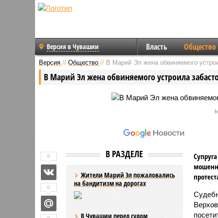
Власть
Общество
Версия в Чувашии
Версия
//
Общество
//
В Марий Эл жена обвиняемого устрои
В Марий Эл жена обвиняемого устроила забасто
h
В РАЗДЕЛЕ
Супруга
0
мошенни
Жители Марий Эл пожаловались
протест
на бандитизм на дорогах
0
Судебн
Верхов
посети
В Чувашии перед судом