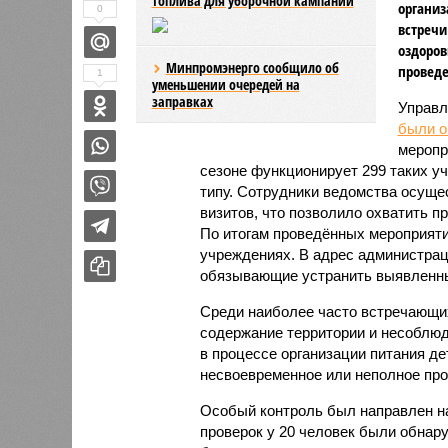
топлива для уборочной кампании
организ
0
встречи
оздоров
Минпромэнерго сообщило об
проведе
1
уменьшении очередей на
заправках
Управл
были 
меропр
сезоне функционирует 299 таких уч
типу. Сотрудники ведомства осуще
визитов, что позволило охватить 
По итогам проведённых мероприят
учреждениях. В адрес администрац
обязывающие устранить выявленны
Среди наиболее часто встречающи
содержание территории и несоблюд
в процессе организации питания де
несвоевременное или неполное про
Особый контроль был направлен на
проверок у 20 человек были обнар