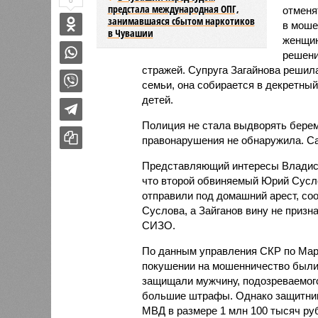
0
предстала международная ОПГ,
отменя
занимавшаяся сбытом наркотиков
в моше
в Чувашии
женщин
решени
стражей. Супруга Загайнова решила
семьи, она собирается в декретный
детей.
Полиция не стала выдворять берем
правонарушения не обнаружила. Са
Представляющий интересы Владисл
что второй обвиняемый Юрий Сусло
отправили под домашний арест, соо
Суслова, а Зайганов вину не призна
СИЗО.
По данным управления СКР по Мари
покушении на мошенничество были 
защищали мужчину, подозреваемого
большие штрафы. Однако защитники
МВД в размере 1 млн 100 тысяч руб