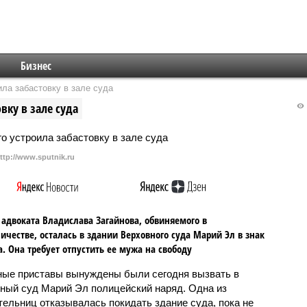
Бизнес
ла забастовку в зале суда
вку в зале суда
ttp://www.sputnik.ru
 адвоката Владислава Загайнова, обвиняемого в
честве, осталась в здании Верховного суда Марий Эл в знак
а. Она требует отпустить ее мужа на свободу
ые приставы вынуждены были сегодня вызвать в
ный суд Марий Эл полицейский наряд. Одна из
тельниц отказывалась покидать здание суда, пока не