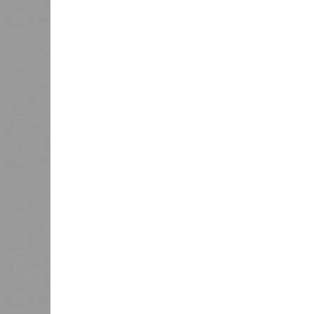
Версия
//
Общество
//
В регионе учреждены удостоверения 
Заткнуть за пояс
В регионе учреждены удостоверения мастеров 
В регионе учреждены удостоверения
В РАЗДЕЛЕ
В Чуваш
0
направл
После вмешательства
национа
прокуратуры ветерану труда
0
пересчитали выплаты за 5 лет
Регион
дисцип
официа
0
Резервисты будут получать по
знаков
100 тысяч рублей за каждый
образц
сбитый беспилотник