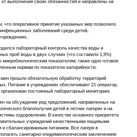
от выполнения своих обязанностей и направлены на
, что оперативное принятие указанных мер позволило
 инфекционных заболеваний среди детей,
учреждениях.
одился лабораторный контроль качества воды и
нных проб воды в двух случаях (что составило 1,9%)
 микробиологическим показателям; также одно готовое
ленным нормам по показателю калорийности.
смен прошли обязательную обработку территорий
мых. Питание в учреждениях обеспечивают 21 оператор,
 организован постоянный лабораторный мониторинг.
ен на обсуждение ряд предложений, направленных на
ического благополучия детей в летних лагерях и на
стемы оздоровления. В качестве основного приоритета
ровительных учреждений качественными пищевыми
м и сбалансированным питанием. Все лагеря в
полагать санитарно-эпидемиологическим заключением