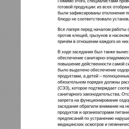
Помимо этого, специалистами пров
готовой продукции: из всех отобра
были зафиксированы отклонения по
блюдо не соответствовало установ
Все лагеря перед началом работы 
против клещей, грызунов и насеко
причём в отношении каждого из них
В ходе заседания был также вынес
обеспечение санитарно-эпидемиолог
повышение действенности самой си
было выделено обеспечение оздо
продуктами, а детей – полноценны
обязательном порядке должны рас
(СЭЗ), которое подтверждает соот
санитарного законодательства. От
запрета на функционирование оздор
заседания обратили внимание на н
продуктов и организаторами питан
предписаний по устранению наруше
медицинских осмотров и гигиениче