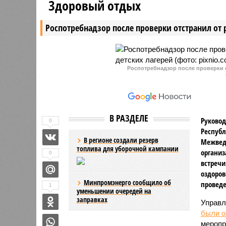
Здоровый отдых
и заключили с ним
адресную
государственный контракт.
программ
Роспотребнадзор после проверки отстранил от 
Роспотребнадзор после проверки о
В РАЗДЕЛЕ
Руковод
0
Республ
В регионе создали резерв
Межвед
топлива для уборочной кампании
организ
0
встречи
оздоров
Минпромэнерго сообщило об
проведе
1
уменьшении очередей на
заправках
Управл
были 
меропр