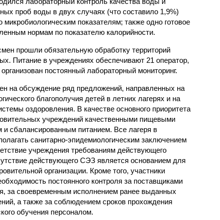
одился лабораторный контроль качества воды и
нных проб воды в двух случаях (что составило 1,9%)
 микробиологическим показателям; также одно готовое
ленным нормам по показателю калорийности.
смен прошли обязательную обработку территорий
мых. Питание в учреждениях обеспечивают 21 оператор,
 организован постоянный лабораторный мониторинг.
ен на обсуждение ряд предложений, направленных на
ического благополучия детей в летних лагерях и на
стемы оздоровления. В качестве основного приоритета
ровительных учреждений качественными пищевыми
м и сбалансированным питанием. Все лагеря в
полагать санитарно-эпидемиологическим заключением
ветствие учреждения требованиям действующего
сутствие действующего СЭЗ является основанием для
овительной организации. Кроме того, участники
еобходимость постоянного контроля за поставщиками
ия, за своевременным исполнением ранее выданных
ний, а также за соблюдением сроков прохождения
ского обучения персоналом.