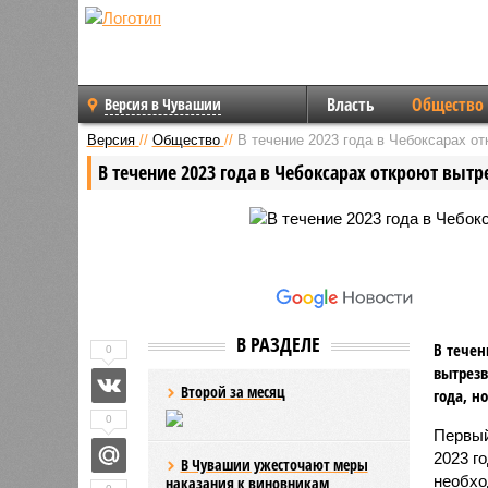
Власть
Общество
Версия в Чувашии
Версия
//
Общество
//
В течение 2023 года в Чебоксарах о
В течение 2023 года в Чебоксарах откроют вытр
В РАЗДЕЛЕ
В течен
0
вытрезв
Второй за месяц
года, н
0
Первый
2023 г
В Чувашии ужесточают меры
необхо
наказания к виновникам