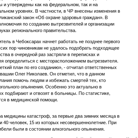
ы и утверждены как на федеральном, так и на
альном уровнях. В частности, в ЧР внесены изменения в
ликанский закон «Об охране здоровья граждан». В
полномочия по созданию вытрезвителей и организации
уках регионального правительства.
тель в Чебоксарах начнет работать не позднее первого
о сих пор чиновникам не удалось подобрать подходящее
тва в очередной раз застряли в переписках и
ля определиться с месторасположением вытрезвителя.
ткий план по его созданию», - отчитал ответственных
увашии Олег Николаев. Он отметил, что в данном
лания помочь людям и избежать смертей тех, кто
огольного опьянения. Особенно это актуально в
х подбирают и отвозят в больницы. По статистике,
тся в медицинской помощи.
а медицины катастроф, за первые два зимних месяца в
 40 человек, 15 из которых несовершеннолетние. При
гибели были в состоянии алкогольного опьянения.