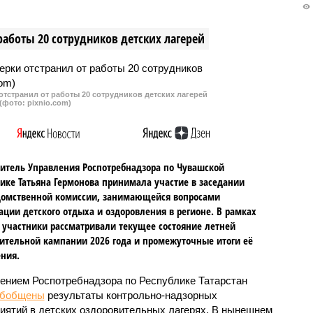
 инвестиционную
Приволжского федерального
у на текущий год.
округа по итогам 2023 года. Он
работы 20 сотрудников детских лагерей
занял третье место.
тстранил от работы 20 сотрудников детских лагерей
(фото: pixnio.com)
итель Управления Роспотребнадзора по Чувашской
ике Татьяна Гермонова принимала участие в заседании
омственной комиссии, занимающейся вопросами
ации детского отдыха и оздоровления в регионе. В рамках
 участники рассматривали текущее состояние летней
ительной кампании 2026 года и промежуточные итоги её
ния.
ением Роспотребнадзора по Республике Татарстан
обобщены
результаты контрольно-надзорных
иятий в детских оздоровительных лагерях. В нынешнем