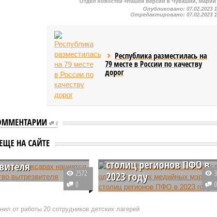
Отдел новостей «Нашей версии в Чувашии, Марий
Опубликовано:
07.02.2023 
Отредактировано:
07.02.2023 
Республика разместилась на
79 месте в России по качеству
дорог
ОММЕНТАРИИ
0
Глава Чебоксар Денис
Спирин стал одним из
году в Чебоксарах
ЕЩЕ НА САЙТЕ
самых медийных мэров
ся строительство
столиц регионов ПФО в
вителя
2572
2023 году
тель в городе
0
ы в Чувашии начнут
Глава города Чебоксары Денис
 2024 году. Объект
Спирин вошел в тройку самых
нил от работы 20 сотрудников детских лагерей
 в республиканскую
медийных мэров столиц