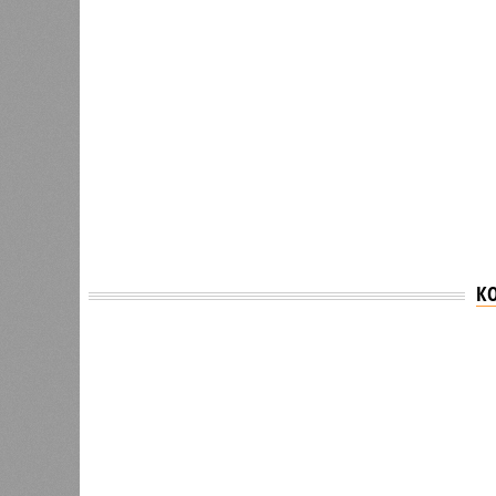
К
Версия
//
Общество
//
В регионе учреждены удостоверения 
Заткнуть за пояс
В регионе учреждены удостоверения мастеров 