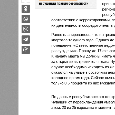
0
нарушений правил безопасности
принят
регион
респуб
соответствии с корректировками, 
их деятельности сосредоточены в р
Ранее планировалось, что вытрезви
квартала текущего года. Однако д
помещение. «Ответственные ведомс
рассуждениях. Прошу до 17 февра
К началу марта мы должны иметь че
за открытие вытрезвителя глава Ч
случае необходимо исходить из же
оказался на улице в состоянии алк
холодное время года. Сейчас пьяны
только 0,5 процента из них нуждаю
По данным республиканского центр
Чувашии от переохлаждения умерли
этом, 20 из 25 взрослых в момент 