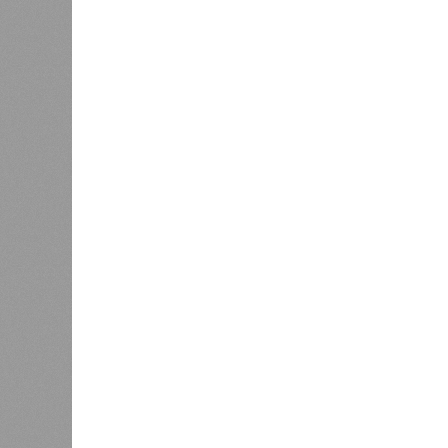
В регионе учреждены удостоверения
В РАЗДЕЛЕ
В Чуваш
0
направл
После вмешательства
национа
прокуратуры ветерану труда
0
пересчитали выплаты за 5 лет
Регион
дисцип
официа
0
знаков
образц
субъек
удосто
междун
Чуваши
Резервисты будут получать по
100 тысяч рублей за каждый
Паралл
сбитый беспилотник
керешу
разряд