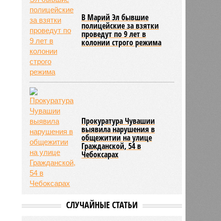
В Марий Эл бывшие
полицейские за взятки
проведут по 9 лет в
колонии строго режима
Прокуратура Чувашии
выявила нарушения в
общежитии на улице
Гражданской, 54 в
Чебоксарах
СЛУЧАЙНЫЕ СТАТЬИ