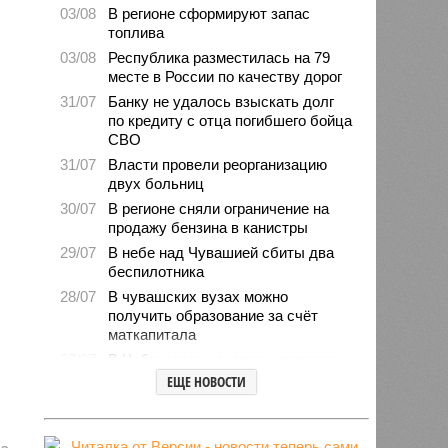
03/08
В регионе сформируют запас
топлива
03/08
Республика разместилась на 79
месте в России по качеству дорог
31/07
Банку не удалось взыскать долг
по кредиту с отца погибшего бойца
СВО
31/07
Власти провели реорганизацию
двух больниц
30/07
В регионе сняли ограничение на
продажу бензина в канистры
29/07
В небе над Чувашией сбиты два
беспилотника
28/07
В чувашских вузах можно
получить образование за счёт
маткапитала
27/07
В Чебоксарах началась проверка
готовности школ и детсадов к
ЕЩЕ НОВОСТИ
новому учебному году
27/07
Чувашские врачи выходили
младенца массой 745 граммов