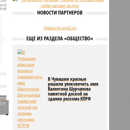
 Эл»
24/07
Чувашские аграрии начали уборку
19:43
19:48
урожая
НОВОСТИ ПАРТНЕРОВ
Новости smi2.ru
ЕЩЕ ИЗ РАЗДЕЛА «ОБЩЕСТВО»
В Чувашии красные
решили увековечить имя
Валентина Шурчанова
памятной доской на
здании рескома КПРФ
3019
0