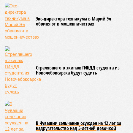
атрибутов на уровне правительства субъекта. Согласно
обнародованным материалам, введены удостоверения и
нагрудные знаки мастера спорта Чувашии международного
класса по керешу, а также мастера спорта Чувашии.
Параллельно с этим разработана полная разрядная сетка
по керешу, охватывающая все ступени от третьего
юношеского разряда до уровня кандидата в мастера
спорта. Такая структура призвана обеспечить системность
в подготовке юных атлетов и создать чёткие ориентиры
для последовательного повышения их квалификации.
Керешу представляет собой традиционное единоборство,
уходящее корнями в культуру чувашского народа. Схватка
проходит следующим образом: соперники располагаются
лицом друг к другу, при этом через пояс каждого из них
перекинуто специальное матерчатое полотенце;
удерживаясь за этот элемент экипировки, борцы вступают
в противоборство, основная задача которого заключается в
том, чтобы опрокинуть противника.