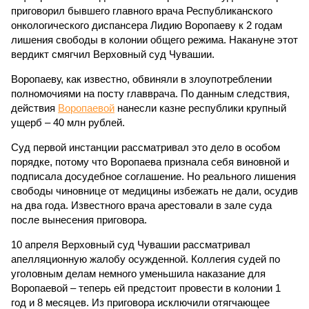
приговорил бывшего главного врача Республиканского
онкологического диспансера Лидию Воропаеву к 2 годам
лишения свободы в колонии общего режима. Накануне этот
вердикт смягчил Верховный суд Чувашии.
Воропаеву, как известно, обвиняли в злоупотреблении
полномочиями на посту главврача. По данным следствия,
действия
Воропаевой
нанесли казне республики крупный
ущерб – 40 млн рублей.
Суд первой инстанции рассматривал это дело в особом
порядке, потому что Воропаева признала себя виновной и
подписала досудебное соглашение. Но реального лишения
свободы чиновнице от медицины избежать не дали, осудив
на два года. Известного врача арестовали в зале суда
после вынесения приговора.
10 апреля Верховный суд Чувашии рассматривал
апелляционную жалобу осужденной. Коллегия судей по
уголовным делам немного уменьшила наказание для
Воропаевой – теперь ей предстоит провести в колонии 1
год и 8 месяцев. Из приговора исключили отягчающее