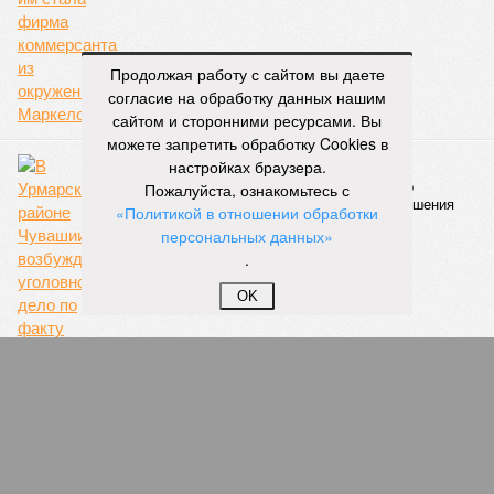
06/08
Суд аннулировал ошибочно оформленные кредиты
жителя Чебоксар
05/08
В Чебоксарах снесут 46 строений рядом с
Продолжая работу с сайтом вы даете
проблемной «Кувшинкой»
согласие на обработку данных нашим
04/08
Житель Екатеринбурга по указанию мошенников
сайтом и сторонними ресурсами. Вы
ограбил квартиру в Чебоксарах
можете запретить обработку Cookies в
настройках браузера.
ЕЩЕ НОВОСТИ
Пожалуйста, ознакомьтесь с
«Политикой в отношении обработки
персональных данных»
.
НОВОСТИ ПАРТНЕРОВ
OK
Новости smi2.ru
ЕЩЕ ИЗ РАЗДЕЛА «ОБЩЕСТВО»
Экс-директора техникума в Марий Эл
обвиняют в мошенничествах