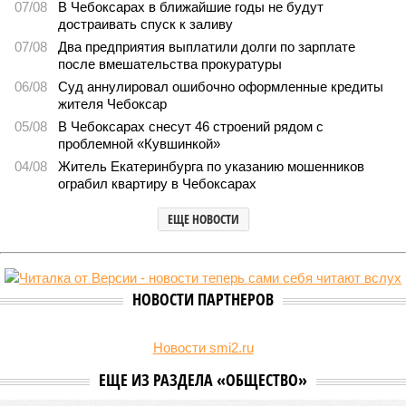
2114
Заткнуть за пояс
В регионе учреждены удостоверения мастеров спорта по
борьбе керешу
В регионе учреждены удостоверения мастеров спорта по борьбе керешу
(фото: wikimedia commons/Ilsurikat)
В Чувашской Республике последовательно реализуются меры,
направленные на повышение статуса и институциональное
развитие национальной борьбы на поясах керешу.
Региональные власти не ограничились
признанием
данной
дисциплины в качестве приоритетной, но также утвердили
официальную систему спортивных званий и
ведомственных знаков отличия, закрепив
соответствующие положения и образцы наградных