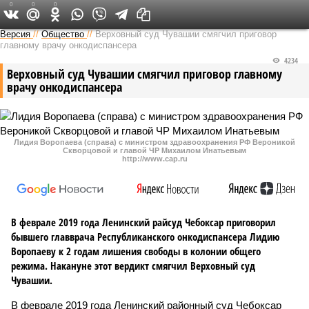
0
0
0
Версия в Чувашии
Версия
//
Общество
//
Верховный суд Чувашии смягчил приговор
главному врачу онкодиспансера
4234
Верховный суд Чувашии смягчил приговор главному
врачу онкодиспансера
Лидия Воропаева (справа) с министром здравоохранения РФ Вероникой
Скворцовой и главой ЧР Михаилом Инатьевым
http://www.cap.ru
В феврале 2019 года Ленинский райсуд Чебоксар приговорил
бывшего главврача Республиканского онкодиспансера Лидию
Воропаеву к 2 годам лишения свободы в колонии общего
режима. Накануне этот вердикт смягчил Верховный суд
Чувашии.
В феврале 2019 года Ленинский районный суд Чебоксар