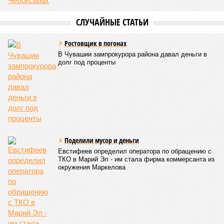
того, данное единоборство уже имеет опыт выхода на
международную арену: оно входило в программу I и II
Всемирных игр национальных видов единоборств, которые
проводились в Чувашии, что говорит о расширении
географии интереса к этой борьбе за пределами региона.
Александра Иванова
Опубликовано:
22.07.2026 13:47
Отредактировано:
22.07.2026 13:47
Республика
разместилась на 79
месте в России по
качеству дорог
КОММЕНТАРИИ
0
ПОСЛЕДНИЕ НОВОСТИ
07/08
В Чебоксарах в ближайшие годы не будут
достраивать спуск к заливу
07/08
Два предприятия выплатили долги по зарплате
после вмешательства прокуратуры