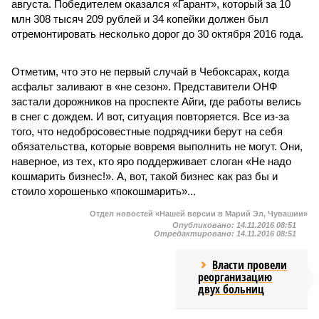
августа. Победителем оказался «Гарант», который за 10
млн 308 тысяч 209 рублей и 34 копейки должен был
отремонтировать несколько дорог до 30 октября 2016 года.
Отметим, что это не первый случай в Чебоксарах, когда
асфальт заливают в «не сезон». Представители ОНФ
застали дорожников на проспекте Айги, где работы велись
в снег с дождем. И вот, ситуация повторяется. Все из-за
того, что недобросовестные подрядчики берут на себя
обязательства, которые вовремя выполнить не могут. Они,
наверное, из тех, кто яро поддерживает слоган «Не надо
кошмарить бизнес!». А, вот, такой бизнес как раз бы и
стоило хорошенько «покошмарить»...
Отдел новостей «Нашей версии в Марий Эл, Чувашии»
Опубликовано:
14.11.2016 08:51
Отредактировано:
14.11.2016 08:51
Власти провели
реорганизацию
двух больниц