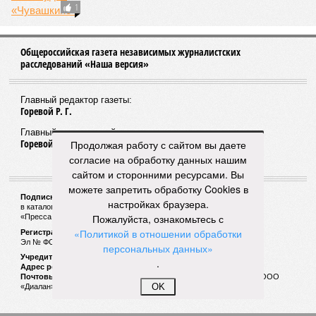
1
Общероссийская газета независимых журналистских
расследований «Наша версия»
Главный редактор газеты:
Горевой Р. Г.
Главный редактор сайта:
Горевой Р. Г.
Продолжая работу с сайтом вы даете
согласие на обработку данных нашим
сайтом и сторонними ресурсами. Вы
можете запретить обработку Cookies в
Подписной индекс газеты «Наша версия»:
настройках браузера.
в каталоге «Почта России» —
99266
Пожалуйста, ознакомьтесь с
«Пресса России» (зелёный) —
41522
«Политикой в отношении обработки
Регистрационный номер Роскомнадзора
Эл № ФС77-53847 от 26.04.2013.
персональных данных»
Учредитель ООО «Версия»
.
Адрес редакции:
123100, Россия, Москва, улица 1905 года, 7с1
Почтовый адрес редакции:
123022, Россия, Москва, а/я 29. для ООО
OK
«Диалан»