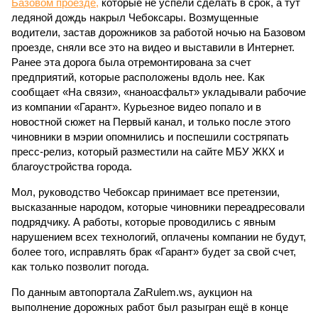
Базовом проезде,
которые не успели сделать в срок, а тут
ледяной дождь накрыл Чебоксары. Возмущенные
водители, застав дорожников за работой ночью на Базовом
проезде, сняли все это на видео и выставили в Интернет.
Ранее эта дорога была отремонтирована за счет
предприятий, которые расположены вдоль нее. Как
сообщает «На связи», «наноасфальт» укладывали рабочие
из компании «Гарант». Курьезное видео попало и в
новостной сюжет на Первый канал, и только после этого
чиновники в мэрии опомнились и поспешили состряпать
пресс-релиз, который разместили на сайте МБУ ЖКХ и
благоустройства города.
Мол, руководство Чебоксар принимает все претензии,
высказанные народом, которые чиновники переадресовали
подрядчику. А работы, которые проводились с явным
нарушением всех технологий, оплачены компании не будут,
более того, исправлять брак «Гарант» будет за свой счет,
как только позволит погода.
По данным автопортала ZaRulem.ws, аукцион на
выполнение дорожных работ был разыгран ещё в конце