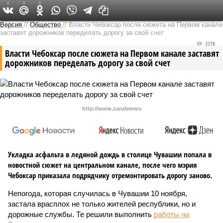
0
0
0
Версия в Чувашии
Версия
//
Общество
//
Власти Чебоксар после сюжета на Первом канале
заставят дорожников переделать дорогу за свой счет
3378
Власти Чебоксар после сюжета на Первом канале заставят
дорожников переделать дорогу за свой счет
http://www.zarulemws
Укладка асфальта в ледяной дождь в столице Чувашии попала в
новостной сюжет на центральном канале, после чего мэрия
Чебоксар приказала подрядчику отремонтировать дорогу заново.
Непогода, которая случилась в Чувашии 10 ноября,
застала врасплох не только жителей республики, но и
дорожные службы. Те решили выполнить
работы на