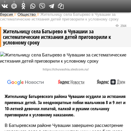
0
0
0
Версия в Чувашии
Версия
//
Общество
//
Жительницу села Батырево в Чувашии за
систематические истязания детей приговорили к условному сроку
2564
Жительницу села Батырево в Чувашии за
систематические истязания детей приговорили к
условному сроку
https://chuvashia.sledcom.ru/
Жительницу Батыревского района Чувашии осудили за истязания
приемных детей. За неоднократные побои мальчиков 8 и 9 лет и
10-летней девочки лопатой, палкой и руками сельчанку
приговорили к условному наказанию.
В Батыревском районе Чувашии завершено рассмотрение