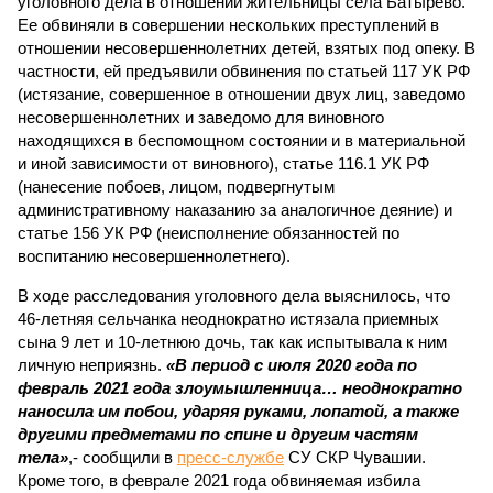
уголовного дела в отношении жительницы села Батырево.
Ее обвиняли в совершении нескольких преступлений в
отношении несовершеннолетних детей, взятых под опеку. В
частности, ей предъявили обвинения по статьей 117 УК РФ
(истязание, совершенное в отношении двух лиц, заведомо
несовершеннолетних и заведомо для виновного
находящихся в беспомощном состоянии и в материальной
и иной зависимости от виновного), статье 116.1 УК РФ
(нанесение побоев, лицом, подвергнутым
административному наказанию за аналогичное деяние) и
статье 156 УК РФ (неисполнение обязанностей по
воспитанию несовершеннолетнего).
В ходе расследования уголовного дела выяснилось, что
46-летняя сельчанка неоднократно истязала приемных
сына 9 лет и 10-летнюю дочь, так как испытывала к ним
личную неприязнь.
«В период с июля 2020 года по
февраль 2021 года злоумышленница… неоднократно
наносила им побои, ударяя руками, лопатой, а также
другими предметами по спине и другим частям
тела»
,- сообщили в
пресс-службе
СУ СКР Чувашии.
Кроме того, в феврале 2021 года обвиняемая избила