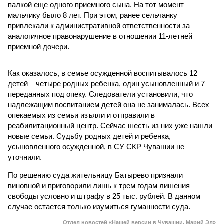
палкой еще одного приемного сына. На тот момент
мальчику было 8 лет. При этом, ранее сельчанку
привлекали к административной ответственности за
аналогичное правонарушение в отношении 11-летней
приемной дочери.
Как оказалось, в семье осужденной воспитывалось 12
детей – четыре родных ребенка, один усыновленный и 7
переданных под опеку. Следователи установили, что
надлежащим воспитанием детей она не занималась. Всех
опекаемых из семьи изъяли и отправили в
реабилитационный центр. Сейчас шесть из них уже нашли
новые семьи. Судьбу родных детей и ребенка,
усыновленного осужденной, в СУ СКР Чувашии не
уточнили.
По решению суда жительницу Батырево признали
виновной и приговорили лишь к трем годам лишения
свободы условно и штрафу в 25 тыс. рублей. В данном
случае остается только изумиться гуманности суда.
Отдел новостей «Нашей версии в Чувашии, Марий Эл»