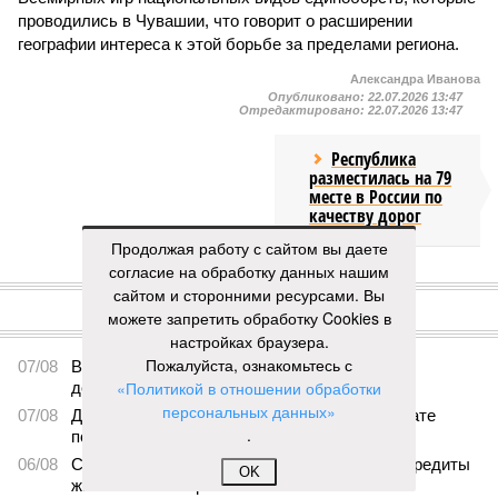
проводились в Чувашии, что говорит о расширении
географии интереса к этой борьбе за пределами региона.
Александра Иванова
Опубликовано:
22.07.2026 13:47
Отредактировано:
22.07.2026 13:47
Республика
разместилась на 79
месте в России по
качеству дорог
Продолжая работу с сайтом вы даете
согласие на обработку данных нашим
КОММЕНТАРИИ
0
сайтом и сторонними ресурсами. Вы
можете запретить обработку Cookies в
ПОСЛЕДНИЕ НОВОСТИ
настройках браузера.
Пожалуйста, ознакомьтесь с
07/08
В Чебоксарах в ближайшие годы не будут
«Политикой в отношении обработки
достраивать спуск к заливу
персональных данных»
07/08
Два предприятия выплатили долги по зарплате
.
после вмешательства прокуратуры
06/08
Суд аннулировал ошибочно оформленные кредиты
OK
жителя Чебоксар