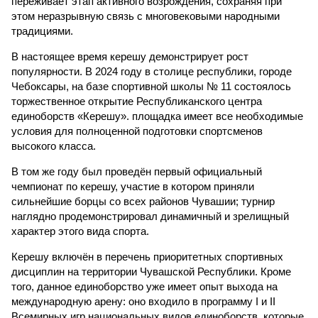
переживает этап активного возрождения, сохраняя при
этом неразрывную связь с многовековыми народными
традициями.
В настоящее время керешу демонстрирует рост
популярности. В 2024 году в столице республики, городе
Чебоксары, на базе спортивной школы № 11 состоялось
торжественное открытие Республиканского центра
единоборств «Керешу». площадка имеет все необходимые
условия для полноценной подготовки спортсменов
высокого класса.
В том же году был проведён первый официальный
чемпионат по керешу, участие в котором приняли
сильнейшие борцы со всех районов Чувашии; турнир
наглядно продемонстрировал динамичный и зрелищный
характер этого вида спорта.
Керешу включён в перечень приоритетных спортивных
дисциплин на территории Чувашской Республики. Кроме
того, данное единоборство уже имеет опыт выхода на
международную арену: оно входило в программу I и II
Всемирных игр национальных видов единоборств, которые