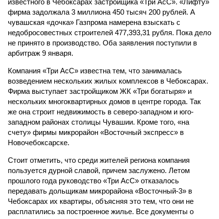
известного в Чебоксарах застройщика «Три АсС». «Лифту»
фирма задолжала 3 миллиона 450 тысяч 200 рублей. А
чувашская «дочка» Газпрома намерена взыскать с
недобросовестных строителей 477,393,31 рубля. Пока дело
не принято в производство. Оба заявления поступили в
арбитраж 9 января.
Компания «Три АсС» известна тем, что занималась
возведением нескольких жилых комплексов в Чебоксарах.
Фирма выступает застройщиком ЖК «Три богатыря» и
нескольких многоквартирных домов в центре города. Так
же она строит недвижимость в северо-западном и юго-
западном районах столицы Чувашии. Кроме того, «на
счету» фирмы микрорайон «Восточный экспресс» в
Новочебоксарске.
Стоит отметить, что среди жителей региона компания
пользуется дурной славой, причем заслужено. Летом
прошлого года руководство «Три АсС» отказалось
передавать дольщикам микрорайона «Восточный-3» в
Чебоксарах их квартиры, объясняя это тем, что они не
расплатились за построенное жилье. Все документы о