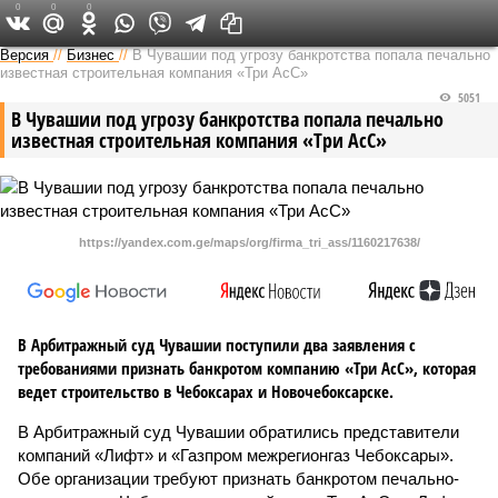
0
0
0
Версия в Чувашии
Версия
//
Бизнес
//
В Чувашии под угрозу банкротства попала печально
известная строительная компания «Три АсС»
5051
В Чувашии под угрозу банкротства попала печально
известная строительная компания «Три АсС»
https://yandex.com.ge/maps/org/firma_tri_ass/1160217638/
В Арбитражный суд Чувашии поступили два заявления с
требованиями признать банкротом компанию «Три АсС», которая
ведет строительство в Чебоксарах и Новочебоксарске.
В Арбитражный суд Чувашии обратились представители
компаний «Лифт» и «Газпром межрегионгаз Чебоксары».
Обе организации требуют признать банкротом печально-