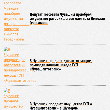
были обобщены
результаты контрольно-надзорных
мероприятий в детских оздоровительных лагерях. В
нынешнем сезоне функционирует 299 таких учреждений,
причём 14 из них относятся к загородному типу. Сотрудники
ведомства осуществили 105 выездных проверок и
профилактических визитов, что позволило охватить
проверочными действиями значительную долю лагерей. По
итогам проведённых мероприятий различные нарушения
были зафиксированы в 33 учреждениях. В адрес
администраций этих объектов были вынесены
предписания, обязывающие устранить выявленные
недостатки.
Среди наиболее часто встречающихся нарушений
оказались следующие: ненадлежащее содержание
территории и несоблюдение санитарно-гигиенических норм
на ней; нарушения в процессе организации питания детей и
при обеспечении питьевого режима; а также
несвоевременное или неполное проведение медицинских
осмотров сотрудников лагерей.
Особый контроль был направлен на персонал,