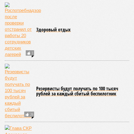
В регионе учреждены удостоверения мастеров спорта по борьбе керешу
(фото: wikimedia commons/Ilsurikat)
В Чувашской Республике последовательно реализуются меры,
направленные на повышение статуса и институциональное
развитие национальной борьбы на поясах керешу.
Региональные власти не ограничились
признанием
данной
дисциплины в качестве приоритетной, но также утвердили
официальную систему спортивных званий и
ведомственных знаков отличия, закрепив
соответствующие положения и образцы наградных
атрибутов на уровне правительства субъекта. Согласно
обнародованным материалам, введены удостоверения и
нагрудные знаки мастера спорта Чувашии международного
класса по керешу, а также мастера спорта Чувашии.
Параллельно с этим разработана полная разрядная сетка