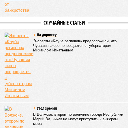
грызунов и насекомых. Питание в учреждениях
обеспечивают 21 оператор, причём в отношении каждого из
них организован постоянный лабораторный мониторинг.
В ходе заседания был также вынесен на обсуждение ряд
предложений, направленных на обеспечение санитарно-
эпидемиологического благополучия детей в летних лагерях
и на повышение действенности самой системы
оздоровления. В качестве основного приоритета было
выделено обеспечение оздоровительных учреждений
качественными пищевыми продуктами, а детей –
полноценным и сбалансированным питанием. Все лагеря в
обязательном порядке должны располагать санитарно-
эпидемиологическим заключением (СЭЗ), которое
подтверждает соответствие учреждения требованиям
действующего санитарного законодательства. Отсутствие
действующего СЭЗ является основанием для запрета на
функционирование оздоровительной организации. Кроме
того, участники заседания обратили внимание на
необходимость постоянного контроля за поставщиками
продуктов и организаторами питания, за своевременным