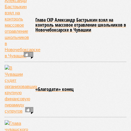
по керешу, охватывающая все ступени от третьего
юношеского разряда до уровня кандидата в мастера
спорта. Такая структура призвана обеспечить системность
в подготовке юных атлетов и создать чёткие ориентиры
для последовательного повышения их квалификации.
Керешу представляет собой традиционное единоборство,
уходящее корнями в культуру чувашского народа. Схватка
проходит следующим образом: соперники располагаются
лицом друг к другу, при этом через пояс каждого из них
перекинуто специальное матерчатое полотенце;
удерживаясь за этот элемент экипировки, борцы вступают
в противоборство, основная задача которого заключается в
том, чтобы опрокинуть противника.
Современная версия чувашской национальной борьбы
была создана в 1990-х годах. С того периода дисциплина
переживает этап активного возрождения, сохраняя при
этом неразрывную связь с многовековыми народными
традициями.