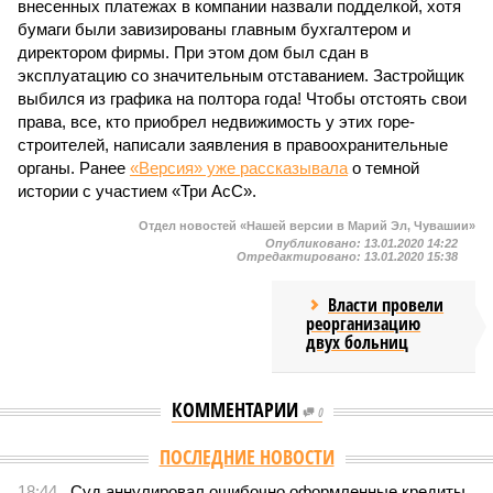
внесенных платежах в компании назвали подделкой, хотя
бумаги были завизированы главным бухгалтером и
директором фирмы. При этом дом был сдан в
эксплуатацию со значительным отставанием. Застройщик
выбился из графика на полтора года! Чтобы отстоять свои
права, все, кто приобрел недвижимость у этих горе-
строителей, написали заявления в правоохранительные
органы. Ранее
«Версия» уже рассказывала
о темной
истории с участием «Три АсС».
Отдел новостей «Нашей версии в Марий Эл, Чувашии»
Опубликовано:
13.01.2020 14:22
Отредактировано:
13.01.2020 15:38
Власти провели
реорганизацию
двух больниц
КОММЕНТАРИИ
0
Версия
//
Власть
//
Роспотребнадзор после проверки отстранил от
работы 20 сотрудников детских лагерей