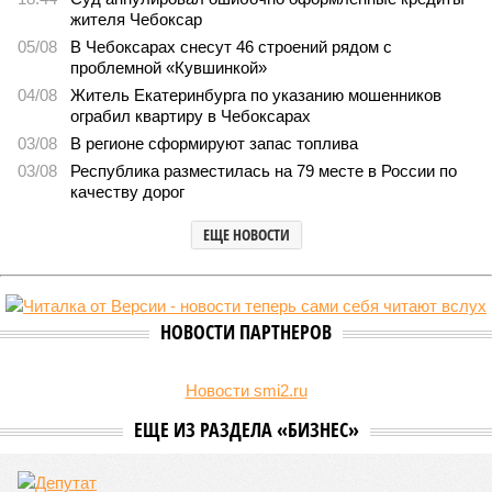
1536
Здоровый отдых
Роспотребнадзор после проверки отстранил от работы 20
сотрудников детских лагерей
Роспотребнадзор после проверки отстранил от работы 20 сотрудников
детских лагерей (фото: pixnio.com)
Руководитель Управления Роспотребнадзора по Чувашской
Республике Татьяна Гермонова принимала участие в заседании
Межведомственной комиссии, занимающейся вопросами
организации детского отдыха и оздоровления в регионе. В
рамках встречи участники рассматривали текущее состояние
летней оздоровительной кампании 2026 года и промежуточные
итоги её проведения.
Управлением Роспотребнадзора по Республике Татарстан