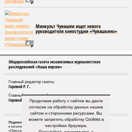
Александра Иванова
Опубликовано:
22.07.2026 13:47
Отредактировано:
22.07.2026 13:47
Власти провели
реорганизацию
двух больниц
КОММЕНТАРИИ
0
ПОСЛЕДНИЕ НОВОСТИ
18:44
Суд аннулировал ошибочно оформленные кредиты
жителя Чебоксар
05/08
В Чебоксарах снесут 46 строений рядом с
проблемной «Кувшинкой»
04/08
Житель Екатеринбурга по указанию мошенников
Продолжая работу с сайтом вы даете
ограбил квартиру в Чебоксарах
согласие на обработку данных нашим
03/08
В регионе сформируют запас топлива
сайтом и сторонними ресурсами. Вы
03/08
Республика разместилась на 79 месте в России по
можете запретить обработку Cookies в
качеству дорог
настройках браузера.
Пожалуйста, ознакомьтесь с