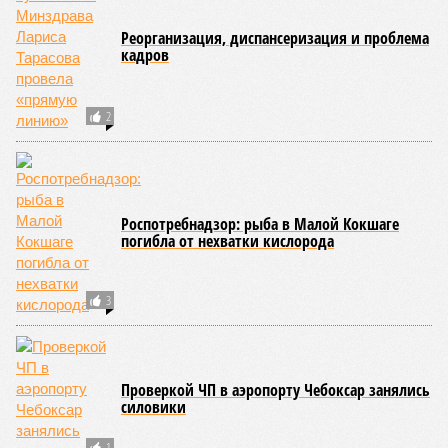
В настоящее время керешу демонстрирует рост
популярности. В 2024 году в столице республики, городе
Чебоксары, на базе спортивной школы № 11 состоялось
торжественное открытие Республиканского центра
единоборств «Керешу». площадка имеет все необходимые
условия для полноценной подготовки спортсменов
высокого класса.
В том же году был проведён первый официальный
чемпионат по керешу, участие в котором приняли
сильнейшие борцы со всех районов Чувашии; турнир
наглядно продемонстрировал динамичный и зрелищный
характер этого вида спорта.
Керешу включён в перечень приоритетных спортивных
дисциплин на территории Чувашской Республики. Кроме
того, данное единоборство уже имеет опыт выхода на
международную арену: оно входило в программу I и II
Всемирных игр национальных видов единоборств, которые
проводились в Чувашии, что говорит о расширении
географии интереса к этой борьбе за пределами региона.