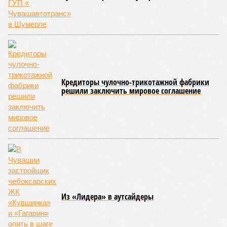
работающий на пищеблоках. В ходе этих проверок у 20
человек были обнаружены возбудители инфекций –
указанные сотрудники были незамедлительно отстранены
от выполнения своих обязанностей и направлены на
лечение.
Представители ведомства отметили, что оперативное
принятие указанных мер позволило избежать
возникновения массовых инфекционных заболеваний
среди детей, находившихся в оздоровительных
учреждениях.
Помимо этого, специалистами проводился лабораторный
контроль качества воды и готовой продукции: из всех
отобранных проб воды в двух случаях (что составило
1,9%) были зафиксированы отклонения по
микробиологическим показателям; также одно готовое
блюдо не соответствовало установленным нормам по
показателю калорийности.
Все лагеря перед началом работы смен прошли
обязательную обработку территорий против клещей,