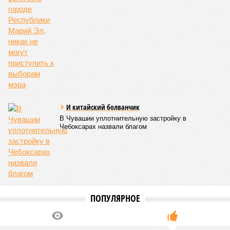
исполнением ранее выданных предписаний по устранению
нарушений, а также за соблюдением сроков прохождения
медицинских осмотров и гигиенического обучения
персоналом.
Александра Иванова
Опубликовано:
28.07.2026 16:10
Отредактировано:
28.07.2026 16:10
Власти провели
реорганизацию
двух больниц
КОММЕНТАРИИ
0
Версия
//
Общество
//
В регионе учреждены удостоверения мастеров
спорта по борьбе керешу
2012
Заткнуть за пояс
В регионе учреждены удостоверения мастеров спорта по
борьбе керешу