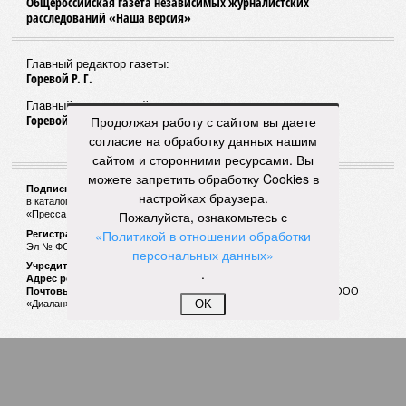
Общероссийская газета независимых журналистских
расследований «Наша версия»
Главный редактор газеты:
Горевой Р. Г.
Главный редактор сайта:
Горевой Р. Г.
Продолжая работу с сайтом вы даете
согласие на обработку данных нашим
сайтом и сторонними ресурсами. Вы
можете запретить обработку Cookies в
Подписной индекс газеты «Наша версия»:
настройках браузера.
в каталоге «Почта России» —
99266
Пожалуйста, ознакомьтесь с
«Пресса России» (зелёный) —
41522
«Политикой в отношении обработки
Регистрационный номер Роскомнадзора
Эл № ФС77-53847 от 26.04.2013.
персональных данных»
Учредитель ООО «Версия»
.
Адрес редакции:
123100, Россия, Москва, улица 1905 года, 7с1
Почтовый адрес редакции:
123022, Россия, Москва, а/я 29. для ООО
OK
«Диалан»
© «Версия»
18+