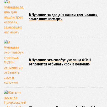
удерживаясь за этот элемент экипировки, борцы вступают
в противоборство, основная задача которого заключается в
том, чтобы опрокинуть противника.
Современная версия чувашской национальной борьбы
была создана в 1990-х годах. С того периода дисциплина
переживает этап активного возрождения, сохраняя при
этом неразрывную связь с многовековыми народными
традициями.
В настоящее время керешу демонстрирует рост
популярности. В 2024 году в столице республики, городе
Чебоксары, на базе спортивной школы № 11 состоялось
торжественное открытие Республиканского центра
единоборств «Керешу». площадка имеет все необходимые
условия для полноценной подготовки спортсменов
высокого класса.
В том же году был проведён первый официальный
чемпионат по керешу, участие в котором приняли
сильнейшие борцы со всех районов Чувашии; турнир