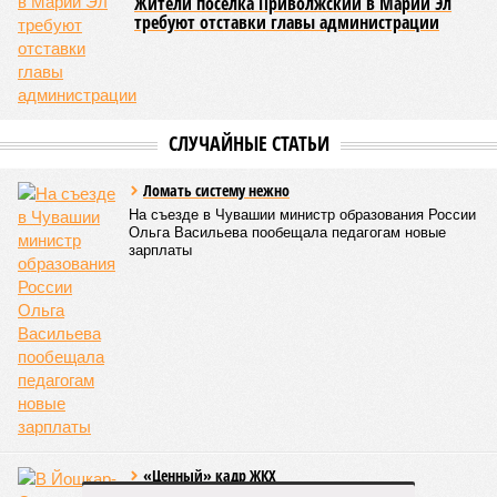
наглядно продемонстрировал динамичный и зрелищный
характер этого вида спорта.
Керешу включён в перечень приоритетных спортивных
дисциплин на территории Чувашской Республики. Кроме
того, данное единоборство уже имеет опыт выхода на
международную арену: оно входило в программу I и II
Всемирных игр национальных видов единоборств, которые
проводились в Чувашии, что говорит о расширении
географии интереса к этой борьбе за пределами региона.
Александра Иванова
Опубликовано:
22.07.2026 13:47
Отредактировано:
22.07.2026 13:47
Власти провели
реорганизацию
двух больниц
КОММЕНТАРИИ
0
ПОСЛЕДНИЕ НОВОСТИ