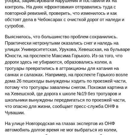
уборка, зафиксировали нарушения и поставили их на
контроль. На днях «фронтовики» отправились туда с
повторной ревизией, проверить, что изменилось и как
обстоят дела в Чебоксарах с очисткой дорог от наледи и
сугробов.
Выяснилось, что большинство проблем сохранились.
Практически нетронутыми оказались снег и наледь на
улицах Университетская, Урукова, Хевешская, на бульваре
Юности, на проспекте Максима Горького. Из-за того, что
дороги здесь не убираются, образовались колеи, а
тротуары превратились в аттракционы для катания на
санках и салазках. Например, на проспекте Горького возле
дома 26 пешеходы вынуждены ходить по проезжей части,
потому что тротуары завалены снегом. Похожая картина и
на Хевешской, где дорога к школе №19 без тротуаров и
школьники вынуждены передвигаться по проезжей части,
что опасно для жизни, сообщает пресс-служба ОНФ в
Чувашии.
На улице Новгородская на глазах экспертов из ОНФ
автомобиль долгое время не мог выбраться из колеи,