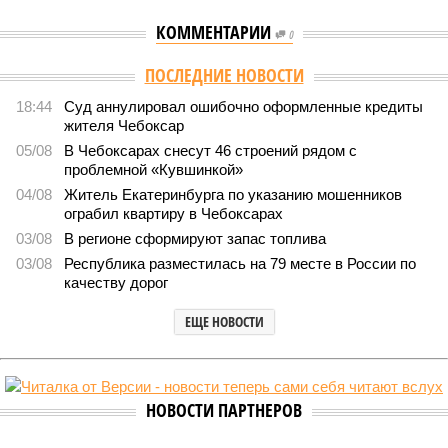
КОММЕНТАРИИ
0
Версия
//
Общество
//
В регионе учреждены удостоверения мастеров
спорта по борьбе керешу
2023
Заткнуть за пояс
В регионе учреждены удостоверения мастеров спорта по
борьбе керешу
В регионе учреждены удостоверения мастеров спорта по борьбе керешу
(фото: wikimedia commons/Ilsurikat)
В Чувашской Республике последовательно реализуются меры,
направленные на повышение статуса и институциональное
развитие национальной борьбы на поясах керешу.