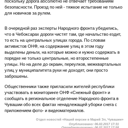
поскольку дорога абсолютно не отвечает требованиям
безопасности. Проезд по ней - тяжкое испытание не только
для новичков за рулем.
В очередной раз эксперты Народного фронта убедились,
что в Чебоксарах дороги чистят там, где начальство ездит,
то есть на центральных улицах города. По словам
активистов ОНФ, на содержание улиц в этом году
выделены деньги, на которые можно и нужно содержать в
порядке не только центральные, но второстепенные
улицы. Но на деле до окраин, переулков, межквартальных
улиц у муниципалитета руки не доходят, они просто
заброшены.
Общественники также пригласили жителей республики
участвовать в мониторинге ОНФ «Снежный фронт» и
сообщать в региональное отделение Народного фронта в
Чувашии обо всех фактах ненадлежащей уборки снега с
приложением фото- и видеоматериалов.
Отдел новостей «Нашей версии в Марий Эл, Чувашии»
Опубликовано:
06.02.2017 17:31
Отредактировано:
06.02.2017 17:58