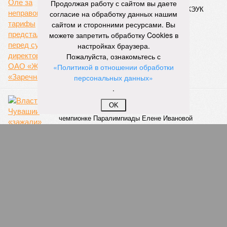
Продолжая работу с сайтом вы даете
18:44
Суд аннулировал ошибочно оформленные кредиты
согласие на обработку данных нашим
жителя Чебоксар
сайтом и сторонними ресурсами. Вы
05/08
В Чебоксарах снесут 46 строений рядом с
можете запретить обработку Cookies в
проблемной «Кувшинкой»
настройках браузера.
04/08
Житель Екатеринбурга по указанию мошенников
Пожалуйста, ознакомьтесь с
ограбил квартиру в Чебоксарах
«Политикой в отношении обработки
03/08
В регионе сформируют запас топлива
персональных данных»
03/08
Республика разместилась на 79 месте в России по
.
качеству дорог
OK
ЕЩЕ НОВОСТИ
НОВОСТИ ПАРТНЕРОВ
Новости smi2.ru
ЕЩЕ ИЗ РАЗДЕЛА «ОБЩЕСТВО»