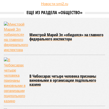
Региональные власти не ограничились
признанием
данной
дисциплины в качестве приоритетной, но также утвердили
официальную систему спортивных званий и
ведомственных знаков отличия, закрепив
соответствующие положения и образцы наградных
атрибутов на уровне правительства субъекта. Согласно
обнародованным материалам, введены удостоверения и
нагрудные знаки мастера спорта Чувашии международного
класса по керешу, а также мастера спорта Чувашии.
Параллельно с этим разработана полная разрядная сетка
по керешу, охватывающая все ступени от третьего
юношеского разряда до уровня кандидата в мастера
спорта. Такая структура призвана обеспечить системность
в подготовке юных атлетов и создать чёткие ориентиры
для последовательного повышения их квалификации.
Керешу представляет собой традиционное единоборство,
уходящее корнями в культуру чувашского народа. Схватка
проходит следующим образом: соперники располагаются
лицом друг к другу, при этом через пояс каждого из них
перекинуто специальное матерчатое полотенце;