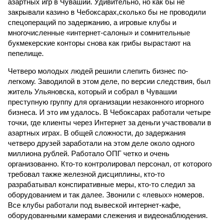
азартных игр в Чувашии. Удивительно, но как бы не
закрывали казино в Чебоксарах,сколько бы не проводили
спецопераций по задержанию, а игровые клубы и
многочисленные «интернет-салоны» и сомнительные
букмекерские конторы снова как грибы вырастают на
пепелище.
Четверо молодых людей решили слепить бизнес по-
легкому. Заводилой в этом деле, по версии следствия, был
житель Ульяновска, который и собрал в Чувашии
преступную группу для организации незаконного игорного
бизнеса. И это им удалось. В Чебоксарах работали четыре
точки, где клиенты через Интернет за деньги участвовали в
азартных играх. В общей сложности, до задержания
четверо друзей заработали на этом деле около одного
миллиона рублей. Работало ОПГ четко и очень
организованно. Кто-то контролировал персонал, от которого
требовал также железной дисциплины, кто-то
разрабатывал конспиративные меры, кто-то следил за
оборудованием и так далее. Звонили с «левых» номеров.
Все клубы работали под вывеской интернет-кафе,
оборудованными камерами слежения и видеонаблюдения.