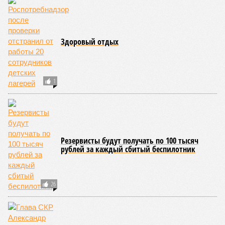
КОММЕНТАРИИ
0
Версия
//
Общество
//
В регионе учреждены удостоверения мастеров
спорта по борьбе керешу
2226
Заткнуть за пояс
В регионе учреждены удостоверения мастеров спорта по
борьбе керешу
В регионе учреждены удостоверения мастеров спорта по борьбе керешу
(фото: wikimedia commons/Ilsurikat)
В Чувашской Республике последовательно реализуются меры,
направленные на повышение статуса и институциональное
развитие национальной борьбы на поясах керешу.