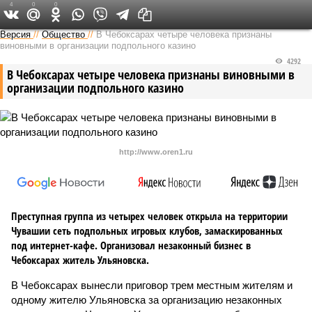
4
0
0
Версия в Чувашии
Версия
//
Общество
//
В Чебоксарах четыре человека признаны
виновными в организации подпольного казино
4292
В Чебоксарах четыре человека признаны виновными в
организации подпольного казино
http://www.oren1.ru
Преступная группа из четырех человек открыла на территории
Чувашии сеть подпольных игровых клубов, замаскированных
под интернет-кафе. Организовал незаконный бизнес в
Чебоксарах житель Ульяновска.
В Чебоксарах вынесли приговор трем местным жителям и
одному жителю Ульяновска за организацию незаконных