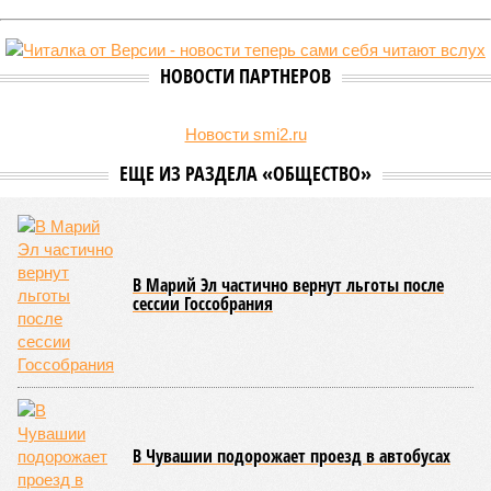
Руководитель Управления Роспотребнадзора по Чувашской
Республике Татьяна Гермонова принимала участие в заседании
Межведомственной комиссии, занимающейся вопросами
организации детского отдыха и оздоровления в регионе. В
рамках встречи участники рассматривали текущее состояние
летней оздоровительной кампании 2026 года и промежуточные
итоги её проведения.
Управлением Роспотребнадзора по Республике Татарстан
были обобщены
результаты контрольно-надзорных
мероприятий в детских оздоровительных лагерях. В
нынешнем сезоне функционирует 299 таких учреждений,
причём 14 из них относятся к загородному типу. Сотрудники
ведомства осуществили 105 выездных проверок и
профилактических визитов, что позволило охватить
проверочными действиями значительную долю лагерей. По
итогам проведённых мероприятий различные нарушения
были зафиксированы в 33 учреждениях. В адрес
администраций этих объектов были вынесены
предписания, обязывающие устранить выявленные
недостатки.