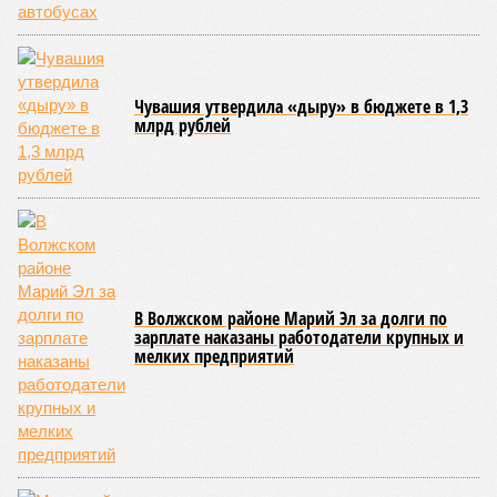
Среди наиболее часто встречающихся нарушений
оказались следующие: ненадлежащее содержание
территории и несоблюдение санитарно-гигиенических норм
на ней; нарушения в процессе организации питания детей и
при обеспечении питьевого режима; а также
несвоевременное или неполное проведение медицинских
осмотров сотрудников лагерей.
Особый контроль был направлен на персонал,
работающий на пищеблоках. В ходе этих проверок у 20
человек были обнаружены возбудители инфекций –
указанные сотрудники были незамедлительно отстранены
от выполнения своих обязанностей и направлены на
лечение.
Представители ведомства отметили, что оперативное
принятие указанных мер позволило избежать
возникновения массовых инфекционных заболеваний
среди детей, находившихся в оздоровительных
учреждениях.