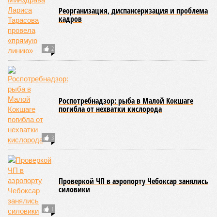
удерживаясь за этот элемент экипировки, борцы вступают
в противоборство, основная задача которого заключается в
том, чтобы опрокинуть противника.
Современная версия чувашской национальной борьбы
была создана в 1990-х годах. С того периода дисциплина
переживает этап активного возрождения, сохраняя при
этом неразрывную связь с многовековыми народными
традициями.
В настоящее время керешу демонстрирует рост
популярности. В 2024 году в столице республики, городе
Чебоксары, на базе спортивной школы № 11 состоялось
торжественное открытие Республиканского центра
единоборств «Керешу». площадка имеет все необходимые
условия для полноценной подготовки спортсменов
высокого класса.
В том же году был проведён первый официальный
чемпионат по керешу, участие в котором приняли
сильнейшие борцы со всех районов Чувашии; турнир