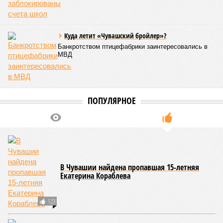
обязательном порядке должны располагать санитарно-
эпидемиологическим заключением (СЭЗ), которое
подтверждает соответствие учреждения требованиям
действующего санитарного законодательства. Отсутствие
действующего СЭЗ является основанием для запрета на
функционирование оздоровительной организации. Кроме
того, участники заседания обратили внимание на
необходимость постоянного контроля за поставщиками
продуктов и организаторами питания, за своевременным
исполнением ранее выданных предписаний по устранению
нарушений, а также за соблюдением сроков прохождения
медицинских осмотров и гигиенического обучения
персоналом.
Александра Иванова
Опубликовано:
28.07.2026 16:10
Отредактировано:
28.07.2026 16:10
Республика
разместилась на 79
месте в России по
качеству дорог