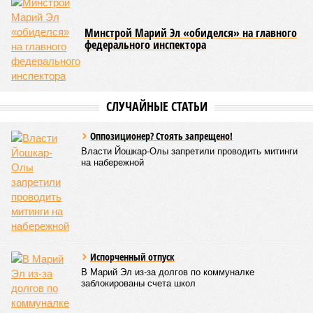
Помимо этого, специалистами проводился лабораторный
контроль качества воды и готовой продукции: из всех
отобранных проб воды в двух случаях (что составило
1,9%) были зафиксированы отклонения по
микробиологическим показателям; также одно готовое
блюдо не соответствовало установленным нормам по
показателю калорийности.
Все лагеря перед началом работы смен прошли
обязательную обработку территорий против клещей,
грызунов и насекомых. Питание в учреждениях
обеспечивают 21 оператор, причём в отношении каждого из
них организован постоянный лабораторный мониторинг.
В ходе заседания был также вынесен на обсуждение ряд
предложений, направленных на обеспечение санитарно-
эпидемиологического благополучия детей в летних лагерях
и на повышение действенности самой системы
оздоровления. В качестве основного приоритета было
выделено обеспечение оздоровительных учреждений
качественными пищевыми продуктами, а детей –
полноценным и сбалансированным питанием. Все лагеря в