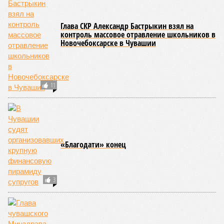
Региональные власти не ограничились
признанием
данной
дисциплины в качестве приоритетной, но также утвердили
официальную систему спортивных званий и
ведомственных знаков отличия, закрепив
соответствующие положения и образцы наградных
атрибутов на уровне правительства субъекта. Согласно
обнародованным материалам, введены удостоверения и
нагрудные знаки мастера спорта Чувашии международного
класса по керешу, а также мастера спорта Чувашии.
Параллельно с этим разработана полная разрядная сетка
по керешу, охватывающая все ступени от третьего
юношеского разряда до уровня кандидата в мастера
спорта. Такая структура призвана обеспечить системность
в подготовке юных атлетов и создать чёткие ориентиры
для последовательного повышения их квалификации.
Керешу представляет собой традиционное единоборство,
уходящее корнями в культуру чувашского народа. Схватка
проходит следующим образом: соперники располагаются
лицом друг к другу, при этом через пояс каждого из них
перекинуто специальное матерчатое полотенце;