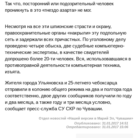
Так что, посторонний или подозрительный человек
проникнуть в это «гнездо азарта» не мог.
Несмотря на все эти шпионские страсти и охрану,
правоохранительные органы «накрыли» эту подпольную
сеть и задержали всех причастных. По уголовному делу
проведено четыре обыска, две судебные компьютерно-
технические экспертизы, в качестве свидетелей
допрошено более 20-ти человек. Вся, использовавшаяся в
противоправной деятельности компьютерная техника,
изъята.
Жителя города Ульяновска и 25-летнего чебоксарца
отправили в колонию общего режима на два и полтора года
соответственно, двое других сообщников получили по году
и два месяца, а также году и три месяца условно,
сообщает пресс-служба СУ СКР по Чувашии.
Отдел новостей «Нашей версии в Марий Эл, Чувашии»
Опубликовано:
31.01.2017 14:51
Отредактировано:
31.01.2017 15:06