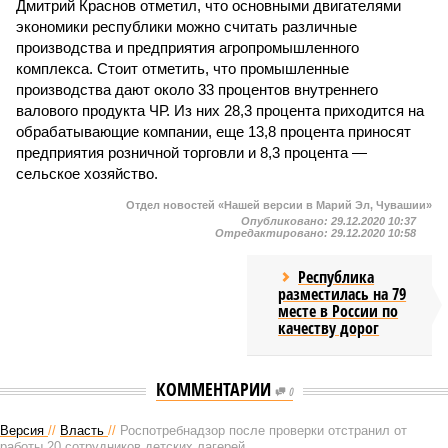
Дмитрий Краснов отметил, что основными двигателями
экономики республики можно считать различные
производства и предприятия агропромышленного
комплекса. Стоит отметить, что промышленные
производства дают около 33 процентов внутреннего
валового продукта ЧР. Из них 28,3 процента приходится на
обрабатывающие компании, еще 13,8 процента приносят
предприятия розничной торговли и 8,3 процента —
сельское хозяйство.
Отдел новостей «Нашей версии в Марий Эл, Чувашии»
Опубликовано:
29.12.2020 10:37
Отредактировано:
29.12.2020 10:58
Республика
разместилась на 79
месте в России по
качеству дорог
КОММЕНТАРИИ
0
Версия
//
Власть
//
Роспотребнадзор после проверки отстранил от
работы 20 сотрудников детских лагерей