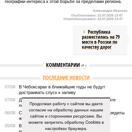
географии интереса к этой борьбе за пределами региона.
Александра Иванова
Опубликовано:
22.07.2026 13:47
Отредактировано:
22.07.2026 13:47
Республика
разместилась на 79
месте в России по
качеству дорог
КОММЕНТАРИИ
0
ПОСЛЕДНИЕ НОВОСТИ
07/08
В Чебоксарах в ближайшие годы не будут
достраивать спуск к заливу
07/08
Два предприятия выплатили долги по зарплате
Продолжая работу с сайтом вы даете
после вмешательства прокуратуры
согласие на обработку данных нашим
06/08
Суд аннулировал ошибочно оформленные кредиты
сайтом и сторонними ресурсами. Вы
жителя Чебоксар
можете запретить обработку Cookies в
05/08
В Чебоксарах снесут 46 строений рядом с
настройках браузера.
проблемной «Кувшинкой»