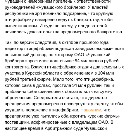
Чувашии с намерением привлечь к ответственности
руководителей «Чувашского бройлера». У властей
республики не зря возникло подозрение, что крупную
птицефабрику намеренно ведут к банкротству, чтобы
вывести активы. И судя по всему, у следователей
появились доказательства преднамеренного банкротства.
Так, по версии следствия, в октябре прошлого года
директор птицефабрики подписал заведомо экономически
невыгодный договор, по которому ОАО «Чувашский
бройлер» «простило» долг свыше 94 миллионов рублей
контрагента. Взамен птицефабрике отдали два земельных
участка в Курской области с обременением в 104 млн
рублей третьей фирме. Мало того, что птицефабрика,
которая сама в долгах, простила 94 млн рублей, так и
прибавила себе финансовых обязательств на сумму
обременения. Следователи считают, что директор
предприятия преднамеренно провернул эту сделку, чтобы
ухудшить положение птицефабрики.
Напомним
, что
предприятие уже пытались обанкротить курские фирмы-
поставщики, аффилированные с владельцем ОАО. В
настоящее время в Арбитражном суде Чувашской