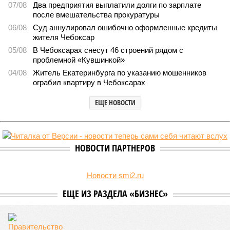
В регионе учреждены удостоверения мастеров спорта по
борьбе керешу
В регионе учреждены удостоверения мастеров спорта по борьбе керешу
(фото: wikimedia commons/Ilsurikat)
В Чувашской Республике последовательно реализуются меры,
направленные на повышение статуса и институциональное
развитие национальной борьбы на поясах керешу.
Региональные власти не ограничились
признанием
данной
дисциплины в качестве приоритетной, но также утвердили
официальную систему спортивных званий и
ведомственных знаков отличия, закрепив
соответствующие положения и образцы наградных
атрибутов на уровне правительства субъекта. Согласно
обнародованным материалам, введены удостоверения и