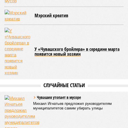
переживает этап активного возрождения, сохраняя при
этом неразрывную связь с многовековыми народными
традициями.
В настоящее время керешу демонстрирует рост
популярности. В 2024 году в столице республики, городе
Чебоксары, на базе спортивной школы № 11 состоялось
торжественное открытие Республиканского центра
единоборств «Керешу». площадка имеет все необходимые
условия для полноценной подготовки спортсменов
высокого класса.
В том же году был проведён первый официальный
чемпионат по керешу, участие в котором приняли
сильнейшие борцы со всех районов Чувашии; турнир
наглядно продемонстрировал динамичный и зрелищный
характер этого вида спорта.
Керешу включён в перечень приоритетных спортивных
дисциплин на территории Чувашской Республики. Кроме
того, данное единоборство уже имеет опыт выхода на
международную арену: оно входило в программу I и II