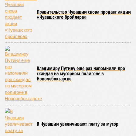
нагрудные знаки мастера спорта Чувашии международного
класса по керешу, а также мастера спорта Чувашии.
Параллельно с этим разработана полная разрядная сетка
по керешу, охватывающая все ступени от третьего
юношеского разряда до уровня кандидата в мастера
спорта. Такая структура призвана обеспечить системность
в подготовке юных атлетов и создать чёткие ориентиры
для последовательного повышения их квалификации.
Керешу представляет собой традиционное единоборство,
уходящее корнями в культуру чувашского народа. Схватка
проходит следующим образом: соперники располагаются
лицом друг к другу, при этом через пояс каждого из них
перекинуто специальное матерчатое полотенце;
удерживаясь за этот элемент экипировки, борцы вступают
в противоборство, основная задача которого заключается в
том, чтобы опрокинуть противника.
Современная версия чувашской национальной борьбы
была создана в 1990-х годах. С того периода дисциплина