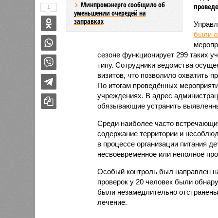
Минпромэнерго сообщило об
проведе
1
уменьшении очередей на
заправках
Управл
были 
меропр
сезоне функционирует 299 таких уч
типу. Сотрудники ведомства осуще
визитов, что позволило охватить 
По итогам проведённых мероприят
учреждениях. В адрес администрац
обязывающие устранить выявленны
Среди наиболее часто встречающи
содержание территории и несоблюд
в процессе организации питания де
несвоевременное или неполное про
Особый контроль был направлен на
проверок у 20 человек были обнар
были незамедлительно отстранены 
лечение.