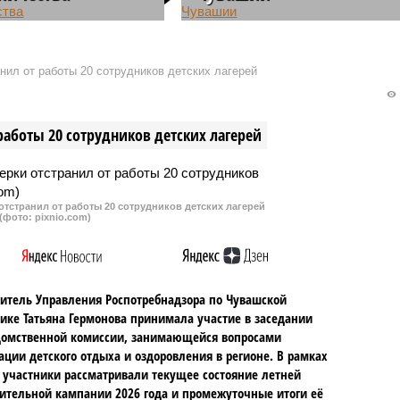
и бывшего директора
Директора компании из Марий Э
 школ Батыревского
оштрафовали за срыв сроков
льного округа, который
благоустройства территории
нил от работы 20 сотрудников детских лагерей
о лет отбирал часть
одной из школ, расположенной в
у своих коллег-
Моргаушском муниципальном
, приговорили к штрафу.
округе Чувашии.
работы 20 сотрудников детских лагерей
тстранил от работы 20 сотрудников детских лагерей
(фото: pixnio.com)
итель Управления Роспотребнадзора по Чувашской
ике Татьяна Гермонова принимала участие в заседании
омственной комиссии, занимающейся вопросами
ации детского отдыха и оздоровления в регионе. В рамках
 участники рассматривали текущее состояние летней
ительной кампании 2026 года и промежуточные итоги её