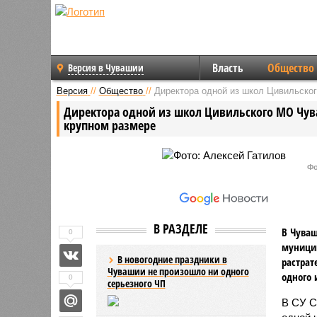
Власть
Общество
Версия в Чувашии
Версия
//
Общество
//
Директора одной из школ Цивильског
Директора одной из школ Цивильского МО Чува
крупном размере
Фо
В РАЗДЕЛЕ
В Чуваш
0
муницип
В новогодние праздники в
растрат
Чувашии не произошло ни одного
одного
0
серьезного ЧП
В СУ С