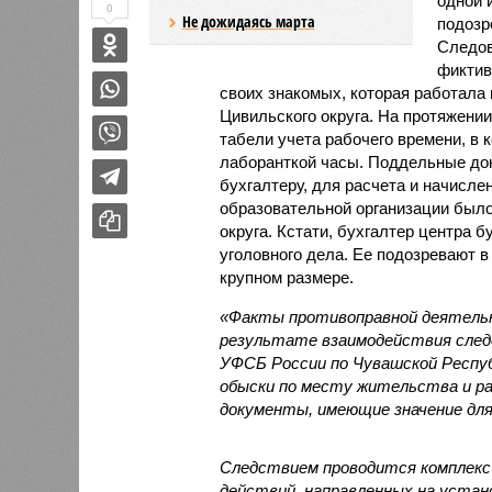
одной 
0
Не дожидаясь марта
подозр
Следов
фиктив
своих знакомых, которая работала
Цивильского округа. На протяжени
табели учета рабочего времени, в
лаборанткой часы. Поддельные до
бухгалтеру, для расчета и начисле
образовательной организации было
округа. Кстати, бухгалтер центра б
уголовного дела. Ее подозревают в
крупном размере.
«Факты противоправной деятельн
результате взаимодействия след
УФСБ России по Чувашской Респу
обыски по месту жительства и р
документы, имеющие значение для
Следствием проводится комплекс
действий, направленных на устан