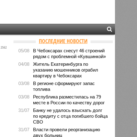
ПОСЛЕДНИЕ НОВОСТИ
2562
05/08
В Чебоксарах снесут 46 строений
рядом с проблемной «Кувшинкой»
04/08
Житель Екатеринбурга по
указанию мошенников ограбил
квартиру в Чебоксарах
03/08
В регионе сформируют запас
топлива
03/08
Республика разместилась на 79
месте в России по качеству дорог
31/07
Банку не удалось взыскать долг
по кредиту с отца погибшего бойца
СВО
31/07
Власти провели реорганизацию
двух больниц