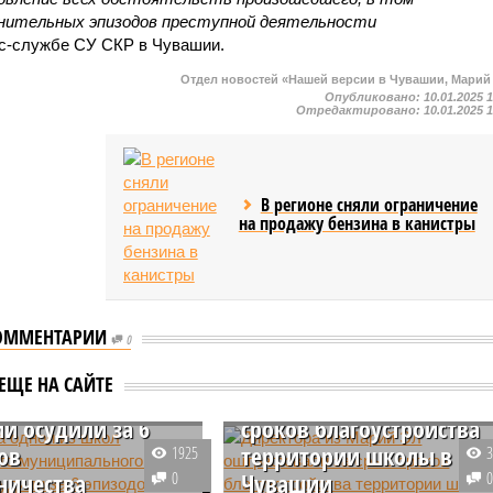
лнительных эпизодов преступной деятельности
есс-службе СУ СКР в Чувашии.
Отдел новостей «Нашей версии в Чувашии, Марий
Опубликовано:
10.01.2025 
Отредактировано:
10.01.2025 
В регионе сняли ограничение
на продажу бензина в канистры
ОММЕНТАРИИ
ора одной из
0
атыревского
Директора из Марий Эл
ЕЩЕ НА САЙТЕ
пального округа
оштрафовали за срыв
и осудили за 6
сроков благоустройства
ов
территории школы в
1925
ничества
0
Чувашии