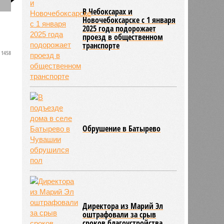
В Чебоксарах и
л
Новочебоксарске с 1 января
2025 года подорожает
проезд в общественном
транспорте
1458
Обрушение в Батырево
Директора из Марий Эл
оштрафовали за срыв
сроков благоустройства