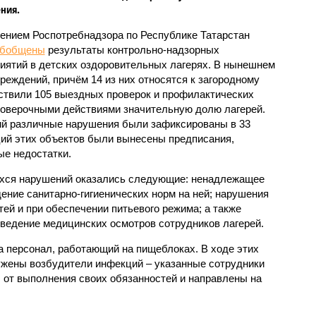
ния.
ением Роспотребнадзора по Республике Татарстан
обобщены
результаты контрольно-надзорных
иятий в детских оздоровительных лагерях. В нынешнем
реждений, причём 14 из них относятся к загородному
ствили 105 выездных проверок и профилактических
проверочными действиями значительную долю лагерей.
ий различные нарушения были зафиксированы в 33
ий этих объектов были вынесены предписания,
е недостатки.
хся нарушений оказались следующие: ненадлежащее
ение санитарно-гигиенических норм на ней; нарушения
тей и при обеспечении питьевого режима; а также
ведение медицинских осмотров сотрудников лагерей.
 персонал, работающий на пищеблоках. В ходе этих
ужены возбудители инфекций – указанные сотрудники
от выполнения своих обязанностей и направлены на