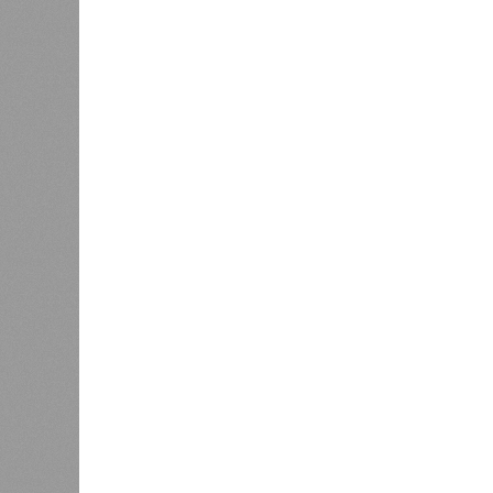
В регионе учреждены удостоверения мастеров 
В регионе учреждены удостоверения
В РАЗДЕЛЕ
В Чуваш
0
направл
После вмешательства
национа
прокуратуры ветерану труда
0
пересчитали выплаты за 5 лет
Регион
дисцип
официа
0
Резервисты будут получать по
знаков
100 тысяч рублей за каждый
образц
сбитый беспилотник
субъек
удосто
международного класса по керешу,