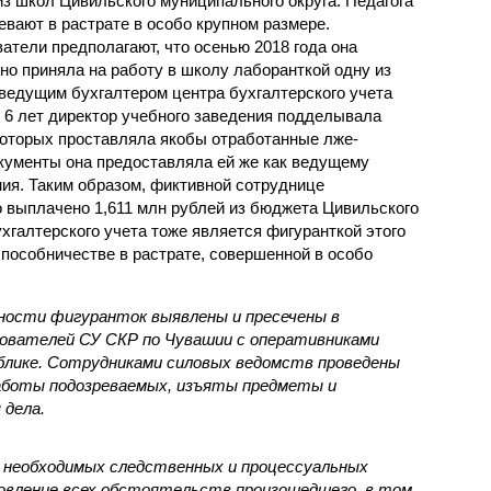
из школ Цивильского муниципального округа. Педагога
евают в растрате в особо крупном размере.
атели предполагают, что осенью 2018 года она
но приняла на работу в школу лаборанткой одну из
 ведущим бухгалтером центра бухгалтерского учета
и 6 лет директор учебного заведения подделывала
 которых проставляла якобы отработанные лже-
кументы она предоставляла ей же как ведущему
ния. Таким образом, фиктивной сотруднице
 выплачено 1,611 млн рублей из бюджета Цивильского
ухгалтерского учета тоже является фигуранткой этого
 пособничестве в растрате, совершенной в особо
ости фигуранток выявлены и пресечены в
ователей СУ СКР по Чувашии с оперативниками
блике. Сотрудниками силовых ведомств проведены
аботы подозреваемых, изъяты предметы и
 дела.
 необходимых следственных и процессуальных
овление всех обстоятельств произошедшего, в том