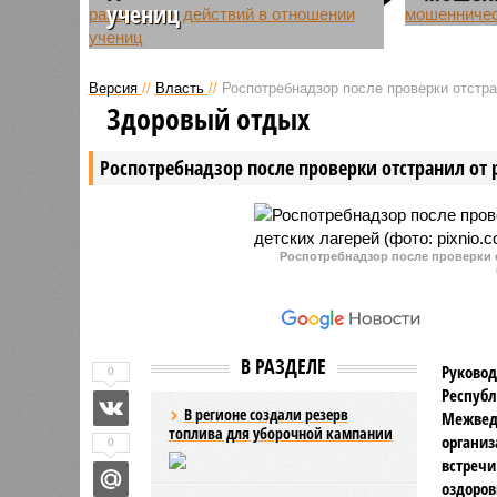
учениц
В Чуваши
В Чувашии бывшего учителя
одной из
одной из школ Вурнарского
муниципа
Версия
//
Власть
//
Роспотребнадзор после проверки отстра
муниципального округа
нескольк
Здоровый отдых
подозревают в совершении
зарплаты 
развратных действий в
педагогов
Роспотребнадзор после проверки отстранил от 
отношении двух учениц.
Возбуждено уголовное дело.
Роспотребнадзор после проверки о
В РАЗДЕЛЕ
Руковод
0
Республ
В регионе создали резерв
Межвед
топлива для уборочной кампании
организ
0
встречи
оздоров