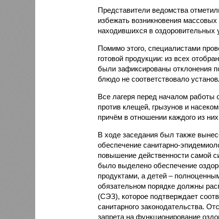
Представители ведомства отметили
избежать возникновения массовых
находившихся в оздоровительных 
Помимо этого, специалистами пров
готовой продукции: из всех отобра
были зафиксированы отклонения по
блюдо не соответствовало установ
Все лагеря перед началом работы 
против клещей, грызунов и насеко
причём в отношении каждого из них
В ходе заседания был также вынес
обеспечение санитарно-эпидемиолог
повышение действенности самой си
было выделено обеспечение оздо
продуктами, а детей – полноценны
обязательном порядке должны рас
(СЭЗ), которое подтверждает соот
санитарного законодательства. От
запрета на функционирование оздор