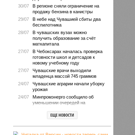
30/07
В регионе сняли ограничение на
продажу бензина в канистры
29/07
В небе над Чувашией сбиты два
беспилотника
28/07
В чувашских вузах можно
получить образование за счёт
маткапитала
27/07
В Чебоксарах началась проверка
готовности школ и детсадов к
новому учебному году
27/07
Чувашские врачи выходили
младенца массой 745 граммов
24/07
Чувашские аграрии начали уборку
урожая
24/07
Минпромэнерго сообщило об
уменьшении очередей на
заправках
ЕЩЕ НОВОСТИ
23/07
В Чувашии за 6 месяцев изъято
свыше 500 единиц оружия
22/07
Резервисты будут получать по 100
тысяч рублей за каждый сбитый