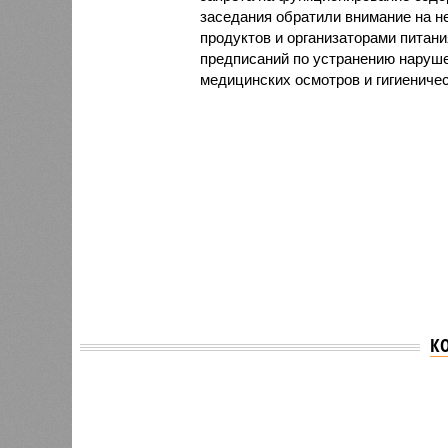
заседания обратили внимание на н
продуктов и организаторами питан
предписаний по устранению наруше
медицинских осмотров и гигиениче
К
Версия
//
Общество
//
В регионе учреждены удостоверения 
Заткнуть за пояс