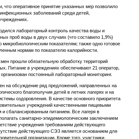
, что оперативное принятие указанных мер позволило
 инфекционных заболеваний среди детей,
учреждениях.
одился лабораторный контроль качества воды и
нных проб воды в двух случаях (что составило 1,9%)
 микробиологическим показателям; также одно готовое
ленным нормам по показателю калорийности.
смен прошли обязательную обработку территорий
мых. Питание в учреждениях обеспечивают 21 оператор,
 организован постоянный лабораторный мониторинг.
ен на обсуждение ряд предложений, направленных на
ического благополучия детей в летних лагерях и на
стемы оздоровления. В качестве основного приоритета
ровительных учреждений качественными пищевыми
м и сбалансированным питанием. Все лагеря в
полагать санитарно-эпидемиологическим заключением
ветствие учреждения требованиям действующего
сутствие действующего СЭЗ является основанием для
овительной организации. Кроме того, участники