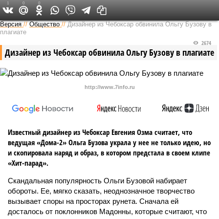
1
0
0
Версия в Чувашии
Версия
//
Общество
//
Дизайнер из Чебоксар обвинила Ольгу Бузову в
плагиате
2674
Дизайнер из Чебоксар обвинила Ольгу Бузову в плагиате
http://www.7info.ru
Известный дизайнер из Чебоксар Евгения Озма считает, что
ведущая «Дома-2» Ольга Бузова украла у нее не только идею, но
и скопировала наряд и образ, в котором предстала в своем клипе
«Хит-парад».
Скандальная популярность Ольги Бузовой набирает
обороты. Ее, мягко сказать, неоднозначное творчество
вызывает споры на просторах рунета. Сначала ей
досталось от поклонников Мадонны, которые считают, что