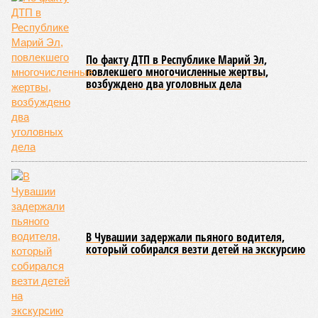
работающий на пищеблоках. В ходе этих проверок у 20
человек были обнаружены возбудители инфекций –
указанные сотрудники были незамедлительно отстранены
от выполнения своих обязанностей и направлены на
лечение.
Представители ведомства отметили, что оперативное
принятие указанных мер позволило избежать
возникновения массовых инфекционных заболеваний
среди детей, находившихся в оздоровительных
учреждениях.
Помимо этого, специалистами проводился лабораторный
контроль качества воды и готовой продукции: из всех
отобранных проб воды в двух случаях (что составило
1,9%) были зафиксированы отклонения по
микробиологическим показателям; также одно готовое
блюдо не соответствовало установленным нормам по
показателю калорийности.
Все лагеря перед началом работы смен прошли
обязательную обработку территорий против клещей,