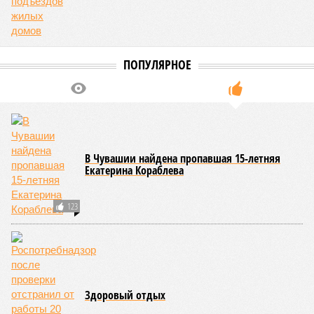
В регионе учреждены удостоверения мастеров спорта по борьбе керешу
(фото: wikimedia commons/Ilsurikat)
В Чувашской Республике последовательно реализуются меры,
направленные на повышение статуса и институциональное
развитие национальной борьбы на поясах керешу.
Региональные власти не ограничились
признанием
данной
дисциплины в качестве приоритетной, но также утвердили
официальную систему спортивных званий и
ведомственных знаков отличия, закрепив
соответствующие положения и образцы наградных
атрибутов на уровне правительства субъекта. Согласно
обнародованным материалам, введены удостоверения и
нагрудные знаки мастера спорта Чувашии международного
класса по керешу, а также мастера спорта Чувашии.