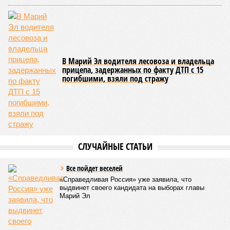
грызунов и насекомых. Питание в учреждениях
обеспечивают 21 оператор, причём в отношении каждого из
них организован постоянный лабораторный мониторинг.
В ходе заседания был также вынесен на обсуждение ряд
предложений, направленных на обеспечение санитарно-
эпидемиологического благополучия детей в летних лагерях
и на повышение действенности самой системы
оздоровления. В качестве основного приоритета было
выделено обеспечение оздоровительных учреждений
качественными пищевыми продуктами, а детей –
полноценным и сбалансированным питанием. Все лагеря в
обязательном порядке должны располагать санитарно-
эпидемиологическим заключением (СЭЗ), которое
подтверждает соответствие учреждения требованиям
действующего санитарного законодательства. Отсутствие
действующего СЭЗ является основанием для запрета на
функционирование оздоровительной организации. Кроме
того, участники заседания обратили внимание на
необходимость постоянного контроля за поставщиками
продуктов и организаторами питания, за своевременным