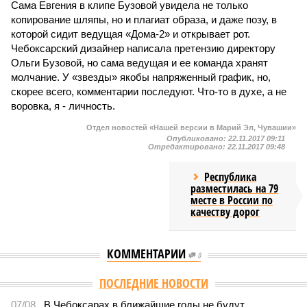
Сама Евгения в клипе Бузовой увидела не только
копирование шляпы, но и плагиат образа, и даже позу, в
которой сидит ведущая «Дома-2» и открывает рот.
Чебоксарский дизайнер написала претензию директору
Ольги Бузовой, но сама ведущая и ее команда хранят
молчание. У «звезды» якобы напряженный график, но,
скорее всего, комментарии последуют. Что-то в духе, а не
воровка, я - личность.
Отдел новостей «Нашей версии в Марий Эл, Чувашии»
Опубликовано:
22.11.2017 09:11
Отредактировано:
22.11.2017 09:48
Республика
разместилась на 79
месте в России по
качеству дорог
КОММЕНТАРИИ
0
Версия
//
Власть
//
Роспотребнадзор после проверки отстранил от
работы 20 сотрудников детских лагерей