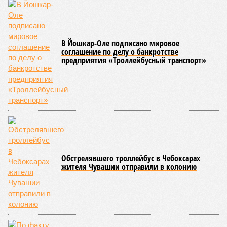
были обобщены
результаты контрольно-надзорных
мероприятий в детских оздоровительных лагерях. В
нынешнем сезоне функционирует 299 таких учреждений,
причём 14 из них относятся к загородному типу. Сотрудники
ведомства осуществили 105 выездных проверок и
профилактических визитов, что позволило охватить
проверочными действиями значительную долю лагерей. По
итогам проведённых мероприятий различные нарушения
были зафиксированы в 33 учреждениях. В адрес
администраций этих объектов были вынесены
предписания, обязывающие устранить выявленные
недостатки.
Среди наиболее часто встречающихся нарушений
оказались следующие: ненадлежащее содержание
территории и несоблюдение санитарно-гигиенических норм
на ней; нарушения в процессе организации питания детей и
при обеспечении питьевого режима; а также
несвоевременное или неполное проведение медицинских
осмотров сотрудников лагерей.
Особый контроль был направлен на персонал,