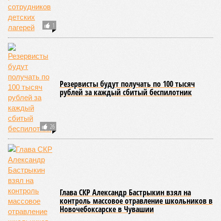
Параллельно с этим разработана полная разрядная сетка
по керешу, охватывающая все ступени от третьего
юношеского разряда до уровня кандидата в мастера
спорта. Такая структура призвана обеспечить системность
в подготовке юных атлетов и создать чёткие ориентиры
для последовательного повышения их квалификации.
Керешу представляет собой традиционное единоборство,
уходящее корнями в культуру чувашского народа. Схватка
проходит следующим образом: соперники располагаются
лицом друг к другу, при этом через пояс каждого из них
перекинуто специальное матерчатое полотенце;
удерживаясь за этот элемент экипировки, борцы вступают
в противоборство, основная задача которого заключается в
том, чтобы опрокинуть противника.
Современная версия чувашской национальной борьбы
была создана в 1990-х годах. С того периода дисциплина
переживает этап активного возрождения, сохраняя при
этом неразрывную связь с многовековыми народными
традициями.