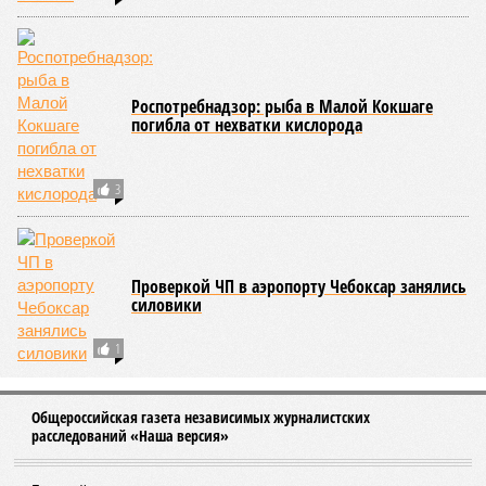
Александра Иванова
Опубликовано:
22.07.2026 13:47
Отредактировано:
22.07.2026 13:47
Республика
разместилась на 79
месте в России по
качеству дорог
КОММЕНТАРИИ
0
ПОСЛЕДНИЕ НОВОСТИ
07/08
В Чебоксарах в ближайшие годы не будут
достраивать спуск к заливу
07/08
Два предприятия выплатили долги по зарплате
после вмешательства прокуратуры
06/08
Суд аннулировал ошибочно оформленные кредиты
жителя Чебоксар
05/08
В Чебоксарах снесут 46 строений рядом с
проблемной «Кувшинкой»