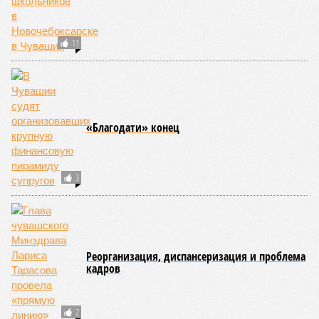
В настоящее время керешу демонстрирует рост
популярности. В 2024 году в столице республики, городе
Чебоксары, на базе спортивной школы № 11 состоялось
торжественное открытие Республиканского центра
единоборств «Керешу». площадка имеет все необходимые
условия для полноценной подготовки спортсменов
высокого класса.
В том же году был проведён первый официальный
чемпионат по керешу, участие в котором приняли
сильнейшие борцы со всех районов Чувашии; турнир
наглядно продемонстрировал динамичный и зрелищный
характер этого вида спорта.
Керешу включён в перечень приоритетных спортивных
дисциплин на территории Чувашской Республики. Кроме
того, данное единоборство уже имеет опыт выхода на
международную арену: оно входило в программу I и II
Всемирных игр национальных видов единоборств, которые
проводились в Чувашии, что говорит о расширении
географии интереса к этой борьбе за пределами региона.