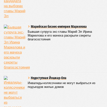
исполнением ранее выданных предписаний по устранению
нарушений, а также за соблюдением сроков прохождения
медицинских осмотров и гигиенического обучения
персоналом.
Александра Иванова
Опубликовано:
28.07.2026 16:10
Отредактировано:
28.07.2026 16:10
Республика
разместилась на 79
месте в России по
качеству дорог
КОММЕНТАРИИ
0
Версия
//
Общество
//
В регионе учреждены удостоверения мастеров
спорта по борьбе керешу
2158
Заткнуть за пояс
В регионе учреждены удостоверения мастеров спорта по
борьбе керешу