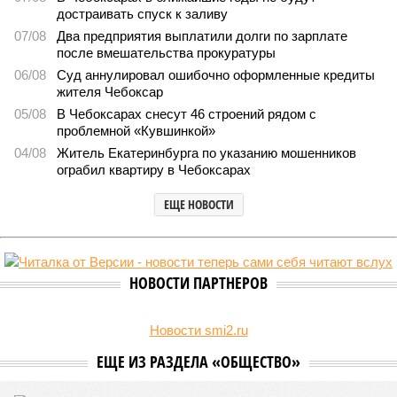
1718
Здоровый отдых
Роспотребнадзор после проверки отстранил от работы 20
сотрудников детских лагерей
Роспотребнадзор после проверки отстранил от работы 20 сотрудников
детских лагерей (фото: pixnio.com)
Руководитель Управления Роспотребнадзора по Чувашской
Республике Татьяна Гермонова принимала участие в заседании
Межведомственной комиссии, занимающейся вопросами
организации детского отдыха и оздоровления в регионе. В
рамках встречи участники рассматривали текущее состояние
летней оздоровительной кампании 2026 года и промежуточные
итоги её проведения.
Управлением Роспотребнадзора по Республике Татарстан