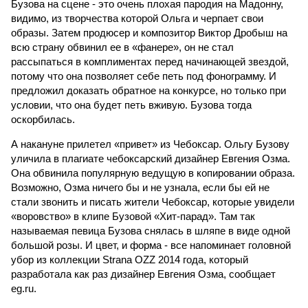
Бузова на сцене - это очень плохая пародия на Мадонну,
видимо, из творчества которой Ольга и черпает свои
образы. Затем продюсер и композитор Виктор Дробыш на
всю страну обвинил ее в «фанере», он не стал
рассыпаться в комплиментах перед начинающей звездой,
потому что она позволяет себе петь под фонограмму. И
предложил доказать обратное на конкурсе, но только при
условии, что она будет петь вживую. Бузова тогда
оскорбилась.
А накануне прилетел «привет» из Чебоксар. Ольгу Бузову
уличила в плагиате чебоксарский дизайнер Евгения Озма.
Она обвинила популярную ведущую в копировании образа.
Возможно, Озма ничего бы и не узнала, если бы ей не
стали звонить и писать жители Чебоксар, которые увидели
«воровство» в клипе Бузовой «Хит-парад». Там так
называемая певица Бузова снялась в шляпе в виде одной
большой розы. И цвет, и форма - все напоминает головной
убор из коллекции Strana OZZ 2014 года, который
разработала как раз дизайнер Евгения Озма, сообщает
eg.ru.