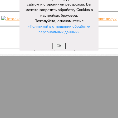
ЕЩЕ НОВОСТИ
сайтом и сторонними ресурсами. Вы
можете запретить обработку Cookies в
настройках браузера.
Пожалуйста, ознакомьтесь с
НОВОСТИ ПАРТНЕРОВ
«Политикой в отношении обработки
персональных данных»
.
Новости smi2.ru
OK
ЕЩЕ ИЗ РАЗДЕЛА «ОБЩЕСТВО»
В Чувашии прокуратура организовала
проверку в чебоксарской школе с
протекающей крышей