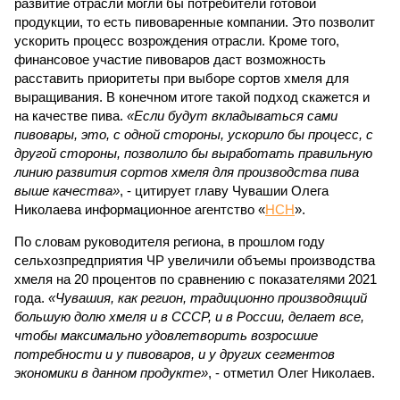
развитие отрасли могли бы потребители готовой
продукции, то есть пивоваренные компании. Это позволит
ускорить процесс возрождения отрасли. Кроме того,
финансовое участие пивоваров даст возможность
расставить приоритеты при выборе сортов хмеля для
выращивания. В конечном итоге такой подход скажется и
на качестве пива.
«Если будут вкладываться сами
пивовары, это, с одной стороны, ускорило бы процесс, с
другой стороны, позволило бы выработать правильную
линию развития сортов хмеля для производства пива
выше качества»
, - цитирует главу Чувашии Олега
Николаева информационное агентство «
НСН
».
По словам руководителя региона, в прошлом году
сельхозпредприятия ЧР увеличили объемы производства
хмеля на 20 процентов по сравнению с показателями 2021
года.
«Чувашия, как регион, традиционно производящий
большую долю хмеля и в СССР, и в России, делает все,
чтобы максимально удовлетворить возросшие
потребности и у пивоваров, и у других сегментов
экономики в данном продукте»
, - отметил Олег Николаев.