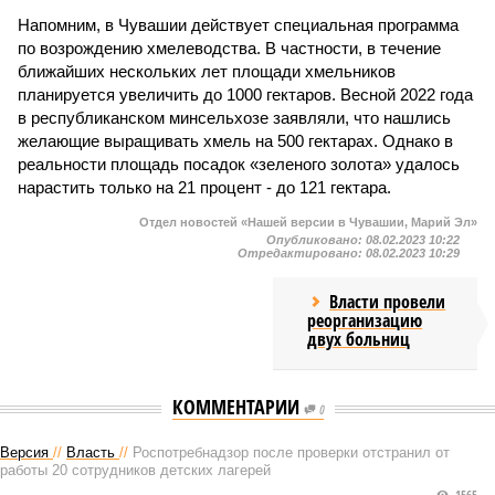
Напомним, в Чувашии действует специальная программа
по возрождению хмелеводства. В частности, в течение
ближайших нескольких лет площади хмельников
планируется увеличить до 1000 гектаров. Весной 2022 года
в республиканском минсельхозе заявляли, что нашлись
желающие выращивать хмель на 500 гектарах. Однако в
реальности площадь посадок «зеленого золота» удалось
нарастить только на 21 процент - до 121 гектара.
Отдел новостей «Нашей версии в Чувашии, Марий Эл»
Опубликовано:
08.02.2023 10:22
Отредактировано:
08.02.2023 10:29
Власти провели
реорганизацию
двух больниц
КОММЕНТАРИИ
0
Версия
//
Власть
//
Роспотребнадзор после проверки отстранил от
работы 20 сотрудников детских лагерей
1565