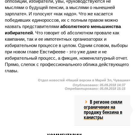
оппозиции, избиратели, увы, «руководствуются не
мыслями о будущей пенсии, а мыслями о нынешней
зарплате». И голосуют «как надо». Что же касается
победивших единороссов, их с полным правом можно
назвать представителями
абсолютного меньшинства
избирателей
. Что говорит об абсолютном провале как
кампании, так и ее импотентных организаторах и
избирательном процессе в целом. Одним словом, выборы
при новом главе Евстифееве - это уже даже и не
избирательный процесс, а фикция, номенклатурный отчет.
Прямо, слепок с профессионального облика действующего
главы.
Отдел новостей «Нашей версии в Марий Эл, Чувашии»
Опубликовано:
05.09.2018 14:37
Отредактировано:
05.09.2018 15:15
В регионе сняли
ограничение на
продажу бензина в
канистры