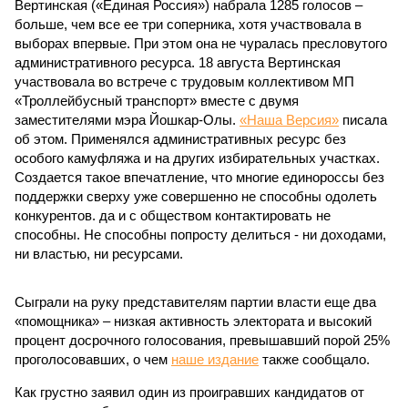
Вертинская («Единая Россия») набрала 1285 голосов –
больше, чем все ее три соперника, хотя участвовала в
выборах впервые. При этом она не чуралась пресловутого
административного ресурса. 18 августа Вертинская
участвовала во встрече с трудовым коллективом МП
«Троллейбусный транспорт» вместе с двумя
заместителями мэра Йошкар-Олы.
«Наша Версия»
писала
об этом. Применялся административных ресурс без
особого камуфляжа и на других избирательных участках.
Создается такое впечатление, что многие единороссы без
поддержки сверху уже совершенно не способны одолеть
конкурентов. да и с обществом контактировать не
способны. Не способны попросту делиться - ни доходами,
ни властью, ни ресурсами.
Сыграли на руку представителям партии власти еще два
«помощника» – низкая активность электората и высокий
процент досрочного голосования, превышавший порой 25%
проголосовавших, о чем
наше издание
также сообщало.
Как грустно заявил один из проигравших кандидатов от