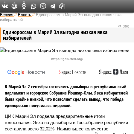
1
0
0
Версия в Чувашии
Версия
//
Власть
//
Единороссам в Марий Эл выгодна низкая явка
избирателей
3100
Единороссам в Марий Эл выгодна низкая явка
избирателей
https://gdb.rferl.org/
В Марий Эл 2 сентября состоялись довыборы в республиканский
парламент и городское Собрание Йошкар-Олы. Явка избирателей
была крайне низкой, что позволяет сделать вывод, что победа
единороссов получилась пирровой.
ЦИК Марий Эл подвела предварительные итоги
голосования. Явка на довыборы в Госсобрание республики
составила всего 32,02%. Наименьшее количество