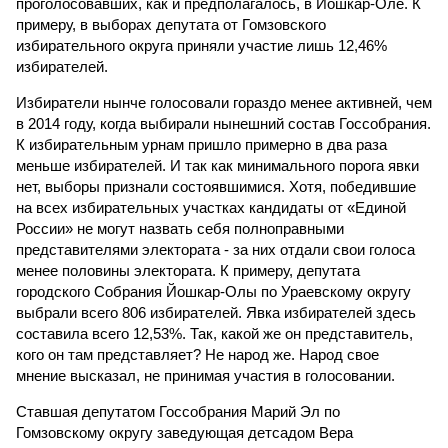
проголосовавших, как и предполагалось, в Йошкар-Оле. К
примеру, в выборах депутата от Гомзовского
избирательного округа приняли участие лишь 12,46%
избирателей.
Избиратели нынче голосовали гораздо менее активней, чем
в 2014 году, когда выбирали нынешний состав Госсобрания.
К избирательным урнам пришло примерно в два раза
меньше избирателей. И так как минимального порога явки
нет, выборы признали состоявшимися. Хотя, победившие
на всех избирательных участках кандидаты от «Единой
России» не могут назвать себя полноправными
представителями электората - за них отдали свои голоса
менее половины электората. К примеру, депутата
городского Собрания Йошкар-Олы по Ураевскому округу
выбрали всего 806 избирателей. Явка избирателей здесь
составила всего 12,53%. Так, какой же он представитель,
кого он там представляет? Не народ же. Народ свое
мнение высказал, не принимая участия в голосовании.
Ставшая депутатом Госсобрания Марий Эл по
Гомзовскому округу заведующая детсадом Вера