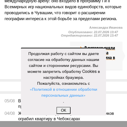
международную арену: оно входило в программу I и II
Всемирных игр национальных видов единоборств, которые
проводились в Чувашии, что говорит о расширении
географии интереса к этой борьбе за пределами региона.
Александра Иванова
Опубликовано:
22.07.2026 13:47
Отредактировано:
22.07.2026 13:47
В регионе сняли
ограничение на
Продолжая работу с сайтом вы даете
продажу бензина в
согласие на обработку данных нашим
канистры
сайтом и сторонними ресурсами. Вы
можете запретить обработку Cookies в
настройках браузера.
КОММЕНТАРИИ
0
Пожалуйста, ознакомьтесь с
«Политикой в отношении обработки
ПОСЛЕДНИЕ НОВОСТИ
персональных данных»
.
05/08
В Чебоксарах снесут 46 строений рядом с
проблемной «Кувшинкой»
OK
04/08
Житель Екатеринбурга по указанию мошенников
ограбил квартиру в Чебоксарах
03/08
В регионе сформируют запас топлива