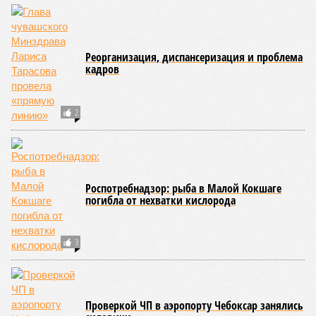
Реорганизация, диспансеризация и проблема
кадров
2
Роспотребнадзор: рыба в Малой Кокшаге
погибла от нехватки кислорода
3
Проверкой ЧП в аэропорту Чебоксар занялись