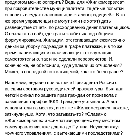
предлогом можно оспорить? Ведь для «Жилкомсервиса»,
при покровительстве муниципалитета, тщетные попытки
оспорить в судах волю жильцов стали «традицией». В то
же время управленцы не могут (или не хотят) дать
развернутые отчеты по расходованию денег плательщиков.
Отсылают на сайт, где траты «забиты» под общими
формулировками. Жильцам, отстегивающим ежемесячно
деньги за уборку подъездов в графе платежки, и в то же
время нанимающих и оплачивающих техслужащих
самостоятельно, так и не сделали перерасчетов. И,
конечно же, не объяснили, куда уплыли их отчисления?
Может, в очередной поток хищений, как это было ранее?
Напомним, недавно при встрече Президента России с
высшим составом руководителей прокуратуры, был дан
четкий сигнал по защите прав граждан от произвола и
завышения тарифов ЖКХ. Граждане услышали. А вот
исполнители на местах, и тот же «Жилкомсервис», похоже,
заткнули уши. Хотя, что затыкать-то? «Слава» о
«Жилкомсервисе» и «симпатизирующем« ему местном
самоуправлении, уже дошла до Путина! Неужели ждут
«ручного управления», с вытекающими последствиями?