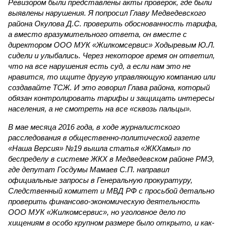
Ревизором были представлены акты проверок, где были
выявлены нарушения. Я попросил Главу Медведевского
района Окулова Д.С. проверить обоснованность тарифа,
а вместо вразумительного ответа, он вместе с
директором ООО МУК «Жилкомсервис» Ходыревым Ю.Л.
сидели и улыбались. Через некоторое время он ответил,
что на все нарушения есть суд, а если нам это не
нравится, то ищите другую управляющую компанию или
создавайте ТСЖ. И это говорил Глава района, который
обязан контролировать тарифы и защищать интересы
населения, а не смотреть на все «сквозь пальцы».
В мае месяца 2016 года, в ходе журналистского
расследования в общественно-политической газете
«Наша Версия» №19 вышла статья «ЖКХамы» по
беспределу в системе ЖКХ в Медведевском районе РМЭ,
где депутат Госдумы Мамаев С.П. направил
официальные запросы в Генеральную прокуратуру,
Следственный комитет и МВД РФ с просьбой детально
проверить финансово-экономическую деятельность
ООО МУК «Жилкомсервис», но уголовное дело по
хищениям в особо крупном размере было открыто, и как-