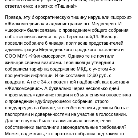
ответил емко и кратко: «Тишина!»
Правда, эту бюрократическую тишину нарушали «шорохи»
«Жилкомсервиса» и администрации пгт. Медведево. И
«шорохи» были связаны с проведением общего собрания
собственников жилья по ул. Терешковой,14. Жильцы
провели собрание 6 января, пригласив представителей
администрации Медведевского городского поселения и
ООО МУК «Жилкомсервис». Однако те не почтили
жильцов своими визитами. Терешковцы утвердили
собранием тариф на содержание МКД, с учетом 4-х
процентной инфляции. И он составил 12,90 руб. с
квадрата. А не с 34-х процентной надбавкой, как выставил
«Жилкомсервис». А буквально через несколько дней
«проснулась» администрация и объявлениями оповестила
о проведении «дублирующего» собрания, строго
предупредив на бумаге, что собственники должны быть с
паспортами и доверенностями на участие в голосовании.
Для чего нужна была эта «мышиная возня», если
собственники выполнили законодательные требования?
Может, надеялись, что протокол собрания под каким-то