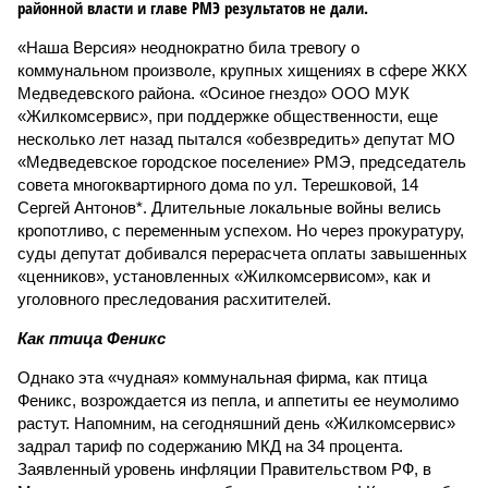
районной власти и главе РМЭ результатов не дали.
«Наша Версия» неоднократно била тревогу о
коммунальном произволе, крупных хищениях в сфере ЖКХ
Медведевского района. «Осиное гнездо» ООО МУК
«Жилкомсервис», при поддержке общественности, еще
несколько лет назад пытался «обезвредить» депутат МО
«Медведевское городское поселение» РМЭ, председатель
совета многоквартирного дома по ул. Терешковой, 14
Сергей Антонов*. Длительные локальные войны велись
кропотливо, с переменным успехом. Но через прокуратуру,
суды депутат добивался перерасчета оплаты завышенных
«ценников», установленных «Жилкомсервисом», как и
уголовного преследования расхитителей.
Как птица Феникс
Однако эта «чудная» коммунальная фирма, как птица
Феникс, возрождается из пепла, и аппетиты ее неумолимо
растут. Напомним, на сегодняшний день «Жилкомсервис»
задрал тариф по содержанию МКД на 34 процента.
Заявленный уровень инфляции Правительством РФ, в