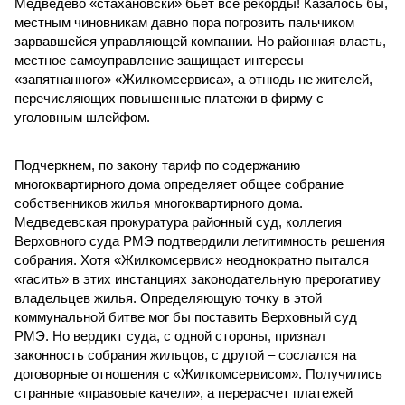
Медведево «стахановски» бьет все рекорды! Казалось бы,
местным чиновникам давно пора погрозить пальчиком
зарвавшейся управляющей компании. Но районная власть,
местное самоуправление защищает интересы
«запятнанного» «Жилкомсервиса», а отнюдь не жителей,
перечисляющих повышенные платежи в фирму с
уголовным шлейфом.
Подчеркнем, по закону тариф по содержанию
многоквартирного дома определяет общее собрание
собственников жилья многоквартирного дома.
Медведевская прокуратура районный суд, коллегия
Верховного суда РМЭ подтвердили легитимность решения
собрания. Хотя «Жилкомсервис» неоднократно пытался
«гасить» в этих инстанциях законодательную прерогативу
владельцев жилья. Определяющую точку в этой
коммунальной битве мог бы поставить Верховный суд
РМЭ. Но вердикт суда, с одной стороны, признал
законность собрания жильцов, с другой – сослался на
договорные отношения с «Жилкомсервисом». Получились
странные «правовые качели», а перерасчет платежей