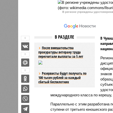
В регионе учреждены удостоверения
В РАЗДЕЛЕ
В Чуваш
0
направл
После вмешательства
национа
прокуратуры ветерану труда
0
пересчитали выплаты за 5 лет
Регион
дисцип
официа
0
Резервисты будут получать по
знаков
100 тысяч рублей за каждый
образц
сбитый беспилотник
субъек
удосто
международного класса по керешу,
Параллельно с этим разработана п
ступени от третьего юношеского ра