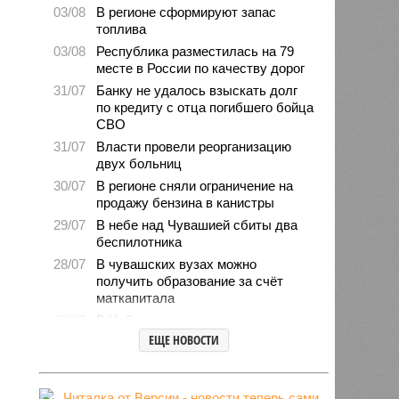
03/08
В регионе сформируют запас
топлива
03/08
Республика разместилась на 79
месте в России по качеству дорог
31/07
Банку не удалось взыскать долг
по кредиту с отца погибшего бойца
СВО
31/07
Власти провели реорганизацию
двух больниц
30/07
В регионе сняли ограничение на
продажу бензина в канистры
29/07
В небе над Чувашией сбиты два
беспилотника
28/07
В чувашских вузах можно
получить образование за счёт
маткапитала
27/07
В Чебоксарах началась проверка
готовности школ и детсадов к
ЕЩЕ НОВОСТИ
новому учебному году
27/07
Чувашские врачи выходили
младенца массой 745 граммов