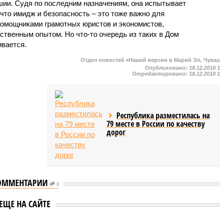
ии. Судя по последним назначениям, она испытывает
что имидж и безопасность – это тоже важно для
 помощниками грамотных юристов и экономистов,
твенным опытом. Но что-то очередь из таких в Дом
вается.
Отдел новостей «Нашей версии в Марий Эл, Чува
Опубликовано:
18.12.2018 
Отредактировано:
18.12.2018 
Республика разместилась на
79 месте в России по качеству
дорог
ОММЕНТАРИИ
0
ЕЩЕ НА САЙТЕ