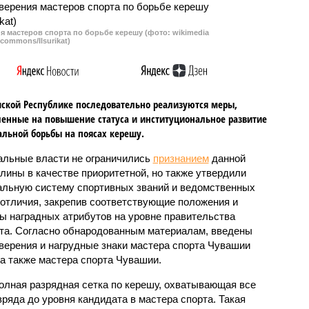
 мастеров спорта по борьбе керешу (фото: wikimedia
commons/Ilsurikat)
ской Республике последовательно реализуются меры,
енные на повышение статуса и институциональное развитие
льной борьбы на поясах керешу.
альные власти не ограничились
признанием
данной
лины в качестве приоритетной, но также утвердили
льную систему спортивных званий и ведомственных
 отличия, закрепив соответствующие положения и
ы наградных атрибутов на уровне правительства
та. Согласно обнародованным материалам, введены
верения и нагрудные знаки мастера спорта Чувашии
 а также мастера спорта Чувашии.
олная разрядная сетка по керешу, охватывающая все
зряда до уровня кандидата в мастера спорта. Такая