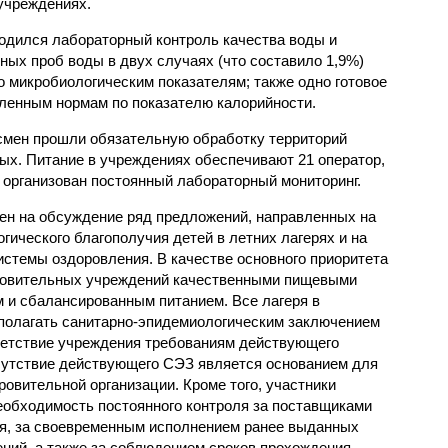
учреждениях.
одился лабораторный контроль качества воды и
нных проб воды в двух случаях (что составило 1,9%)
 микробиологическим показателям; также одно готовое
ленным нормам по показателю калорийности.
смен прошли обязательную обработку территорий
мых. Питание в учреждениях обеспечивают 21 оператор,
 организован постоянный лабораторный мониторинг.
ен на обсуждение ряд предложений, направленных на
ического благополучия детей в летних лагерях и на
стемы оздоровления. В качестве основного приоритета
ровительных учреждений качественными пищевыми
м и сбалансированным питанием. Все лагеря в
полагать санитарно-эпидемиологическим заключением
ветствие учреждения требованиям действующего
сутствие действующего СЭЗ является основанием для
овительной организации. Кроме того, участники
еобходимость постоянного контроля за поставщиками
ия, за своевременным исполнением ранее выданных
ний, а также за соблюдением сроков прохождения