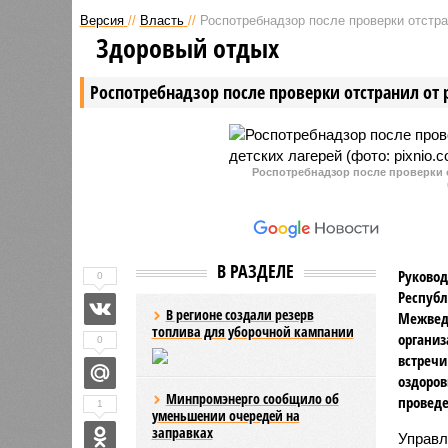
Версия
//
Власть
//
Роспотребнадзор после проверки отстра
Здоровый отдых
Роспотребнадзор после проверки отстранил от 
Роспотребнадзор после проверки о
В РАЗДЕЛЕ
Руковод
0
Республ
В регионе создали резерв
Межвед
топлива для уборочной кампании
организ
0
встречи
оздоров
Минпромэнерго сообщило об
проведе
1
уменьшении очередей на
заправках
Управл