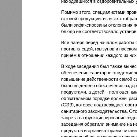
находившихся в оздоровительных 
Помимо этого, специалистами пров
готовой продукции: из всех отобра
были зафиксированы отклонения по
блюдо не соответствовало установ
Все лагеря перед началом работы 
против клещей, грызунов и насеко
причём в отношении каждого из них
В ходе заседания был также вынес
обеспечение санитарно-эпидемиолог
повышение действенности самой си
было выделено обеспечение оздо
продуктами, а детей – полноценны
обязательном порядке должны рас
(СЭЗ), которое подтверждает соот
санитарного законодательства. От
запрета на функционирование оздор
заседания обратили внимание на н
продуктов и организаторами питан
предписаний по устранению наруше