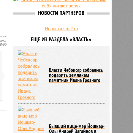
24/07
Чувашские аграрии начали уборку
урожая
НОВОСТИ ПАРТНЕРОВ
Новости smi2.ru
шии»
ЕЩЕ ИЗ РАЗДЕЛА «ВЛАСТЬ»
14:51
15:00
Власти Чебоксар собрались
подарить землякам
памятник Ивана Грозного
Бывший вице-мэр Йошкар-
Олы Андрей Загайнов в