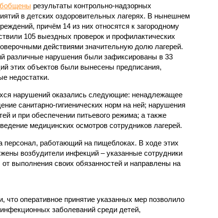
обобщены
результаты контрольно-надзорных
иятий в детских оздоровительных лагерях. В нынешнем
реждений, причём 14 из них относятся к загородному
ствили 105 выездных проверок и профилактических
проверочными действиями значительную долю лагерей.
ий различные нарушения были зафиксированы в 33
ий этих объектов были вынесены предписания,
е недостатки.
хся нарушений оказались следующие: ненадлежащее
ение санитарно-гигиенических норм на ней; нарушения
тей и при обеспечении питьевого режима; а также
ведение медицинских осмотров сотрудников лагерей.
 персонал, работающий на пищеблоках. В ходе этих
ужены возбудители инфекций – указанные сотрудники
от выполнения своих обязанностей и направлены на
, что оперативное принятие указанных мер позволило
 инфекционных заболеваний среди детей,