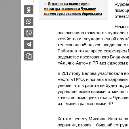
0
Игнатьев назначил врио
журфак
министра экономики Чувашии
помощн
взамен арестованного Аврелькина
ответс
Немног
она окончила факультет журналист
хозяйства и государственной служ
телеканале «5 плюс», входившего 
Работала также пресс-секретарем 
ведомстве арестованного Владимир
«Альянс-Авто» и PR-менеджером в 
В 2017 году Белова участвовала во
место в ПФО, и попала в кадровый
уверен, что в работе ей будет под
управленческие навыки, отмечает 
качестве помощника главы Чувашии
и.о. министра экономики ЧР.
Кстати, всего у Михаила Игнатьев
охранник, вторая – бывший сотруд