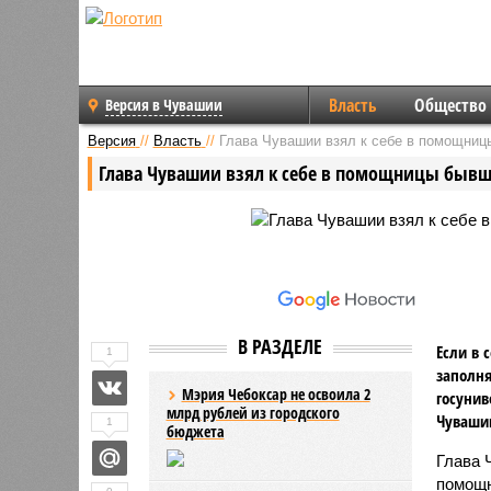
Власть
Общество
Версия в Чувашии
Версия
//
Власть
//
Глава Чувашии взял к себе в помощни
Глава Чувашии взял к себе в помощницы бывш
В РАЗДЕЛЕ
Если в 
1
заполня
Мэрия Чебоксар не освоила 2
госунив
млрд рублей из городского
Чуваши
1
бюджета
Глава 
помощн