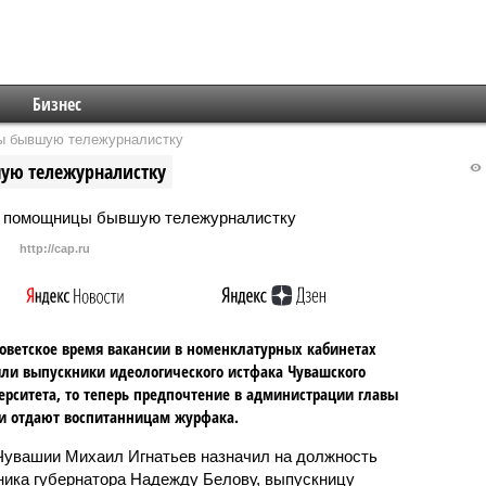
Бизнес
цы бывшую тележурналистку
ую тележурналистку
http://cap.ru
советское время вакансии в номенклатурных кабинетах
ли выпускники идеологического истфака Чувашского
ерситета, то теперь предпочтение в администрации главы
и отдают воспитанницам журфака.
Чувашии Михаил Игнатьев назначил на должность
ика губернатора Надежду Белову, выпускницу