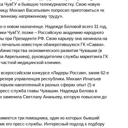
а ЧувГУ и бывшую тележурналистку. Свою новую
ицу Михаил Васильевич попросил приготовиться «к
твенному напряженному труду».
о о новом назначенце. Надежде Беловой всего 31 год,
ики ЧувГУ, позже – Российскую академию народного
бы при Президенте РФ. Свою карьеру она начинала на
в печально известную обанкротившуюся ГК «Савва».
Министерства экономического развития Чувашии (в
а Аврелькина), руководителем службы маркетинга ГК
частной медицинской клинике.
 всероссийском конкурсе «Лидеры России», заняв 62-е
 резерв управленцев республики. Михаил Игнатьев
спорьем накопленный в разных сферах опыт (!) и
пресс-служба главы Чувашии. Надежда Белова в
 заменила Светлану Ананьеву, которую повысили до
а имеется три помощника, один из которых бывший
ник его пресс-службы. Интересный подход к подбору