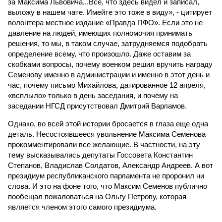
за Максима Львовича...Все, что здесь видел и записал,
выложу в нашем чате. Имейте это тоже в виду», - цитирует
волонтера местное издание «Правда ПФО». Если это не
давление на людей, имеющих полномочия принимать
решения, то мы, в таком случае, затрудняемся подобрать
определение всему, что произошло. Даже оставим за
скобками вопросы, почему военком решил вручить награду
Семенову именно в администрации и именно в этот день и
час, почему письмо Михайлова, датированное 12 апреля,
«всплыло» только в день заседания, и почему на
заседании НГСД присутствовал Дмитрий Варламов.
Однако, во всей этой истории бросается в глаза еще одна
деталь. Несостоявшееся увольнение Максима Семенова
прокомментировали все желающие. В частности, на эту
тему высказывались депутаты Госсовета Константин
Степанов, Владислав Солдатов, Александр Андреев. А вот
президиум республиканского парламента не проронил ни
слова. И это на фоне того, что Максим Семенов публично
пообещал пожаловаться на Ольгу Петрову, которая
является членом этого самого президиума.