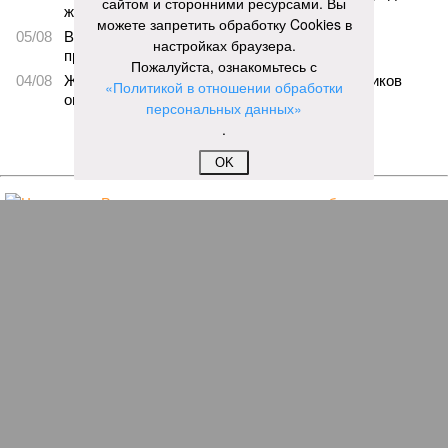
сайтом и сторонними ресурсами. Вы
жителя Чебоксар
можете запретить обработку Cookies в
05/08
В Чебоксарах снесут 46 строений рядом с
настройках браузера.
проблемной «Кувшинкой»
Пожалуйста, ознакомьтесь с
04/08
Житель Екатеринбурга по указанию мошенников
«Политикой в отношении обработки
ограбил квартиру в Чебоксарах
персональных данных»
.
ЕЩЕ НОВОСТИ
OK
НОВОСТИ ПАРТНЕРОВ
Новости smi2.ru
ЕЩЕ ИЗ РАЗДЕЛА «ВЛАСТЬ»
Министром здравоохранения Марий Эл