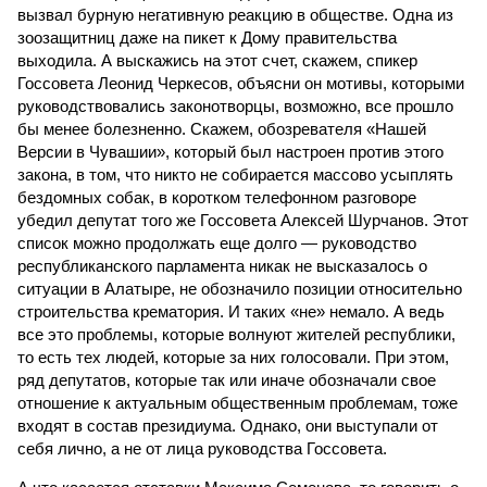
вызвал бурную негативную реакцию в обществе. Одна из
зоозащитниц даже на пикет к Дому правительства
выходила. А выскажись на этот счет, скажем, спикер
Госсовета Леонид Черкесов, объясни он мотивы, которыми
руководствовались законотворцы, возможно, все прошло
бы менее болезненно. Скажем, обозревателя «Нашей
Версии в Чувашии», который был настроен против этого
закона, в том, что никто не собирается массово усыплять
бездомных собак, в коротком телефонном разговоре
убедил депутат того же Госсовета Алексей Шурчанов. Этот
список можно продолжать еще долго — руководство
республиканского парламента никак не высказалось о
ситуации в Алатыре, не обозначило позиции относительно
строительства крематория. И таких «не» немало. А ведь
все это проблемы, которые волнуют жителей республики,
то есть тех людей, которые за них голосовали. При этом,
ряд депутатов, которые так или иначе обозначали свое
отношение к актуальным общественным проблемам, тоже
входят в состав президиума. Однако, они выступали от
себя лично, а не от лица руководства Госсовета.