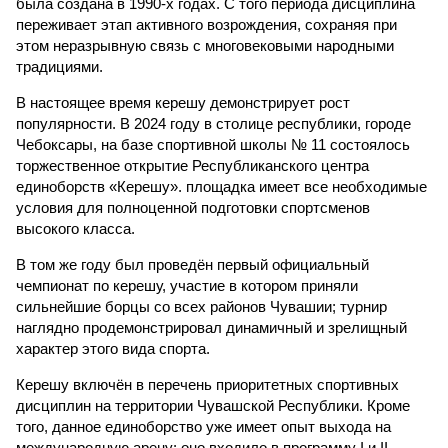
была создана в 1990-х годах. С того периода дисциплина
переживает этап активного возрождения, сохраняя при
этом неразрывную связь с многовековыми народными
традициями.
В настоящее время керешу демонстрирует рост
популярности. В 2024 году в столице республики, городе
Чебоксары, на базе спортивной школы № 11 состоялось
торжественное открытие Республиканского центра
единоборств «Керешу». площадка имеет все необходимые
условия для полноценной подготовки спортсменов
высокого класса.
В том же году был проведён первый официальный
чемпионат по керешу, участие в котором приняли
сильнейшие борцы со всех районов Чувашии; турнир
наглядно продемонстрировал динамичный и зрелищный
характер этого вида спорта.
Керешу включён в перечень приоритетных спортивных
дисциплин на территории Чувашской Республики. Кроме
того, данное единоборство уже имеет опыт выхода на
международную арену: оно входило в программу I и II