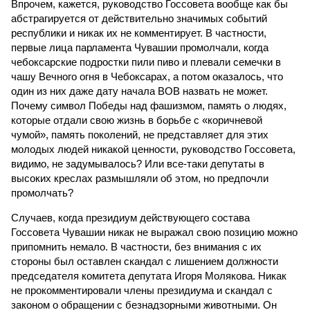
Впрочем, кажется, руководство Госсовета вообще как бы
абстрагируется от действительно значимых событий
республики и никак их не комментирует. В частности,
первые лица парламента Чувашии промолчали, когда
чебоксарские подростки пили пиво и плевали семечки в
чашу Вечного огня в Чебоксарах, а потом оказалось, что
один из них даже дату начала ВОВ назвать не может.
Почему символ Победы над фашизмом, память о людях,
которые отдали свою жизнь в борьбе с «коричневой
чумой», память поколений, не представляет для этих
молодых людей никакой ценности, руководство Госсовета,
видимо, не задумывалось? Или все-таки депутаты в
высоких креслах размышляли об этом, но предпочли
промолчать?
Случаев, когда президиум действующего состава
Госсовета Чувашии никак не выражал свою позицию можно
припомнить немало. В частности, без внимания с их
стороны был оставлен скандал с лишением должности
председателя комитета депутата Игоря Молякова. Никак
не прокомментировали члены президиума и скандал с
законом о обращении с безнадзорными животными. Он