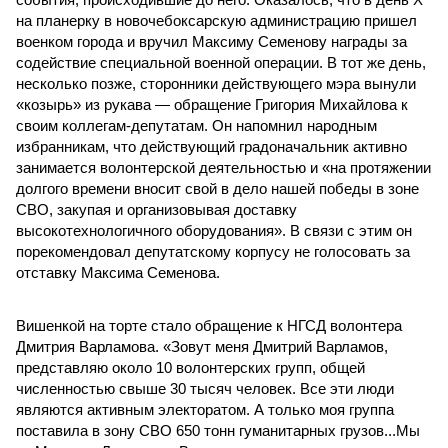
на планерку в новочебоксарскую администрацию пришел
военком города и вручил Максиму Семенову награды за
содействие специальной военной операции. В тот же день,
несколько позже, сторонники действующего мэра вынули
«козырь» из рукава — обращение Григория Михайлова к
своим коллегам-депутатам. Он напомнил народным
избранникам, что действующий градоначальник активно
занимается волонтерской деятельностью и «на протяжении
долгого времени вносит свой в дело нашей победы в зоне
СВО, закупая и организовывая доставку
высокотехнологичного оборудования». В связи с этим он
порекомендовал депутатскому корпусу не голосовать за
отставку Максима Семенова.
Вишенкой на торте стало обращение к НГСД волонтера
Дмитрия Варламова. «Зовут меня Дмитрий Варламов,
представляю около 10 волонтерских групп, общей
численностью свыше 30 тысяч человек. Все эти люди
являются активным электоратом. А только моя группа
поставила в зону СВО 650 тонн гуманитарных грузов...Мы