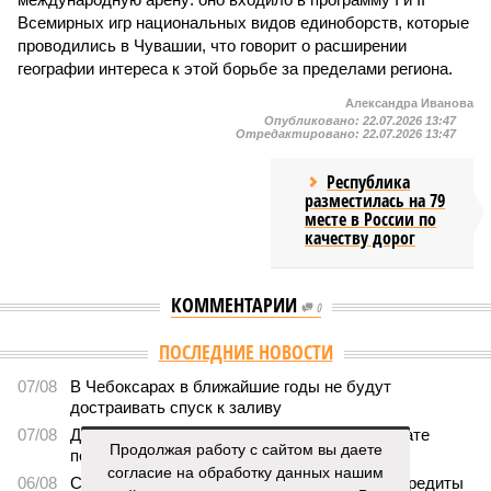
Всемирных игр национальных видов единоборств, которые
проводились в Чувашии, что говорит о расширении
географии интереса к этой борьбе за пределами региона.
Александра Иванова
Опубликовано:
22.07.2026 13:47
Отредактировано:
22.07.2026 13:47
Республика
разместилась на 79
месте в России по
качеству дорог
КОММЕНТАРИИ
0
ПОСЛЕДНИЕ НОВОСТИ
07/08
В Чебоксарах в ближайшие годы не будут
достраивать спуск к заливу
07/08
Два предприятия выплатили долги по зарплате
Продолжая работу с сайтом вы даете
после вмешательства прокуратуры
согласие на обработку данных нашим
06/08
Суд аннулировал ошибочно оформленные кредиты