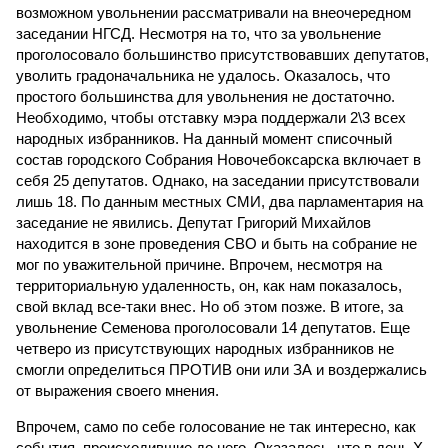
возможном увольнении рассматривали на внеочередном
заседании НГСД. Несмотря на то, что за увольнение
проголосовало большинство присутствовавших депутатов,
уволить градоначальника не удалось. Оказалось, что
простого большинства для увольнения не достаточно.
Необходимо, чтобы отставку мэра поддержали 2\3 всех
народных избранников. На данный момент списочный
состав городского Собрания Новочебоксарска включает в
себя 25 депутатов. Однако, на заседании присутствовали
лишь 18. По данным местных СМИ, два парламентария на
заседание не явились. Депутат Григорий Михайлов
находится в зоне проведения СВО и быть на собрание не
мог по уважительной причине. Впрочем, несмотря на
территориальную удаленность, он, как нам показалось,
свой вклад все-таки внес. Но об этом позже. В итоге, за
увольнение Семенова проголосовали 14 депутатов. Еще
четверо из присутствующих народных избранников не
смогли определиться ПРОТИВ они или ЗА и воздержались
от выражения своего мнения.
Впрочем, само по себе голосование не так интересно, как
события, происходившие до него. Оказалось, что в день Х