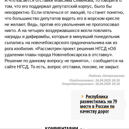
А что касается отставки Максима Семенова, то говорить о
том, что его поддержал депутатский корпус, было бы
некорректно. Если отвлечься от эмоций, то станет понятно,
что большинство депутатов видеть его в мэрском кресле
не желают. Ведь, против его увольнения не проголосовал
никто. А на четырех воздержавшихся могли повлиять
награды и дифирамбы, которые в минувший понедельник
сыпались на новочебоксарского градоначальника как из
рога изобилия. «Рассмотрен проект решения НГСД «Об
удалении главы города Новочебоксарска в отставку».
Решение по данному вопросу не принято», - сообщается на
сайте НГСД. То есть, вопрос отставки, похоже, не закрыт.
Любовь Овчинникова
Опубликовано:
16.04.2025 18:16
Отредактировано:
16.04.2025 18:16
Республика
разместилась на 79
месте в России по
качеству дорог
КОММЕНТАРИИ