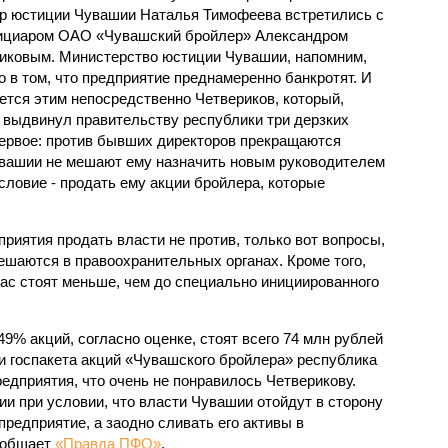
р юстиции Чувашии Наталья Тимофеева встретились с
циаром ОАО «Чувашский бройлер» Александром
иковым. Министерство юстиции Чувашии, напомним,
о в том, что предприятие преднамеренно банкротят. И
ется этим непосредственно Четвериков, который,
, выдвинул правительству республики три дерзких
ервое: против бывших директоров прекращаются
увашии не мешают ему назначить новым руководителем
условие - продать ему акции бройлера, которые
риятия продать власти не против, только вот вопросы,
ешаются в правоохранительных органах. Кроме того,
ас стоят меньше, чем до специально инициированного
9% акций, согласно оценке, стоят всего 74 млн рублей
и госпакета акций «Чувашского бройлера» республика
едприятия, что очень не понравилось Четверикову.
ии при условии, что власти Чувашии отойдут в сторону
предприятие, а заодно сливать его активы в
ообщает
«Правда ПФО»
.