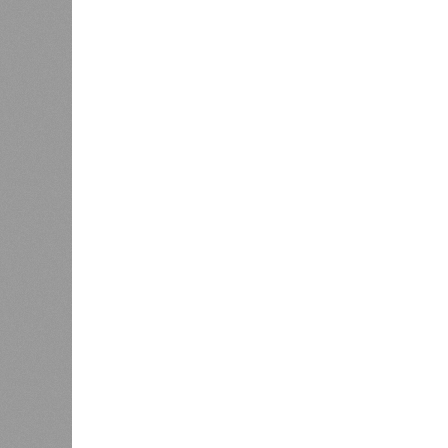
топлива для уборочной кампании
организ
0
встречи
оздоров
Минпромэнерго сообщило об
проведе
1
уменьшении очередей на
заправках
Управл
были 
меропр
сезоне функционирует 299 таких уч
типу. Сотрудники ведомства осуще
визитов, что позволило охватить 
По итогам проведённых мероприят
учреждениях. В адрес администрац
обязывающие устранить выявленны
Среди наиболее часто встречающи
содержание территории и несоблюд
в процессе организации питания де
несвоевременное или неполное про
Особый контроль был направлен на
проверок у 20 человек были обнар