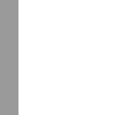
(СЭЗ), которое подтверждает соот
санитарного законодательства. От
запрета на функционирование оздор
заседания обратили внимание на н
продуктов и организаторами питан
предписаний по устранению наруше
медицинских осмотров и гигиениче
К