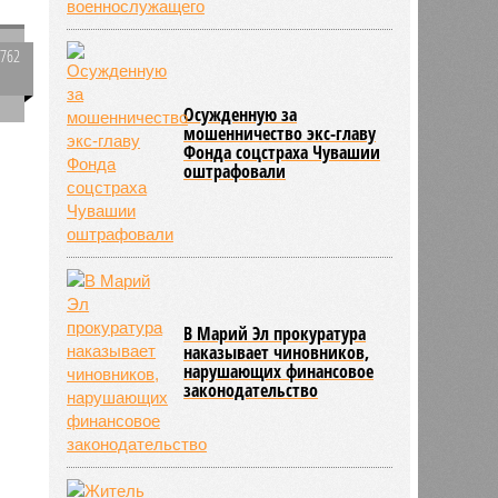
7762
0
Осужденную за
мошенничество экс-главу
Фонда соцстраха Чувашии
оштрафовали
1707
В Марий Эл прокуратура
наказывает чиновников,
нарушающих финансовое
законодательство