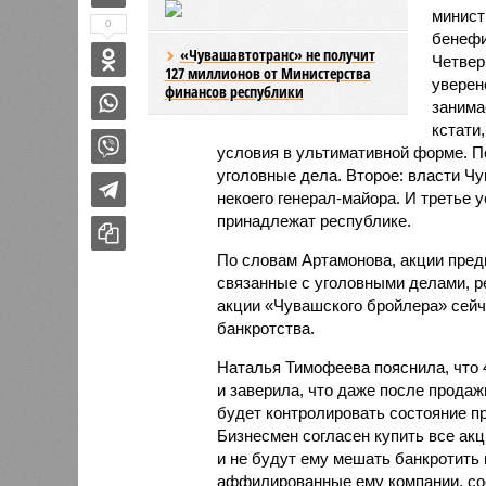
минист
0
бенефи
«Чувашавтотранс» не получит
Четвер
127 миллионов от Министерства
уверен
финансов республики
занима
кстати
условия в ультимативной форме. П
уголовные дела. Второе: власти Ч
некоего генерал-майора. И третье 
принадлежат республике.
По словам Артамонова, акции предп
связанные с уголовными делами, р
акции «Чувашского бройлера» сейч
банкротства.
Наталья Тимофеева пояснила, что 4
и заверила, что даже после продаж
будет контролировать состояние пр
Бизнесмен согласен купить все акц
и не будут ему мешать банкротить 
аффилированные ему компании, с