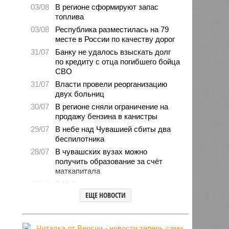
03/08
В регионе сформируют запас
топлива
03/08
Республика разместилась на 79
месте в России по качеству дорог
31/07
Банку не удалось взыскать долг
по кредиту с отца погибшего бойца
СВО
31/07
Власти провели реорганизацию
двух больниц
30/07
В регионе сняли ограничение на
продажу бензина в канистры
29/07
В небе над Чувашией сбиты два
беспилотника
28/07
В чувашских вузах можно
получить образование за счёт
маткапитала
27/07
В Чебоксарах началась проверка
готовности школ и детсадов к
ЕЩЕ НОВОСТИ
новому учебному году
27/07
Чувашские врачи выходили
младенца массой 745 граммов