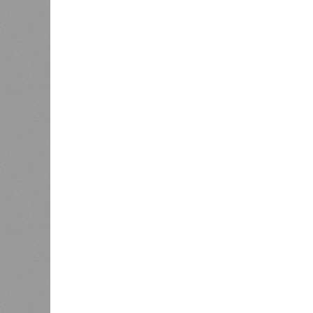
были незамедлительно отстранены 
лечение.
Представители ведомства отметили
избежать возникновения массовых
находившихся в оздоровительных 
Помимо этого, специалистами пров
готовой продукции: из всех отобра
были зафиксированы отклонения по
блюдо не соответствовало установ
Все лагеря перед началом работы 
против клещей, грызунов и насеко
причём в отношении каждого из них
В ходе заседания был также вынес
обеспечение санитарно-эпидемиолог
повышение действенности самой си
было выделено обеспечение оздо
продуктами, а детей – полноценны
обязательном порядке должны рас