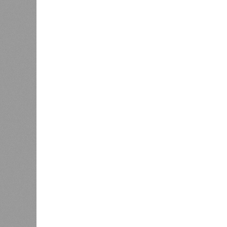
Версия
//
Общество
//
В регионе учреждены удостоверения 
Заткнуть за пояс
В регионе учреждены удостоверения мастеров 
В регионе учреждены удостоверения
В РАЗДЕЛЕ
В Чуваш
0
направл
После вмешательства
национа
прокуратуры ветерану труда
0
пересчитали выплаты за 5 лет
Регион
дисцип
официа
0
знаков
образц