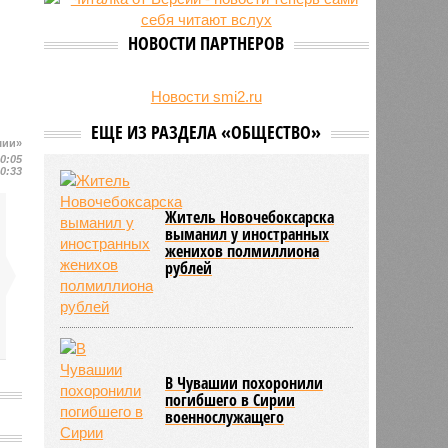
24/07
Чувашские аграрии начали уборку
урожая
НОВОСТИ ПАРТНЕРОВ
Новости smi2.ru
ЕЩЕ ИЗ РАЗДЕЛА «ОБЩЕСТВО»
шии»
20:05
20:33
Житель Новочебоксарска
выманил у иностранных
женихов полмиллиона
рублей
В Чувашии похоронили
погибшего в Сирии
военнослужащего