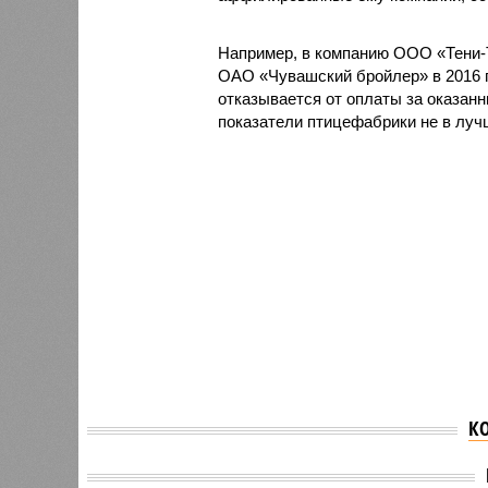
Например, в компанию ООО «Тени-Т
ОАО «Чувашский бройлер» в 2016 г
отказывается от оплаты за оказан
показатели птицефабрики не в луч
К
Задолженность по
зарплате на предприятии
На иму