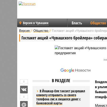
Власть
Общество
Версия в Чувашии
Версия
//
Общество
//
Госпакет акций «Чувашского бройлер
Госпакет акций «Чувашского бройлера» собира
ht
В РАЗДЕЛЕ
Владеле
0
в ульти
В Йошкар-Оле таксист разрешил
бывших 
клиенту отправить со своего
птицеф
0
телефона смс и лишился денег с
банковской карты
Минист