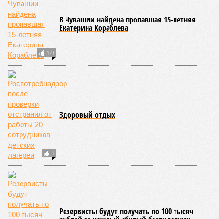
В регионе учреждены удостоверения мастеров спорта по
борьбе керешу
В регионе учреждены удостоверения мастеров спорта по борьбе керешу
(фото: wikimedia commons/Ilsurikat)
В Чувашской Республике последовательно реализуются меры,
направленные на повышение статуса и институциональное
развитие национальной борьбы на поясах керешу.
Региональные власти не ограничились
признанием
данной
дисциплины в качестве приоритетной, но также утвердили
официальную систему спортивных званий и
ведомственных знаков отличия, закрепив
соответствующие положения и образцы наградных
атрибутов на уровне правительства субъекта. Согласно
обнародованным материалам, введены удостоверения и
нагрудные знаки мастера спорта Чувашии международного