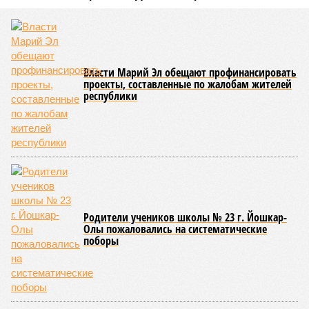
Управлением Роспотребнадзора по Республике Татарстан
были обобщены
результаты контрольно-надзорных
мероприятий в детских оздоровительных лагерях. В
нынешнем сезоне функционирует 299 таких учреждений,
причём 14 из них относятся к загородному типу. Сотрудники
ведомства осуществили 105 выездных проверок и
профилактических визитов, что позволило охватить
проверочными действиями значительную долю лагерей. По
итогам проведённых мероприятий различные нарушения
были зафиксированы в 33 учреждениях. В адрес
администраций этих объектов были вынесены
предписания, обязывающие устранить выявленные
недостатки.
Среди наиболее часто встречающихся нарушений
оказались следующие: ненадлежащее содержание
территории и несоблюдение санитарно-гигиенических норм
на ней; нарушения в процессе организации питания детей и
при обеспечении питьевого режима; а также
несвоевременное или неполное проведение медицинских
осмотров сотрудников лагерей.