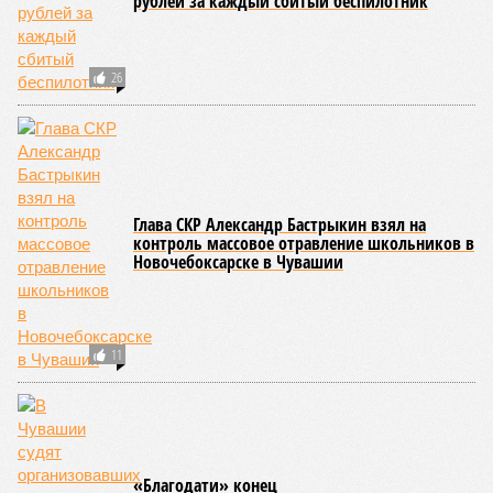
класса по керешу, а также мастера спорта Чувашии.
Параллельно с этим разработана полная разрядная сетка
по керешу, охватывающая все ступени от третьего
юношеского разряда до уровня кандидата в мастера
спорта. Такая структура призвана обеспечить системность
в подготовке юных атлетов и создать чёткие ориентиры
для последовательного повышения их квалификации.
Керешу представляет собой традиционное единоборство,
уходящее корнями в культуру чувашского народа. Схватка
проходит следующим образом: соперники располагаются
лицом друг к другу, при этом через пояс каждого из них
перекинуто специальное матерчатое полотенце;
удерживаясь за этот элемент экипировки, борцы вступают
в противоборство, основная задача которого заключается в
том, чтобы опрокинуть противника.
Современная версия чувашской национальной борьбы
была создана в 1990-х годах. С того периода дисциплина
переживает этап активного возрождения, сохраняя при
этом неразрывную связь с многовековыми народными