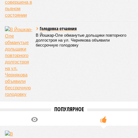
продуктов и организаторами питания, за своевременным
исполнением ранее выданных предписаний по устранению
нарушений, а также за соблюдением сроков прохождения
медицинских осмотров и гигиенического обучения
персоналом.
Александра Иванова
Опубликовано:
28.07.2026 16:10
Отредактировано:
28.07.2026 16:10
Республика
разместилась на 79
месте в России по
качеству дорог
КОММЕНТАРИИ
0
Версия
//
Общество
//
В регионе учреждены удостоверения мастеров
спорта по борьбе керешу
2364
Заткнуть за пояс