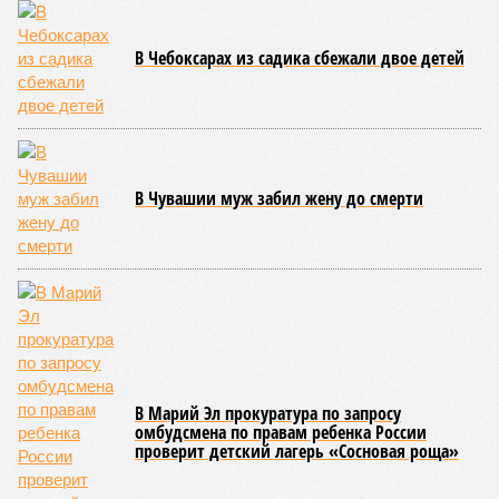
Особый контроль был направлен на персонал,
работающий на пищеблоках. В ходе этих проверок у 20
человек были обнаружены возбудители инфекций –
указанные сотрудники были незамедлительно отстранены
от выполнения своих обязанностей и направлены на
лечение.
Представители ведомства отметили, что оперативное
принятие указанных мер позволило избежать
возникновения массовых инфекционных заболеваний
среди детей, находившихся в оздоровительных
учреждениях.
Помимо этого, специалистами проводился лабораторный
контроль качества воды и готовой продукции: из всех
отобранных проб воды в двух случаях (что составило
1,9%) были зафиксированы отклонения по
микробиологическим показателям; также одно готовое
блюдо не соответствовало установленным нормам по
показателю калорийности.