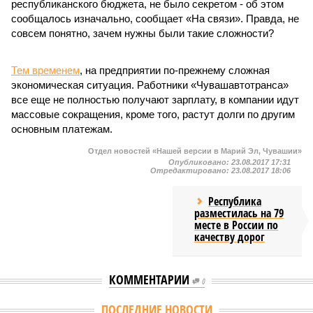
республиканского бюджета, не было секретом - об этом
сообщалось изначально, сообщает «На связи». Правда, не
совсем понятно, зачем нужны были такие сложности?
Тем временем
, на предприятии по-прежнему сложная
экономическая ситуация. Работники «Чувашавтотранса»
все еще не полностью получают зарплату, в компании идут
массовые сокращения, кроме того, растут долги по другим
основным платежам.
Отдел новостей «Нашей версии в Марий Эл, Чувашии»
Опубликовано:
23.08.2017 17:31
Отредактировано:
23.08.2017 18:06
Республика
разместилась на 79
месте в России по
качеству дорог
КОММЕНТАРИИ
0
Версия
//
Власть
//
Роспотребнадзор после проверки отстранил от