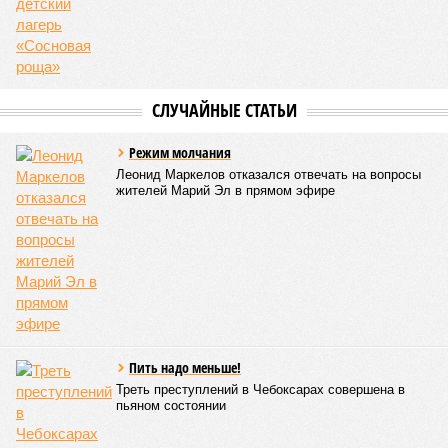
Все лагеря перед началом работы смен прошли
обязательную обработку территорий против клещей,
грызунов и насекомых. Питание в учреждениях
обеспечивают 21 оператор, причём в отношении каждого из
них организован постоянный лабораторный мониторинг.
В ходе заседания был также вынесен на обсуждение ряд
предложений, направленных на обеспечение санитарно-
эпидемиологического благополучия детей в летних лагерях
и на повышение действенности самой системы
оздоровления. В качестве основного приоритета было
выделено обеспечение оздоровительных учреждений
качественными пищевыми продуктами, а детей –
полноценным и сбалансированным питанием. Все лагеря в
обязательном порядке должны располагать санитарно-
эпидемиологическим заключением (СЭЗ), которое
подтверждает соответствие учреждения требованиям
действующего санитарного законодательства. Отсутствие
действующего СЭЗ является основанием для запрета на
функционирование оздоровительной организации. Кроме
того, участники заседания обратили внимание на
необходимость постоянного контроля за поставщиками