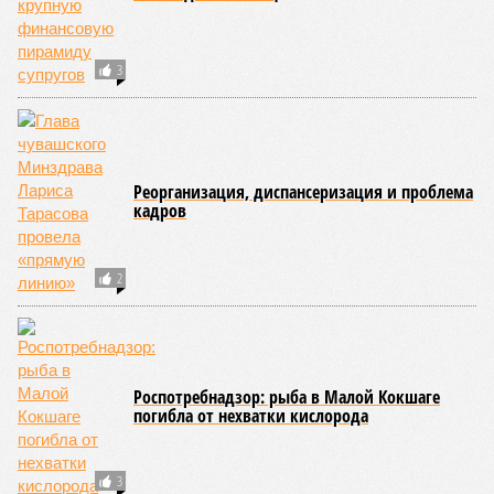
традициями.
В настоящее время керешу демонстрирует рост
популярности. В 2024 году в столице республики, городе
Чебоксары, на базе спортивной школы № 11 состоялось
торжественное открытие Республиканского центра
единоборств «Керешу». площадка имеет все необходимые
условия для полноценной подготовки спортсменов
высокого класса.
В том же году был проведён первый официальный
чемпионат по керешу, участие в котором приняли
сильнейшие борцы со всех районов Чувашии; турнир
наглядно продемонстрировал динамичный и зрелищный
характер этого вида спорта.
Керешу включён в перечень приоритетных спортивных
дисциплин на территории Чувашской Республики. Кроме
того, данное единоборство уже имеет опыт выхода на
международную арену: оно входило в программу I и II
Всемирных игр национальных видов единоборств, которые
проводились в Чувашии, что говорит о расширении