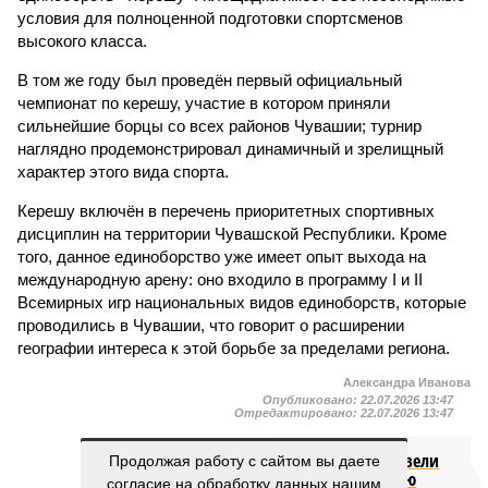
условия для полноценной подготовки спортсменов
высокого класса.
В том же году был проведён первый официальный
чемпионат по керешу, участие в котором приняли
сильнейшие борцы со всех районов Чувашии; турнир
наглядно продемонстрировал динамичный и зрелищный
характер этого вида спорта.
Керешу включён в перечень приоритетных спортивных
дисциплин на территории Чувашской Республики. Кроме
того, данное единоборство уже имеет опыт выхода на
международную арену: оно входило в программу I и II
Всемирных игр национальных видов единоборств, которые
проводились в Чувашии, что говорит о расширении
географии интереса к этой борьбе за пределами региона.
Александра Иванова
Опубликовано:
22.07.2026 13:47
Отредактировано:
22.07.2026 13:47
Продолжая работу с сайтом вы даете
Власти провели
реорганизацию
согласие на обработку данных нашим