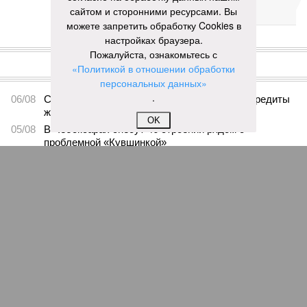
двух больниц
сайтом и сторонними ресурсами. Вы
можете запретить обработку Cookies в
настройках браузера.
КОММЕНТАРИИ
0
Пожалуйста, ознакомьтесь с
«Политикой в отношении обработки
ПОСЛЕДНИЕ НОВОСТИ
персональных данных»
.
06/08
Суд аннулировал ошибочно оформленные кредиты
жителя Чебоксар
OK
05/08
В Чебоксарах снесут 46 строений рядом с
проблемной «Кувшинкой»
04/08
Житель Екатеринбурга по указанию мошенников
ограбил квартиру в Чебоксарах
03/08
В регионе сформируют запас топлива
03/08
Республика разместилась на 79 месте в России по
качеству дорог
ЕЩЕ НОВОСТИ