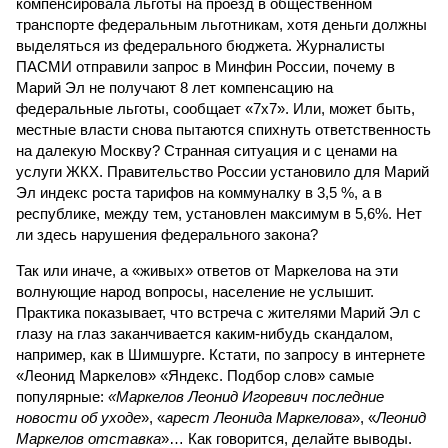
компенсировала льготы на проезд в общественном
транспорте федеральным льготникам, хотя деньги должны
выделяться из федерального бюджета. Журналисты
ПАСМИ отправили запрос в Минфин России, почему в
Марий Эл не получают 8 лет компенсацию на
федеральные льготы, сообщает «7x7». Или, может быть,
местные власти снова пытаются спихнуть ответственность
на далекую Москву? Странная ситуация и с ценами на
услуги ЖКХ. Правительство России установило для Марий
Эл индекс роста тарифов на коммуналку в 3,5 %, а в
республике, между тем, установлен максимум в 5,6%. Нет
ли здесь нарушения федерального закона?
Так или иначе, а «живых» ответов от Маркелова на эти
волнующие народ вопросы, население не услышит.
Практика показывает, что встреча с жителями Марий Эл с
глазу на глаз заканчивается каким-нибудь скандалом,
например, как в Шимшурге. Кстати, по запросу в интернете
«Леонид Маркелов» «Яндекс. Подбор слов» самые
популярные:
«Маркелов Леонид Игоревич последние
новости об уходе
», «
арест Леонида Маркелова
», «
Леонид
Маркелов отставка
»… Как говорится, делайте выводы.