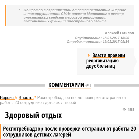
*
Общество с ограниченной ответственностью «Первое
антикоррупционное СМИ» внесено Минюстом в реестр
иностранных средств массовой информации,
выполняющих функции иностранного агента
Алексей Гатилов
Опубликовано:
18.01.2017 18:06
Отредактировано:
19.01.2017 09:14
Власти провели
реорганизацию
двух больниц
КОММЕНТАРИИ
1
Версия
//
Власть
//
Роспотребнадзор после проверки отстранил от
работы 20 сотрудников детских лагерей
1585
Здоровый отдых
Роспотребнадзор после проверки отстранил от работы 20
сотрудников детских лагерей